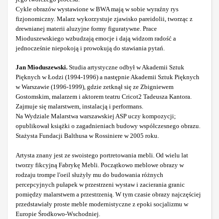
Cykle obrazów wystawione w BWA mają w sobie wyraźny rys
fizjonomiczny. Malarz wykorzystuje zjawisko pareidolii, tworząc z
drewnianej materii aluzyjne formy figuratywne. Prace
Mioduszewskiego wzbudzają emocje i dają widzom radość a
jednocześnie niepokoją i prowokują do stawiania pytań.
Jan Mioduszewski.
Studia artystyczne odbył w Akademii Sztuk
Pięknych w Łodzi (1994-1996) a następnie Akademii Sztuk Pięknych
w Warszawie (1996-1999), gdzie zetknął się ze Zbigniewem
Gostomskim, malarzem i aktorem teatru Cricot2 Tadeusza Kantora.
Zajmuje się malarstwem, instalacją i performans.
Na Wydziale Malarstwa warszawskiej ASP uczy kompozycji;
opublikował książki o zagadnieniach budowy współczesnego obrazu.
Stażysta Fundacji Balthusa w Rossiniere w 2005 roku.
Artysta znany jest ze swoistego portretowania mebli. Od wielu lat
tworzy fikcyjną Fabrykę Mebli. Początkowo meblowe obrazy w
rodzaju trompe l'oeil służyły mu do budowania różnych
percepcyjnych pułapek w przestrzeni wystaw i zacierania granic
pomiędzy malarstwem a przestrzenią. W tym czasie obrazy najczęściej
przedstawiały proste meble modernistyczne z epoki socjalizmu w
Europie Środkowo-Wschodniej.