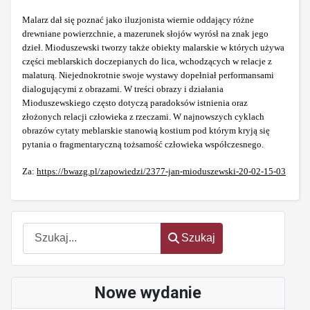
Malarz dał się poznać jako iluzjonista wiernie oddający różne
drewniane powierzchnie, a mazerunek słojów wyrósł na znak jego
dzieł. Mioduszewski tworzy także obiekty malarskie w których używa
części meblarskich doczepianych do lica, wchodzących w relacje z
malaturą. Niejednokrotnie swoje wystawy dopełniał performansami
dialogującymi z obrazami. W treści obrazy i działania
Mioduszewskiego często dotyczą paradoksów istnienia oraz
złożonych relacji człowieka z rzeczami. W najnowszych cyklach
obrazów cytaty meblarskie stanowią kostium pod którym kryją się
pytania o fragmentaryczną tożsamość człowieka współczesnego.
Za:
https://bwazg.pl/zapowiedzi/2377-jan-mioduszewski-20-02-15-03
Szukaj
Szukaj
Nowe wydanie