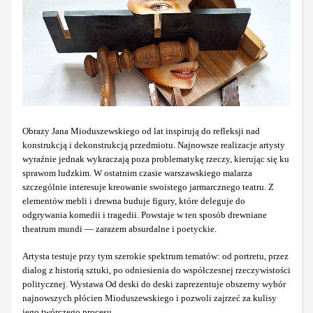
Obrazy Jana Mioduszewskiego od lat inspirują do refleksji nad
konstrukcją i dekonstrukcją przedmiotu. Najnowsze realizacje artysty
wyraźnie jednak wykraczają poza problematykę rzeczy, kierując się ku
sprawom ludzkim. W ostatnim czasie warszawskiego malarza
szczególnie interesuje kreowanie swoistego jarmarcznego teatru. Z
elementów mebli i drewna buduje figury, które deleguje do
odgrywania komedii i tragedii. Powstaje w ten sposób drewniane
theatrum mundi — zarazem absurdalne i poetyckie.
Artysta testuje przy tym szerokie spektrum tematów: od portretu, przez
dialog z historią sztuki, po odniesienia do współczesnej rzeczywistości
politycznej. Wystawa Od deski do deski zaprezentuje obszerny wybór
najnowszych płócien Mioduszewskiego i pozwoli zajrzeć za kulisy
jego twórczego procesu.