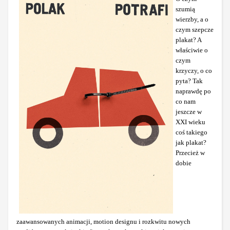
szumią
wierzby, a o
czym szepcze
plakat? A
właściwie o
czym
krzyczy, o co
pyta? Tak
naprawdę po
co nam
jeszcze w
XXI wieku
coś takiego
jak plakat?
Przecież w
dobie
zaawansowanych animacji, motion designu i rozkwitu nowych