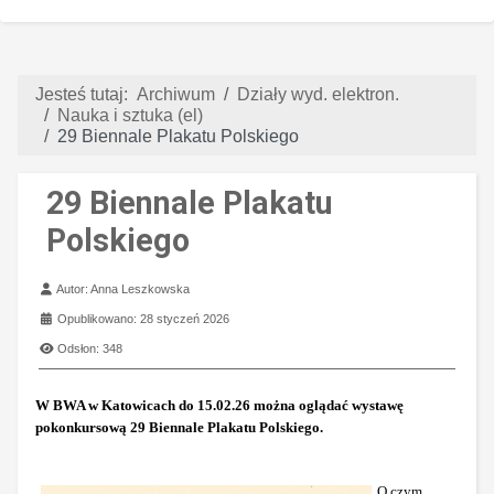
Jesteś tutaj:
Archiwum
Działy wyd. elektron.
Nauka i sztuka (el)
29 Biennale Plakatu Polskiego
29 Biennale Plakatu
Polskiego
Szczegóły
Autor:
Anna Leszkowska
Opublikowano: 28 styczeń 2026
Odsłon: 348
W BWA w Katowicach do 15.02.26 można oglądać wystawę
pokonkursową 29 Biennale Plakatu Polskiego.
O czym