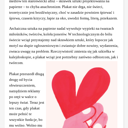
mediów ten staroświecki afisz – skrawek sztuki projektowania na
papierze – to chyba anachronizm. Plakat nie drga, nie świeci,
teoretycznie jest bezdźwięczny, choć w zasadzie powinien śpiewać i
śpiewa, czasem krzyczy, łapie za oko, uwodzi formą, literą, przekazem.
Archaiczna sztuka na papierze nadal wywołuje wypieki na twarzach
miłośników, twórców, kolekcjonerów. W technologicznym do bólu
świecie wciąż przystajemy nad skrawkiem sztuki, który łopocze jak
motyl na słupie ogłoszeniowym i zwiastuje dobre nowiny, wydarzenia,
zwraca uwagę na problem. Rzeczywistość zmienia się jak szkiełka w
kalejdoskopie, a plakat wciąż jest potrzebny zarówno odbiorcom, jak i
twórcom.
Plakat przeszedł długą
drogę od bycia
obwieszczeniem,
narzędziem reklamy
po oręż w walce o
lepszy świat. Teraz jest
ten czas, gdy plakat
może pełnić te
wszystkie funkcje, bo
mu wolno. Wolno mu