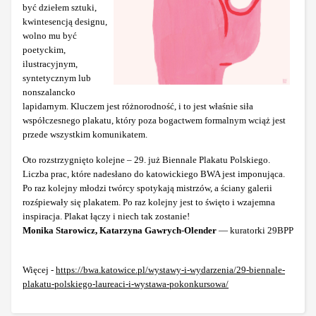
być dziełem sztuki,
kwintesencją designu,
wolno mu być
poetyckim,
ilustracyjnym,
syntetycznym lub
nonszalancko
lapidarnym. Kluczem jest różnorodność, i to jest właśnie siła
współczesnego plakatu, który poza bogactwem formalnym wciąż jest
przede wszystkim komunikatem.
Oto rozstrzygnięto kolejne – 29. już Biennale Plakatu Polskiego.
Liczba prac, które nadesłano do katowickiego BWA jest imponująca.
Po raz kolejny młodzi twórcy spotykają mistrzów, a ściany galerii
rozśpiewały się plakatem. Po raz kolejny jest to święto i wzajemna
inspiracja. Plakat łączy i niech tak zostanie!
Monika Starowicz, Katarzyna Gawrych-Olender
— kuratorki 29BPP
Więcej -
https://bwa.katowice.pl/wystawy-i-wydarzenia/29-biennale-
plakatu-polskiego-laureaci-i-wystawa-pokonkursowa/