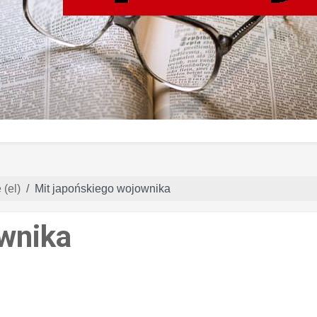
(el)
Mit japońskiego wojownika
wnika