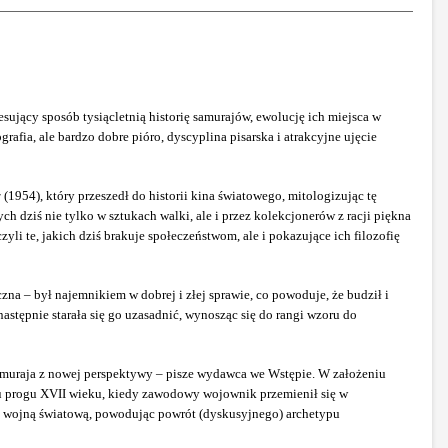
sujący sposób tysiącletnią historię samurajów, ewolucję ich miejsca w
rafia, ale bardzo dobre pióro, dyscyplina pisarska i atrakcyjne ujęcie
w
(1954), który przeszedł do historii kina światowego, mitologizując tę
 dziś nie tylko w sztukach walki, ale i przez kolekcjonerów z racji piękna
li te, jakich dziś brakuje społeczeństwom, ale i pokazujące ich filozofię
zna – był najemnikiem w dobrej i złej sprawie, co powoduje, że budził i
następnie starała się go uzasadnić, wynosząc się do rangi wzoru do
 samuraja z nowej perspektywy – pisze wydawca we Wstępie. W założeniu
o u progu XVII wieku, kiedy zawodowy wojownik przemienił się w
gą wojną światową, powodując powrót (dyskusyjnego) archetypu