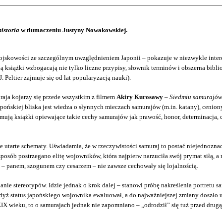
istoria
w tłumaczeniu Justyny Nowakowskiej.
 wojskowości ze szczególnym uwzględnieniem Japonii – pokazuje w niezwykle intere
 książki wzbogacają nie tylko liczne przypisy, słownik terminów i obszerna bibliog
. Peltier zajmuje się od lat popularyzacją nauki).
aja kojarzy się przede wszystkim z filmem
Akiry Kurosawy
–
Siedmiu samurajó
ńskiej bliska jest wiedza o słynnych mieczach samurajów (m.in. katany), cenionych
ją książki opiewające takie cechy samurajów jak prawość, honor, determinacja, czy
te utarte schematy. Uświadamia, że w rzeczywistości samuraj to postać niejednoznac
sposób postrzegano elitę wojowników, która najpierw narzuciła swój prymat siłą, a 
 – panem, szogunem czy cesarzem – nie zawsze cechowały się lojalnością.
anie stereotypów. Idzie jednak o krok dalej – stanowi próbę nakreślenia portretu
 gdyż status japońskiego wojownika ewaluował, a do najważniejszej zmiany doszł
X wieku, to o samurajach jednak nie zapomniano – „odrodził” się tuż przed dru