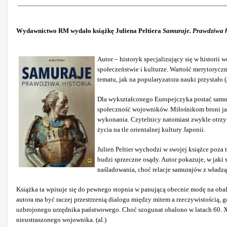
Wydawnictwo RM wydało książkę Juliena Peltiera
Samuraje. Prawdziwa h
Autor – historyk specjalizujący się w historii
społeczeństwie i kulturze. Wartość merytoryczną
tematu, jak na popularyzatora nauki przystało (J
Dla wykształconego Europejczyka postać samur
społeczność wojowników. Miłośnikom broni japo
wykonania. Czytelnicy natomiast zwykle otrzymu
życia na tle orientalnej kultury Japonii.
Julien Peltier wychodzi w swojej książce poza 
budzi sprzeczne osądy. Autor pokazuje, w jaki 
naśladowania, choć relacje samurajów z władzą
Książka ta wpisuje się do pewnego stopnia w panującą obecnie modę na obal
autora ma być raczej przestrzenią dialogu między mitem a rzeczywistością,
uzbrojonego urzędnika państwowego. Choć szogunat obalono w latach 60. XI
nieustraszonego wojownika. (al.)