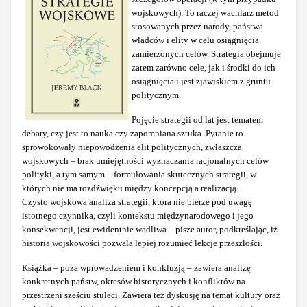
wojskowych). To raczej wachlarz metod
stosowanych przez narody, państwa
władców i elity w celu osiągnięcia
zamierzonych celów. Strategia obejmuje
zatem zarówno cele, jak i środki do ich
osiągnięcia i jest zjawiskiem z gruntu
politycznym.
Pojęcie strategii od lat jest tematem
debaty, czy jest to nauka czy zapomniana sztuka. Pytanie to
sprowokowały niepowodzenia elit politycznych, zwłaszcza
wojskowych – brak umiejętności wyznaczania racjonalnych celów
polityki, a tym samym – formułowania skutecznych strategii, w
których nie ma rozdźwięku między koncepcją a realizacją.
Czysto wojskowa analiza strategii, która nie bierze pod uwagę
istotnego czynnika, czyli kontekstu międzynarodowego i jego
konsekwencji, jest ewidentnie wadliwa – pisze autor, podkreślając, iż
historia wojskowości pozwala lepiej rozumieć lekcje przeszłości.
Książka – poza wprowadzeniem i konkluzją – zawiera analizę
konkretnych państw, okresów historycznych i konfliktów na
przestrzeni sześciu stuleci. Zawiera też dyskusję na temat kultury oraz