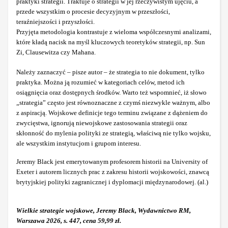
praktyki strategii. Traktuje o strategii w jej rzeczywistym ujęciu, a
przede wszystkim o procesie decyzyjnym w przeszłości,
teraźniejszości i przyszłości.
Przyjęta metodologia kontrastuje z wieloma współczesnymi analizami,
które kładą nacisk na myśl kluczowych teoretyków strategii, np. Sun
Zi, Clausewitza czy Mahana.
Należy zaznaczyć – pisze autor – że strategia to nie dokument, tylko
praktyka. Można ją rozumieć w kategoriach celów, metod ich
osiągnięcia oraz dostępnych środków. Warto też wspomnieć, iż słowo
„strategia” często jest równoznaczne z czymś niezwykle ważnym, albo
z aspiracją. Wojskowe definicje tego terminu związane z dążeniem do
zwycięstwa, ignorują niewojskowe zastosowania strategii oraz
skłonność do mylenia polityki ze strategią, właściwą nie tylko wojsku,
ale wszystkim instytucjom i grupom interesu.
Jeremy Black jest emerytowanym profesorem historii na University of
Exeter i autorem licznych prac z zakresu historii wojskowości, znawcą
brytyjskiej polityki zagranicznej i dyplomacji międzynarodowej. (al.)
Wielkie strategie wojskowe, Jeremy Black, Wydawnictwo RM,
Warszawa 2026, s. 447, cena 59,99 zł.