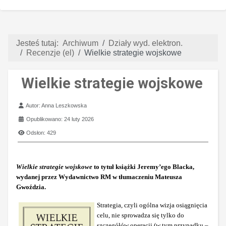
Jesteś tutaj:
Archiwum
Działy wyd. elektron.
Recenzje (el)
Wielkie strategie wojskowe
Wielkie strategie wojskowe
Szczegóły
Autor:
Anna Leszkowska
Opublikowano: 24 luty 2026
Odsłon: 429
Wielkie strategie wojskowe
to tytuł książki Jeremy’ego Blacka,
wydanej przez Wydawnictwo RM w tłumaczeniu Mateusza
Gwoździa.
Strategia, czyli ogólna wizja osiągnięcia
celu, nie sprowadza się tylko do
szczegółów operacji (w tym przypadku –