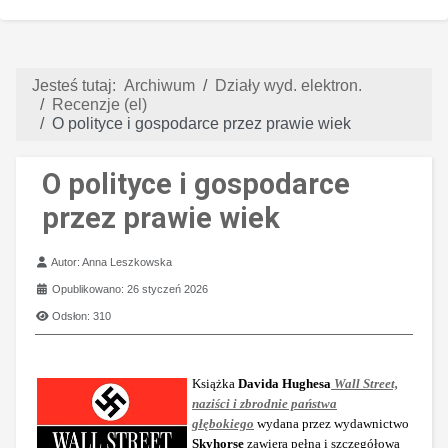
Jesteś tutaj:
Archiwum
Działy wyd. elektron.
Recenzje (el)
O polityce i gospodarce przez prawie wiek
O polityce i gospodarce
przez prawie wiek
Szczegóły
Autor:
Anna Leszkowska
Opublikowano: 26 styczeń 2026
Odsłon: 310
Książka
Davida Hughesa
Wall Street,
naziści i zbrodnie państwa
głębokiego
wydana przez wydawnictwo
Skyhorse
zawiera pełną i szczegółową