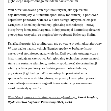
głębokiego inspirowanego metodami nazistowskimi.
Wall Street od dawna preferuje totalitaryzm jako typ reżimu
najskuteczniejszy w tłumieniu oporu klasy robotniczej, a ponieważ
kapitalizm ponownie wkracza w okres ostrego kryzysu, celem jest
zastąpienie liberalnej demokracji globalną technokracją – nową,
biocyfrową formą totalitaryzmu, której potencjał kontroli społecznej
przewyższa wszystko, co mogli sobie wyobrazić Hitler czy Stalin.
Książka ilustruje, jak totalitaryzm nie powstaje w pełni ukształtowany.
W przypadku nazistowskich Niemiec upadek w barbarzyństwo
następował stopniowo, przez wiele lat. Dziś sygnały ostrzegawcze z
historii migają na czerwono. Jeśli globalny technokratyczny zamach
stanu nie zostanie stłumiony, możemy spodziewać się centralizacji
władzy w Nowym Porządku Świata, powrotu niewolnictwa,
prywatyzacji globalnych dóbr wspólnych i przekształcenia
społeczeństwa w obóz biocyfrowy, co położy kres rządom prawa i
znormalizuje stosowanie eugeniki oraz systematyczne masowe
mordowanie dysydentów.
Wall Street, naziści i zbrodnie państwa głębokiego
, David Hughes,
Wydawnictwo Skyhorse Publishing 2024, s.240