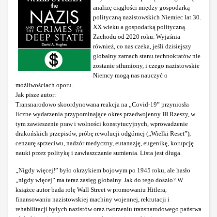
analizę ciągłości między gospodarką
polityczną nazistowskich Niemiec lat 30.
XX wieku a gospodarką polityczną
Zachodu od 2020 roku. Wyjaśnia
również, co nas czeka, jeśli dzisiejszy
globalny zamach stanu technokratów nie
zostanie stłumiony, i czego nazistowskie
Niemcy mogą nas nauczyć o
możliwościach oporu.
Jak pisze autor:
Transnarodowo skoordynowana reakcja na „Covid-19” przyniosła
liczne wydarzenia przypominające okres przedwojenny III Rzeszy, w
tym zawieszenie praw i wolności konstytucyjnych, wprowadzenie
drakońskich przepisów, próbę rewolucji odgórnej („Wielki Reset”),
cenzurę sprzeciwu, nadzór medyczny, eutanazję, eugenikę, korupcję
nauki przez politykę i zawłaszczanie sumienia. Lista jest długa.
„Nigdy więcej!” było okrzykiem bojowym po 1945 roku, ale hasło
„nigdy więcej” ma teraz zasięg globalny. Jak do tego doszło? W
książce autor bada rolę Wall Street w promowaniu Hitlera,
finansowaniu nazistowskiej machiny wojennej, rekrutacji i
rehabilitacji byłych nazistów oraz tworzeniu transnarodowego państwa