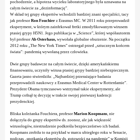
pochodzenie, a hipoteza wycieku laboratoryjnego była uznawana na
całym świecie za „dezinformację”.
W skład tej grupy ekspertów wchodzili bardziej znani specjaliści, tacy
jak profesor
Ron Fouchier
z Erasmus MC. W 2011 roku przeprowadził
eksperyment, w którym zainfekował fretki zmodyfikowanym wirusem
ptasiej grypy H5N1. Jego publikacja w „Science”, której współautorem
był profesor
Ab Osterhaus,
wywołała globalne oburzenie. Na początku
2012 roku „The New York Times” ostrzegał przed „sztucznym końcem
świata”: pandemią wywołaną przez człowieka.
Dwie grupy badawcze na całym świecie, dzięki amerykańskiemu
finansowaniu, uczyniły wirusa ptasiej grypy bardziej niebezpiecznym.
Gazeta jasno stwierdziła: „Najbardziej przerażające badania
przeprowadzili naukowcy z Erasmus Medical Center w Rotterdamie”.
Prezydent Obama tymczasowo wstrzymał takie eksperymenty, ale
Trump cofnął tę decyzję w trakcie swojej pierwszej kadencji
prezydenckiej.
Bliska koleżanka Fouchiera, profesor
Marion Koopmans
, nie
dołączyła do grupy ekspertów ds. zoonoz, ale jak większość
wirusologów, niestrudzenie podkreśla bezpieczeństwo ich badań.
Koopmans zrobiła to na przykład w marcu ubiegłego roku w Senacie,
podczas „spotkania ekspertów ds. gotowości na pandemię” w Komisji