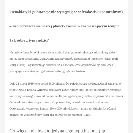
ksenobiotyki (substancje nie występujące w środowisku naturalnym)
– zanieczyszczenie naszej planety rośnie w zastraszającym tempie.
Jak sobie z tym radzić?
Najczęściej ksenobiotyki usuwa się metodami drastycznymi, niszczącymi strukturę gleby
(m.in. przez spopielanie, wymywanie zanieczyszczeń, przesiewanie). Można to jednak robić
lepiej i taniej - wykorzystując naturalne szlaki metaboliczne organizmów żywych, czyli -
posługując się niektórymi gatunkami roślin, grzybów i bakterii.
Dnia 24 marca 1989 roku ponad 3800 kilometrów południowego wybrzeża Alaski zamarło. W
rejonie Zatoki Księcia Williama, tankowiec
Exxon Valdez
uległ kolizji (nieudolnie wymijając
ławice kry lodowej) i uwolnił do morza olbrzymią plamę ropy naftowej (prawie 50 mln litrów).
Oznaczało to śmierć żyjących tam ryb, ptaków, fok, uchatek, morsów i wielorybów.
Oczyszczanie kosztowało koncern
Exxon
200 mln dolarów – mimo to, dziesięć lat później
odkryto, że większość ropy nadal znajdowało się na brzegach Alaski.
Co więcej, nie była to jedyna tego typu historia (np.