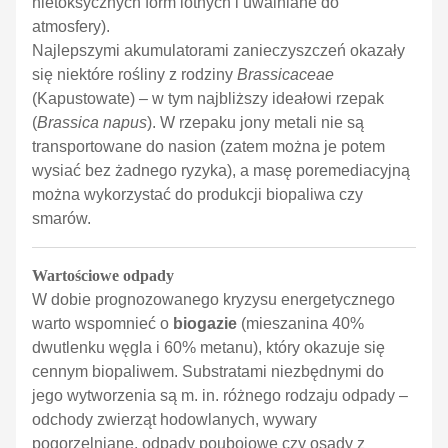
nietoksycznych form lotnych i uwalniane do
atmosfery).
Najlepszymi akumulatorami zanieczyszczeń okazały
się niektóre rośliny z rodziny
Brassicaceae
(Kapustowate) – w tym najbliższy ideałowi rzepak
(
Brassica
napus
). W rzepaku jony metali nie są
transportowane do nasion (zatem można je potem
wysiać bez żadnego ryzyka), a masę poremediacyjną
można wykorzystać do produkcji biopaliwa czy
smarów.
Wartościowe odpady
W dobie prognozowanego kryzysu energetycznego
warto wspomnieć o
biogazie
(mieszanina 40%
dwutlenku węgla i 60% metanu), który okazuje się
cennym biopaliwem. Substratami niezbędnymi do
jego wytworzenia są m. in. różnego rodzaju odpady –
odchody zwierząt hodowlanych, wywary
pogorzelniane, odpady poubojowe czy osady z