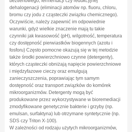
beztlenowego, fermentacji czy redukcyjnej
dehalogenacji (eliminacji atomów np. fluoru, chloru,
bromu czy jodu z cząsteczki związku chemicznego).
Oczywiście, należy zapewnić im odpowiednie
warunki, gdyż wielkie znaczenie mają tu takie
czynniki jak kwasowość (pH), wilgotność, temperatura
czy dostępność
pierwiastków biogennych (azotu i
fosforu) Często pomocne okazują się w tej metodzie
także środki powierzchniowo czynne (detergenty),
których cząsteczki obniżają napięcie powierzchniowe
i międzyfazowe cieczy oraz emulgują
zanieczyszczenia, poprawiając tym samym
dostępność oraz transport związków do komórek
mikroorganizmów. Detergenty mogą być
produkowane przez wykorzystywane w bioremediacji
zmodyfikowane genetycznie bakterie i grzyby (np.
emulsan, surfaktyna) lub otrzymane syntetycznie (np.
SDS czy Triton X-100).
W zależności od rodzaju użytych mikroorganizmów,