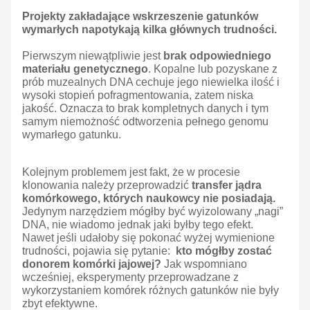
Projekty zakładające wskrzeszenie gatunków
wymarłych napotykają kilka głównych trudności.
Pierwszym niewątpliwie jest
brak odpowiedniego
materiału genetycznego
. Kopalne lub pozyskane z
prób muzealnych DNA cechuje jego niewielka ilość i
wysoki stopień pofragmentowania, zatem niska
jakość. Oznacza to brak kompletnych danych i tym
samym niemożność odtworzenia pełnego genomu
wymarłego gatunku.
Kolejnym problemem jest fakt, że w procesie
klonowania należy przeprowadzić
transfer jądra
komórkowego, których naukowcy nie posiadają.
Jedynym narzędziem mógłby być wyizolowany „nagi”
DNA, nie wiadomo jednak jaki byłby tego efekt.
Nawet jeśli udałoby się pokonać wyżej wymienione
trudności, pojawia się pytanie:
kto mógłby zostać
donorem komórki jajowej?
Jak wspomniano
wcześniej, eksperymenty przeprowadzane z
wykorzystaniem komórek różnych gatunków nie były
zbyt efektywne.