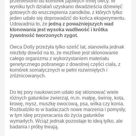
przeniesiono do komórek jajowych innej owcy. W
wyniku tych działań uzyskano dwadzieścia dziewięć
gotowych do wszczepienia zarodków, z których tylko
jeden udało się doprowadzić do końca eksperymentu.
Udowadnia to, że
jedną z poważniejszych wad
klonowania jest wysoka wadliwość i krótka
żywotność tworzonych zygot.
Owca Dolly przeżyła tylko sześć lat, stanowiła jednak
niezbity dowód na to, że możliwe jest sklonowanie
całego organizmu z wykorzystaniem materiału
genetycznego pobranego z dowolnej części ciała, z
komórek somatycznych w pełni rozwiniętych i
zróżnicowanych.
Do tej pory naukowcom udało się sklonować wiele
różnych gatunków zwierząt, m.in. małpę, świnię, kota,
krowę, mysz, muszkę owocową, psa, wilka czy konia.
Rozbudziło to w badaczach nowe marzenia i pomysły,
w tym ideę przywracania do życia gatunków
wymarłych. Wciąż jednak pozostaje to ideą tylko, ale
badania i próby trwają.