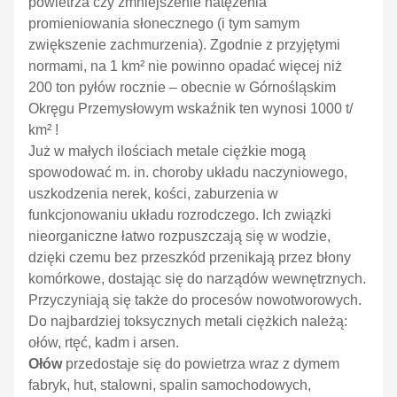
powietrza czy zmniejszenie natężenia
promieniowania słonecznego (i tym samym
zwiększenie zachmurzenia). Zgodnie z przyjętymi
normami, na 1 km² nie powinno opadać więcej niż
200 ton pyłów rocznie – obecnie w Górnośląskim
Okręgu Przemysłowym wskaźnik ten wynosi 1000 t/
km² !
Już w małych ilościach metale ciężkie mogą
spowodować m. in. choroby układu naczyniowego,
uszkodzenia nerek, kości, zaburzenia w
funkcjonowaniu układu rozrodczego. Ich związki
nieorganiczne łatwo rozpuszczają się w wodzie,
dzięki czemu bez przeszkód przenikają przez błony
komórkowe, dostając się do narządów wewnętrznych.
Przyczyniają się także do procesów nowotworowych.
Do najbardziej toksycznych metali ciężkich należą:
ołów, rtęć, kadm i arsen.
Ołów
przedostaje się do powietrza wraz z dymem
fabryk, hut, stalowni, spalin samochodowych,