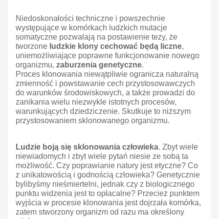
Niedoskonałości techniczne i powszechnie
występujące w komórkach ludzkich mutacje
somatyczne pozwalają na postawienie tezy, że
tworzone
ludzkie klony cechować będą liczne
,
uniemożliwiające poprawne funkcjonowanie nowego
organizmu,
zaburzenia genetyczne
.
Proces klonowania niewątpliwie ogranicza naturalną
zmienność i powstawanie cech przystosowawczych
do warunków środowiskowych, a także prowadzi do
zanikania wielu niezwykle istotnych procesów,
warunkujących dziedziczenie. Skutkuje to niższym
przystosowaniem sklonowanego organizmu.
Ludzie boją się sklonowania człowieka
. Zbyt wiele
niewiadomych i zbyt wiele pytań niesie ze sobą ta
możliwość. Czy poprawianie natury jest etyczne? Co
z unikatowością i godnością człowieka? Genetycznie
bylibyśmy nieśmiertelni, jednak czy z biologicznego
punktu widzenia jest to opłacalne? Przecież punktem
wyjścia w procesie klonowania jest dojrzała komórka,
zatem stworzony organizm od razu ma określony