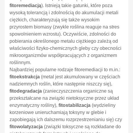
fitoremediacją
). Istnieją takie gatunki, które poza
wysoką tolerancją i zdolnością do akumulacji metali
ciężkich, charakteryzują się także wysokim
przyrostem biomasy (zwykle roślina reaguje na stres
spowolnieniem wzrostu). Oczywiście, zdolności do
pobierania określonego metalu ciężkiego zależą od
właściwości fizyko-chemicznych gleby czy obecności
mikroorganizmów współpracujących z organizmem
roślinnym.
Najbardziej popularne rodzaje fitoremediacji to m.in.:
fitoekstrakcja
(metal jest akumulowany w częściach
nadziemnych roślin, które następnie niszczy się),
fitodegradacja
(zanieczyszczenia organiczne są
przekształcane na związki nietoksyczne przez układ
enzymatyczny rośliny),
fitostabilizacja
(
wydzieliny
korzeniowe unieruchamiają toksyny w glebie i
zapobiegają ich dalszemu rozprzestrzenianiu się) czy
fitowolatyzacja
(związki toksyczne są rozkładane do