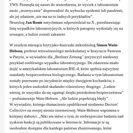
VWS. Posunęła się nawet do stwierdzenia, że wyciek z laboratorium
może „teoretycznie” doprowadzić do wybuchu epidemii lub pandemii,
ale jej zdaniem „nie ma na to żadnych przykładów”.
Neurolog
Jan Bonte
natychmiast odpowiedział na X , przedstawiając
listę wypadków laboratoryjnych, w których patogeny wydostały się na
zewnątrz, a ludzie zostali zakażeni.
W zeszłym miesiącu brytyjsko-francuski mikrobiolog
Simon Wain-
Hobson
, profesor retrowirusologii molekularnej w Instytucie Pasteura
w Paryżu, w wywiadzie dla „Berliner Zeitung” przytoczył niedawny
przykład osobliwego wypadku laboratoryjnego. Do zdarzenia miało
dojść w amerykańskim laboratorium BSL-4, które spełnia najwyższe
standardy bezpieczeństwa biologicznego. Badania w tym laboratorium
zostały przerwane po incydencie między dwojgiem kochanków, z
których jeden uszkodził skafander ciśnieniowy drugiego. „Ludzie
wierzą, że wszystko da się ogarnąć dzięki protokołom bezpieczeństwa”
– podsumowuje Wain-Hobson. „Ale ludzie popełniają błędy”.
W wywiadzie, którego tłumaczenie opublikował niedawno Doctors'
Collective na swojej stronie internetowej, Wain-Hobson wspomina o
kolejnej słabości: „Nikt nie mówi o tym, że niebezpieczne badania nad
zyskiem funkcji są publikowane w Internecie. Informacje te są
swobodnie dostępne dla każdego państwa zbuntowanego, które