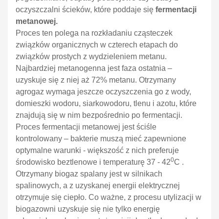
oczyszczalni ścieków, które poddaje się
fermentacji
metanowej.
Proces ten polega na rozkładaniu cząsteczek
związków organicznych w czterech etapach do
związków prostych z wydzieleniem metanu.
Najbardziej metanogenna jest faza ostatnia –
uzyskuje się z niej aż 72% metanu. Otrzymany
agrogaz wymaga jeszcze oczyszczenia go z wody,
domieszki wodoru, siarkowodoru, tlenu i azotu, które
znajdują się w nim bezpośrednio po fermentacji.
Proces fermentacji metanowej jest ściśle
kontrolowany – bakterie muszą mieć zapewnione
optymalne warunki - większość z nich preferuje
0
środowisko beztlenowe i temperaturę 37 - 42
C .
Otrzymany biogaz spalany jest w silnikach
spalinowych, a z uzyskanej energii elektrycznej
otrzymuje się ciepło. Co ważne, z procesu utylizacji w
biogazowni uzyskuje się nie tylko energię