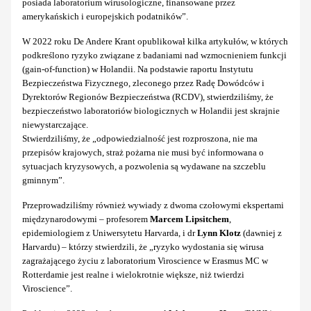
posiada laboratorium wirusologiczne, finansowane przez
amerykańskich i europejskich podatników”.
W 2022 roku De Andere Krant opublikował kilka artykułów, w których
podkreślono ryzyko związane z badaniami nad wzmocnieniem funkcji
(gain-of-function) w Holandii. Na podstawie raportu Instytutu
Bezpieczeństwa Fizycznego, zleconego przez Radę Dowódców i
Dyrektorów Regionów Bezpieczeństwa (RCDV), stwierdziliśmy, że
bezpieczeństwo laboratoriów biologicznych w Holandii jest skrajnie
niewystarczające.
Stwierdziliśmy, że „odpowiedzialność jest rozproszona, nie ma
przepisów krajowych, straż pożarna nie musi być informowana o
sytuacjach kryzysowych, a pozwolenia są wydawane na szczeblu
gminnym”.
Przeprowadziliśmy również wywiady z dwoma czołowymi ekspertami
międzynarodowymi – profesorem
Marcem Lipsitchem
,
epidemiologiem z Uniwersytetu Harvarda, i dr
Lynn Klotz
(dawniej z
Harvardu) – którzy stwierdzili, że „ryzyko wydostania się wirusa
zagrażającego życiu z laboratorium Viroscience w Erasmus MC w
Rotterdamie jest realne i wielokrotnie większe, niż twierdzi
Viroscience”.