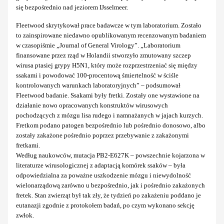
się bezpośrednio nad jeziorem IJsselmeer.
Fleetwood skrytykował prace badawcze w tym laboratorium. Zostało
to zainspirowane niedawno opublikowanym recenzowanym badaniem
w czasopiśmie „Journal of General Virology”. „Laboratorium
finansowane przez rząd w Holandii stworzyło zmutowany szczep
wirusa ptasiej grypy H5N1, który może rozprzestrzeniać się między
ssakami i powodować 100-procentową śmiertelność w ściśle
kontrolowanych warunkach laboratoryjnych” – podsumował
Fleetwood badanie. Ssakami były fretki. Zostały one wystawione na
działanie nowo opracowanych konstruktów wirusowych
pochodzących z mózgu lisa rudego i namnażanych w jajach kurzych.
Fretkom podano patogen bezpośrednio lub pośrednio donosowo, albo
zostały zakażone pośrednio poprzez przebywanie z zakażonymi
fretkami.
Według naukowców, mutacja PB2-E627K – powszechnie kojarzona w
literaturze wirusologicznej z adaptacją komórek ssaków – była
odpowiedzialna za poważne uszkodzenie mózgu i niewydolność
wielonarządową zarówno u bezpośrednio, jak i pośrednio zakażonych
fretek. Stan zwierząt był tak zły, że tydzień po zakażeniu poddano je
eutanazji zgodnie z protokołem badań, po czym wykonano sekcję
zwłok.