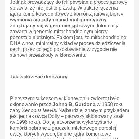
Jednak prowadzący do ich powstania proces jądrowy
sprawia, że nie jest to prawdą. W trakcie łączenia
jądra komórkowego dawcy z komórką jajową biorcy
wymienia się jedynie materiał genetyczny
znajdujący się w genomie jądrowym.
Informacja
zawarta w genomie mitochondrialnym biorcy
pozostaje nietknięta. Faktem jest, że mitochondrialne
DNA wnosi minimalny wkład w proces dziedziczenia
cech, przez co jego pozostawienie w zygocie nie
stanowi przeszkody w klonowaniu.
Jak wskrzesić dinozaury
Pierwszym sukcesem w klonowaniu zwierząt było
sklonowanie przez
Johna B. Gurdona
w 1958 roku
żaby
Xenopus laevis
. Najbardziej znanym przykładem
jest jednak owca Dolly – pierwszy sklonowany ssak
(w 1996 roku). Do jej stworzenia wykorzystano
komórki pobrane z gruczołu mlekowego dorosłej
owcy, których wyodrębnione jądra komórkowe