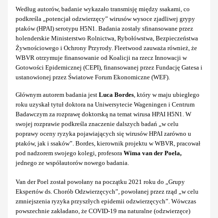
Według autorów, badanie wykazało transmisję między ssakami, co
podkreśla „potencjał odzwierzęcy” wirusów wysoce zjadliwej grypy
ptaków (HPAI) serotypu H5N1. Badania zostały sfinansowane przez
holenderskie Ministerstwo Rolnictwa, Rybołówstwa, Bezpieczeństwa
Żywnościowego i Ochrony Przyrody. Fleetwood zauważa również, że
WBVR otrzymuje finansowanie od Koalicji na rzecz Innowacji w
Gotowości Epidemicznej (CEPI), finansowanej przez Fundację Gatesa i
ustanowionej przez Światowe Forum Ekonomiczne (WEF).
Głównym autorem badania jest
Luca Bordes
, który w maju ubiegłego
roku uzyskał tytuł doktora na Uniwersytecie Wageningen i Centrum
Badawczym za rozprawę doktorską na temat wirusa HPAI H5N1. W
swojej rozprawie podkreśla znaczenie dalszych badań „w celu
poprawy oceny ryzyka pojawiających się wirusów HPAI zarówno u
ptaków, jak i ssaków”. Bordes, kierownik projektu w WBVR, pracował
pod nadzorem swojego kolegi, profesora
Wima van der Poela,
jednego ze współautorów nowego badania.
Van der Poel został powołany na początku 2021 roku do „Grupy
Ekspertów ds. Chorób Odzwierzęcych”, powołanej przez rząd „w celu
zmniejszenia ryzyka przyszłych epidemii odzwierzęcych”. Wówczas
powszechnie zakładano, że COVID-19 ma naturalne (odzwierzęce)