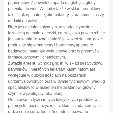
papierosów. Z powietrza opada na glebę, z gleby
przenika do wód. Wchodzi także w skład produktów
takich jak np. baterie, akumulatory, stara amunicja czy
dodatki do paliw.
Rtęć
jest metalem płynnym, rozpadającym się z
łatwością na małe kuleczki, co zwiększa powierzchnię
jej parowania. Można znaleźć ją wszędzie tam, gdzie
produkuje się termometry i barometry, aparaturę
badawczą, materiały wybuchowe oraz w przemyśle
farmaceutycznym i chemicznym.
Związki arsenu
wchodzą m. in. w skład pestycydów,
barwników i niektórych lekarstw, kadm natomiast
występuje w dużych ilościach na obszarach
uprzemysłowionych oraz w dymie tytoniowym (według
specjalistów to właśnie ten metal stanowi główny
czynnik wywołujący raka płuc).
Do usuwania tych i innych toksycznych produktów
przemysłu można użyć roślin, które z zadaniem tym
radzą sobie coraz lepiej (metodę tę nazwano