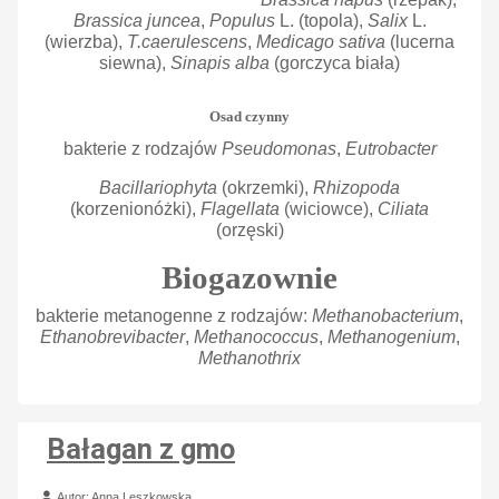
Brassica juncea
,
Populus
L. (topola),
Salix
L.
(wierzba),
T.caerulescens
,
Medicago sativa
(lucerna
siewna),
Sinapis alba
(gorczyca biała)
Osad czynny
bakterie z rodzajów
Pseudomonas
,
Eutrobacter
Bacillariophyta
(okrzemki),
Rhizopoda
(korzenionóżki),
Flagellata
(wiciowce),
Ciliata
(orzęski)
Biogazownie
bakterie metanogenne z rodzajów:
Methanobacterium
,
Ethanobrevibacter
,
Methanococcus
,
Methanogenium
,
Methanothrix
Bałagan z gmo
Szczegóły
Autor:
Anna Leszkowska