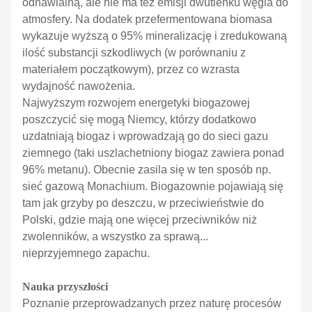
odnawialną, ale nie ma też emisji dwutlenku węgla do
atmosfery. Na dodatek przefermentowana biomasa
wykazuje wyższą o 95% mineralizację i zredukowaną
ilość substancji szkodliwych (w porównaniu z
materiałem początkowym), przez co wzrasta
wydajność nawożenia.
Najwyższym rozwojem energetyki biogazowej
poszczycić się mogą Niemcy, którzy dodatkowo
uzdatniają biogaz i wprowadzają go do sieci gazu
ziemnego (taki uszlachetniony biogaz zawiera ponad
96% metanu). Obecnie zasila się w ten sposób np.
sieć gazową Monachium. Biogazownie pojawiają się
tam jak grzyby po deszczu, w przeciwieństwie do
Polski, gdzie mają one więcej przeciwników niż
zwolenników, a wszystko za sprawą...
nieprzyjemnego zapachu.
Nauka przyszłości
Poznanie przeprowadzanych przez naturę procesów