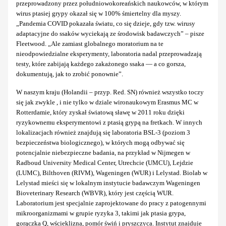
przeprowadzony przez południowokoreańskich naukowców, w którym
wirus ptasiej grypy okazał się w 100% śmiertelny dla myszy.
„Pandemia COVID pokazała światu, co się dzieje, gdy tzw. wirusy
adaptacyjne do ssaków wyciekają ze środowisk badawczych” – pisze
Fleetwood. „Ale zamiast globalnego moratorium na te
nieodpowiedzialne eksperymenty, laboratoria nadal przeprowadzają
testy, które zabijają każdego zakażonego ssaka — a co gorsza,
dokumentują, jak to zrobić ponownie”.
W naszym kraju (Holandii – przyp. Red. SN) również wszystko toczy
się jak zwykle , i nie tylko w dziale wironaukowym Erasmus MC w
Rotterdamie, który zyskał światową sławę w 2011 roku dzięki
ryzykownemu eksperymentowi z ptasią grypą na fretkach. W innych
lokalizacjach również znajdują się laboratoria BSL-3 (poziom 3
bezpieczeństwa biologicznego), w których mogą odbywać się
potencjalnie niebezpieczne badania, na przykład w Nijmegen w
Radboud University Medical Center, Utrechcie (UMCU), Lejdzie
(LUMC), Bilthoven (RIVM), Wageningen (WUR) i Lelystad. Biolab w
Lelystad mieści się w lokalnym instytucie badawczym Wageningen
Bioveterinary Research (WBVR), który jest częścią WUR.
Laboratorium jest specjalnie zaprojektowane do pracy z patogennymi
mikroorganizmami w grupie ryzyka 3, takimi jak ptasia grypa,
gorączka Q, wścieklizna, pomór świń i pryszczyca. Instytut znajduje