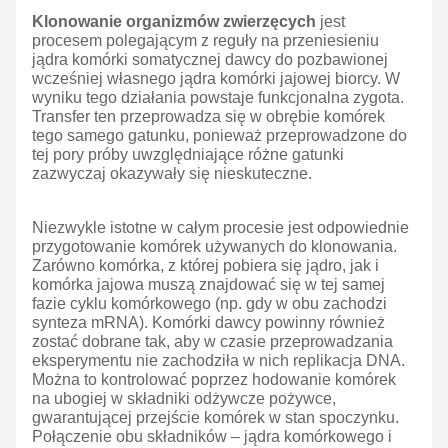
Klonowanie organizmów zwierzęcych
jest
procesem polegającym z reguły na przeniesieniu
jądra komórki somatycznej dawcy do pozbawionej
wcześniej własnego jądra komórki jajowej biorcy. W
wyniku tego działania powstaje funkcjonalna zygota.
Transfer ten przeprowadza się w obrębie komórek
tego samego gatunku, ponieważ przeprowadzone do
tej pory próby uwzględniające różne gatunki
zazwyczaj okazywały się nieskuteczne.
Niezwykle istotne w całym procesie jest odpowiednie
przygotowanie komórek używanych do klonowania.
Zarówno komórka, z której pobiera się jądro, jak i
komórka jajowa muszą znajdować się w tej samej
fazie cyklu komórkowego (np. gdy w obu zachodzi
synteza mRNA). Komórki dawcy powinny również
zostać dobrane tak, aby w czasie przeprowadzania
eksperymentu nie zachodziła w nich replikacja DNA.
Można to kontrolować poprzez hodowanie komórek
na ubogiej w składniki odżywcze pożywce,
gwarantującej przejście komórek w stan spoczynku.
Połączenie obu składników – jądra komórkowego i