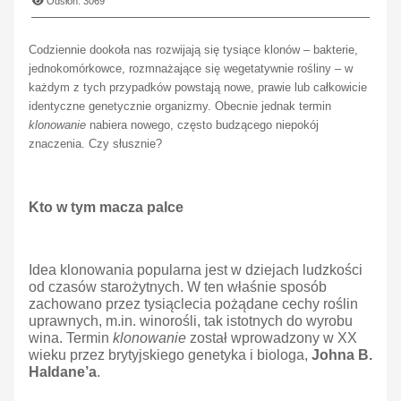
Odsłon: 3069
Codziennie dookoła nas rozwijają się tysiące klonów – bakterie,
jednokomórkowce, rozmnażające się wegetatywnie rośliny – w
każdym z tych przypadków powstają nowe, prawie lub całkowicie
identyczne genetycznie organizmy. Obecnie jednak termin
klonowanie
nabiera nowego, często budzącego niepokój
znaczenia. Czy słusznie?
Kto w tym macza palce
Idea klonowania popularna jest w dziejach ludzkości
od czasów starożytnych. W ten właśnie sposób
zachowano przez tysiąclecia pożądane cechy roślin
uprawnych, m.in. winorośli, tak istotnych do wyrobu
wina. Termin
klonowanie
został wprowadzony w XX
wieku przez brytyjskiego genetyka i biologa,
Johna B.
Haldane’a
.