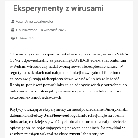
Eksperymenty z wirusami
Szczegóły
Autor:
Anna Leszkowska
Opublikowano: 19 wrzesień 2025
Odsłon: 653
Chociaż większość ekspertów jest obecnie przekonana, że wirus SARS-
CoV-2 odpowiedzialny za pandemię COVID-19 uciekł z laboratorium
w Wuhan, wirusolodzy nadal tworzą nowe, niebezpieczne wirusy. W
tego typu badaniach nad nabyciem funkcji (tzw. gain-of-function)
celowo zwiększają niebezpieczeństwo wirusów lub ich zakaźność.
Robią to, ponieważ pozwoliłoby to na zdobycie wiedzy potrzebnej do
radzenia sobie z potencjalnymi nowymi pandemiami lub opracowania
szczepionek zapobiegawczych.
Krytycy uważają te eksperymenty za nieodpowiedzialne. Amerykański
dziennikarz śledczy
Jon Fleetwood
regularnie relacjonuje na swoim
Substacku, co dzieje się w różnych biolaboratoriach na całym świecie,
opierając się na pojawiających się nowych badaniach. Na przykład w
zeszłym miesiącu wskazał na eksperyment laboratoryjny