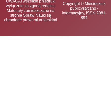
UWAGA! wszelkie przedruki
Copyright © Miesięcznik
wyłącznie za zgodą redakcji
publicystyczno -
Materiały zamieszczane na
informacyjny, ISSN 2081-
stronie Spraw Nauki są
894
chronione prawami autorskimi