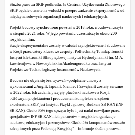
Służba prasowa SKIF podkreśla, że Centrum Użytkowania Zbiorowego
SKIF będzie otwarte na wnioski o przeprowadzenie eksperymentów od
międzynarodowych organizacji naukowych i edukacyjnych.
Projekt budowy synchrotronu powstał w 2018 roku, a budowa ruszyła
w sierpniu 2021 roku. W jego powstaniu uczestniczyło około 200
rosyjskich firm.
Stacje eksperymentalne zostały w całości zaprojektowane i zbudowane
w Rosji przez cztery kluczowe zespoły: Politechnikę Tomską, Tomski
Instytut Elektroniki Silnoprądowej, Instytut Hydrodynamiki im. M.A.
Ławrientjewa w Nowosybirskim Akademgorodku oraz Instytut
Projektowo-Technologiczny Instrumentów Naukowych.
Budowa nie obyła się bez wyzwań –podpisane umowy z
wykonawcami z Anglii, Japonii, Niemiec i Szwajcarii zostały zerwane
w 2022 roku. Ich zadania przejęły placówki naukowe z Rosji.
„Głównym projektantem i producentem kompleksu urządzeń
akceleratora SKIF jest Instytut Fizyki Jądrowej Budkera SB RAN (INP
SB RAN). Około 95% tego sprzętu było i jest nadal rozwijane przez
specjalistów INP SB RAN i ich partnerów – rosyjskie organizacje
naukowe, edukacyjne i przemysłowe. Około 5% komponentów zostało
zakupionych poza Federacją Rosyjską” – informuje służba prasowa.