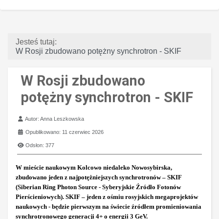
Jesteś tutaj:
W Rosji zbudowano potężny synchrotron - SKIF
W Rosji zbudowano
potężny synchrotron - SKIF
Szczegóły
Autor:
Anna Leszkowska
Opublikowano: 11 czerwiec 2026
Odsłon: 377
W mieście naukowym Kolcowo niedaleko Nowosybirska,
zbudowano jeden z najpotężniejszych synchrotronów – SKIF
(Siberian Ring Photon Source - Syberyjskie Źródło Fotonów
Pierścieniowych). SKIF – jeden z ośmiu rosyjskich megaprojektów
naukowych - będzie pierwszym na świecie źródłem promieniowania
synchrotronowego generacji 4+ o energii 3 GeV.