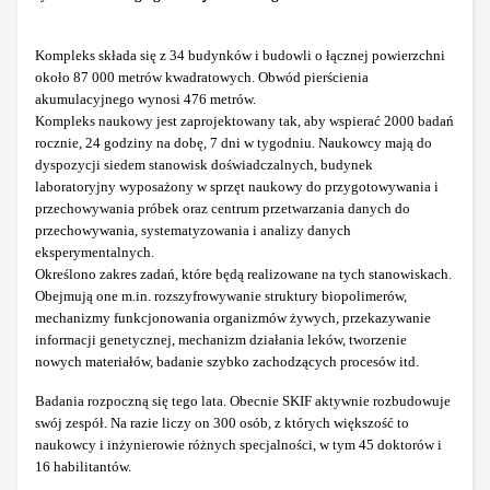
Kompleks składa się z 34 budynków i budowli o łącznej powierzchni
około 87 000 metrów kwadratowych. Obwód pierścienia
akumulacyjnego wynosi 476 metrów.
Kompleks naukowy jest zaprojektowany tak, aby wspierać 2000 badań
rocznie, 24 godziny na dobę, 7 dni w tygodniu. Naukowcy mają do
dyspozycji siedem stanowisk doświadczalnych, budynek
laboratoryjny wyposażony w sprzęt naukowy do przygotowywania i
przechowywania próbek oraz centrum przetwarzania danych do
przechowywania, systematyzowania i analizy danych
eksperymentalnych.
Określono zakres zadań, które będą realizowane na tych stanowiskach.
Obejmują one m.in. rozszyfrowywanie struktury biopolimerów,
mechanizmy funkcjonowania organizmów żywych, przekazywanie
informacji genetycznej, mechanizm działania leków, tworzenie
nowych materiałów, badanie szybko zachodzących procesów itd.
Badania rozpoczną się tego lata. Obecnie SKIF aktywnie rozbudowuje
swój zespół. Na razie liczy on 300 osób, z których większość to
naukowcy i inżynierowie różnych specjalności, w tym 45 doktorów i
16 habilitantów.