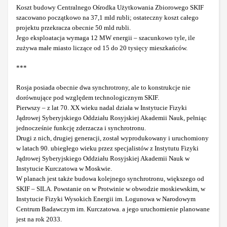
Koszt budowy Centralnego Ośrodka Użytkowania Zbiorowego SKIF
szacowano początkowo na 37,1 mld rubli; ostateczny koszt całego
projektu przekracza obecnie 50 mld rubli.
Jego eksploatacja wymaga 12 MW energii – szacunkowo tyle, ile
zużywa małe miasto liczące od 15 do 20 tysięcy mieszkańców.
***
Rosja posiada obecnie dwa synchrotrony, ale to konstrukcje nie
dorównujące pod względem technologicznym SKIF.
Pierwszy – z lat 70. XX wieku nadal działa w Instytucie Fizyki
Jądrowej Syberyjskiego Oddziału Rosyjskiej Akademii Nauk, pełniąc
jednocześnie funkcję zderzacza i synchrotronu.
Drugi z nich, drugiej generacji, został wyprodukowany i uruchomiony
w latach 90. ubiegłego wieku przez specjalistów z Instytutu Fizyki
Jądrowej Syberyjskiego Oddziału Rosyjskiej Akademii Nauk w
Instytucie Kurczatowa w Moskwie.
W planach jest także budowa kolejnego synchrotronu, większego od
SKIF – SILA. Powstanie on w Protwinie w obwodzie moskiewskim, w
Instytucie Fizyki Wysokich Energii im. Logunowa w Narodowym
Centrum Badawczym im. Kurczatowa. a jego uruchomienie planowane
jest na rok 2033.