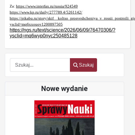
Za:
https://www.interfax.ru/russia/924549
https://www.kp.ru/daily/277789.4/5261142/
https://pikabu.ru/story/skif__koltso_prosveshcheniya_v_rossii_postroili_
ysclid=mq6xxouov1200897505
https://ngs.ru/text/science/2026/06/09/76470306/?
ysclid=mq6wyp0nyc250485128
Szukaj
Szukaj
Nowe wydanie