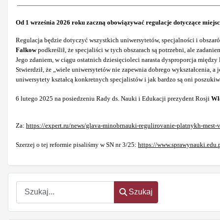
Od 1 września 2026 roku zaczną obowiązywać regulacje dotyczące miejsc 
Regulacja będzie dotyczyć wszystkich uniwersytetów, specjalności i obszar
Falkow
podkreślił, że specjaliści w tych obszarach są potrzebni, ale zadanie
Jego zdaniem, w ciągu ostatnich dziesięcioleci narasta dysproporcja międ
Stwierdził, że „wiele uniwersytetów nie zapewnia dobrego wykształcenia, 
uniwersytety kształcą konkretnych specjalistów i jak bardzo są oni poszukiw
6 lutego 2025 na posiedzeniu Rady ds. Nauki i Edukacji prezydent Rosji
Wł
Za:
https://expert.ru/news/glava-minobrnauki-regulirovanie-platnykh-mest-
Szerzej o tej reformie pisaliśmy w SN nr 3/25:
https://www.sprawynauki.edu.p
Szukaj
Szukaj