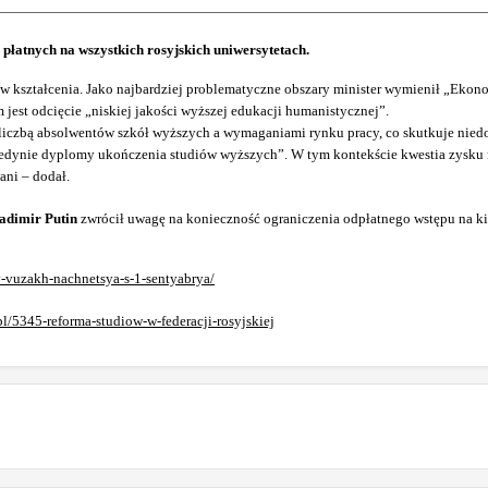
płatnych na wszystkich rosyjskich uniwersytetach.
ów kształcenia. Jako najbardziej problematyczne obszary minister wymienił „Ekon
m jest odcięcie „niskiej jakości wyższej edukacji humanistycznej”.
zy liczbą absolwentów szkół wyższych a wymaganiami rynku pracy, co skutkuje ni
a jedynie dyplomy ukończenia studiów wyższych”. W tym kontekście kwestia zysku 
ani – dodał.
adimir Putin
zwrócił uwagę na konieczność ograniczenia odpłatnego wstępu na ki
v-vuzakh-nachnetsya-s-1-sentyabrya/
l/5345-reforma-studiow-w-federacji-rosyjskiej