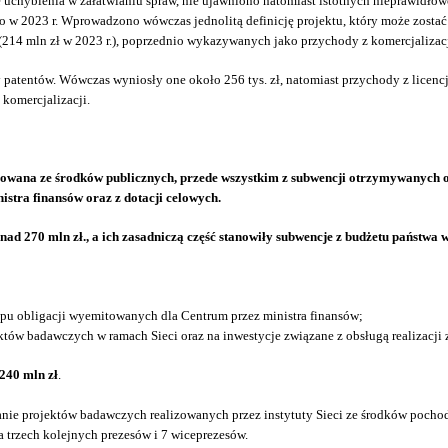
ybienia w załatwianiu spraw, nie ujawniono natomiast istotnych nieprawidłowoś
o w 2023 r. Wprowadzono wówczas jednolitą definicję projektu, który może zosta
(214 mln zł w 2023 r.), poprzednio wykazywanych jako przychody z komercjalizacj
patentów. Wówczas wyniosły one około 256 tys. zł, natomiast przychody z licenc
 komercjalizacji.
sowana ze środków publicznych, przede wszystkim z subwencji otrzymywanych 
tra finansów oraz z dotacji celowych.
d 270 mln zł., a ich zasadniczą część stanowiły subwencje z budżetu państwa 
kupu obligacji wyemitowanych dla Centrum przez ministra finansów;
ektów badawczych w ramach Sieci oraz na inwestycje związane z obsługą realizacji 
240 mln zł
.
nie projektów badawczych realizowanych przez instytuty Sieci ze środków pochodz
a trzech kolejnych prezesów i 7 wiceprezesów.