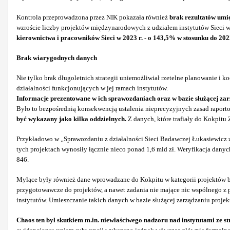
Kontrola przeprowadzona przez NIK pokazała również
brak rezultatów umi
wzroście liczby projektów międzynarodowych z udziałem instytutów Sieci w 
kierownictwa i pracowników Sieci w 2023 r. - o 143,5% w stosunku do 2022
Brak wiarygodnych danych
Nie tylko brak długoletnich strategii uniemożliwiał rzetelne planowanie 
działalności funkcjonujących w jej ramach instytutów.
Informacje prezentowane w ich sprawozdaniach oraz w bazie służącej zar
Było to bezpośrednią konsekwencją ustalenia nieprecyzyjnych zasad raport
być wykazany jako kilka oddzielnych.
Z danych, które trafiały do Kokpitu Z
Przykładowo w „Sprawozdaniu z działalności Sieci Badawczej Łukasiewicz z
tych projektach wynosiły łącznie nieco ponad 1,6 mld zł. Weryfikacja danych
846.
Mylące były również dane wprowadzane do Kokpitu w kategorii projektów b
przygotowawcze do projektów, a nawet zadania nie mające nic wspólnego z
instytutów. Umieszczanie takich danych w bazie służącej zarządzaniu proje
Chaos ten był skutkiem m.in. niewłaściwego nadzoru nad instytutami ze 