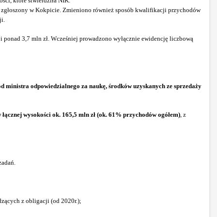
ci, które stwierdziła NIK.
ć zgłoszony w Kokpicie. Zmieniono również sposób kwalifikacji przychodów
i.
ji ponad 3,7 mln zł. Wcześniej prowadzono wyłącznie ewidencję liczbową
od ministra odpowiedzialnego za naukę, środków uzyskanych ze sprzedaży
w łącznej wysokości ok. 165,5 mln zł (ok. 61% przychodów ogółem)
, z
zadań.
ących z obligacji (od 2020r.);