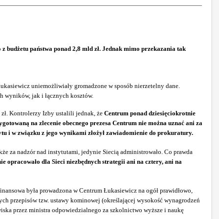
o z budżetu państwa ponad 2,8 mld zł. Jednak mimo przekazania tak
 Łukasiewicz uniemożliwiały gromadzone w sposób nierzetelny dane.
ch wyników, jak i łącznych kosztów.
. Kontrolerzy Izby ustalili jednak, że
Centrum ponad dziesięciokrotnie
rzygotowaną na zlecenie obecnego prezesa Centrum nie można uznać ani za
ytu i w związku z jego wynikami złożył zawiadomienie do prokuratury.
kże za nadzór nad instytutami, jedynie Siecią administrowało. Co prawda
 opracowało dla Sieci niezbędnych strategii ani na cztery, ani na
 finansowa była prowadzona w Centrum Łukasiewicz na ogół prawidłowo,
cych przepisów tzw. ustawy kominowej (określającej wysokość wynagrodzeń
ska przez ministra odpowiedzialnego za szkolnictwo wyższe i naukę