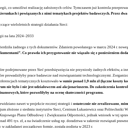
ategii, co umożliwi realizację założonych celów. Tymczasem już kontrola przeprow
runkach i powiązanych z nimi tematykach projektów badawczych. Przez dwa kol
ące wieloletnich strategii działania Sieci:
tegii na lata 2024–2033
twierdziła żadnego z tych dokumentów. Zdaniem powołanego w marcu 2024 r. nowe
okumentami”. Co prawda ich przygotowanie nie wiązało się z poniesieniem do
óre podejmowane przez Sieć przedsięwzięcia nie przyniosły żadnych efektów, a in
tóre prowadziłyby prace badawcze nad rozwiązaniami technologicznymi. Zorganizo
onferencjach tematycznych kosztowało
w sumie ponad 1,9 mln zł (łączne koszty k
rum nie było i nie jest udziałowcem ani akcjonariuszem. Do zakończenia kontroli
finansowych, które pozwoliłyby na ocenę skuteczności programu.
ewidziano nawet w projekcie rocznej strategii i
ostatecznie nie zrealizowano
,
mimo
m złożone z siedmiu instytutów Sieci, Centrum Łukasiewicz oraz Politechniki 
jowego Planu Odbudowy i Zwiększania Odporności, jednak wniosek w tej sprawie
d 491 tys. zł, a na świadczenie usług np. doradztwa w zakresie rozwiązań prawn
 w zakładanej początkowo formie, została podjęta w 2023 r.