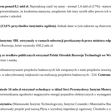
łem ponad 8,1 mld zł.
Największą część tej sumy - niemal 1,4 mld zł (17%) - stano
potwierdzanie, że konkretna maszyna, urządzenie lub inny wyrób albo proces ich
ursów i szkoleń.
i (13,6% przychodów instytutów ogółem).
Jednak dane w tym zakresie są obarczo
instytuty SBŁ otrzymały w ramach subwencji przekazanych przez ministra odpow
 Rozwoju, które wyniosły 430,2 mln zł.
ę ze środków publicznych otrzymał Polski Ośrodek Rozwoju Technologii we Wroc
ższe i naukę.
dofinansowywanie projektów badawczych lub związanych z nimi projektów inwesty
w
, w zdecydowanej większości na realizację projektów badawczych - 524.
Centrum d
iosło 16 mln zł otrzymał wchodzący w skład Sieci Przemysłowy Instytut Motory
y potwierdzania zgodności magazynów energii pojazdów elektrycznych z wymagani
nstytutów
(Warszawski Instytut Technologiczny, Instytut Ceramiki i Materiałów 
realizowały projekt pod nazwą Płyta o wysokiej impedancji ogniowej. Chodziło o 