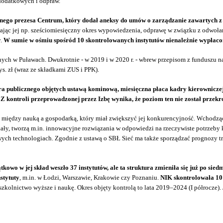
dodatkowych i odpraw.
ego prezesa Centrum, który dodał aneksy do umów o zarządzanie zawartych z dy
znając jej np. sześciomiesięczny okres wypowiedzenia, odprawę w związku z odwo
y.
W sumie w ośmiu spośród 10 skontrolowanych instytutów nienależnie wypłacon
ch w Puławach. Dwukrotnie - w 2019 i w 2020 r. - wbrew przepisom z funduszu 
s. zł (wraz ze składkami ZUS i PPK).
a publicznego objętych ustawą kominową, miesięczna płaca kadry kierowniczej
 Z kontroli przeprowadzonej przez Izbę wynika, że poziom ten nie został przekr
 między nauką a gospodarką, który miał zwiększyć jej konkurencyjność. Wchodząc
y, tworzą m.in. innowacyjne rozwiązania w odpowiedzi na rzeczywiste potrzeby ko
nowych technologiach. Zgodnie z ustawą o SBŁ Sieć ma także sporządzać prognozy
owo w jej skład weszło 37 instytutów, ale ta struktura zmieniła się już po sied
stytuty
, m.in. w Łodzi, Warszawie, Krakowie czy Poznaniu.
NIK skontrolowała 10 
szkolnictwo wyższe i naukę. Okres objęty kontrolą to lata 2019–2024 (I półrocze).