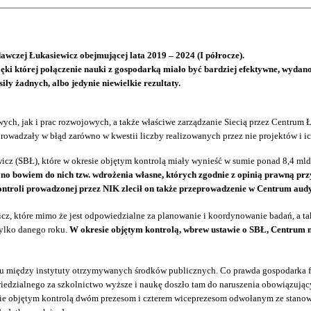
awczej Łukasiewicz obejmującej lata 2019 – 2024 (I półrocze).
ięki której połączenie nauki z gospodarką miało być bardziej efektywne, wydan
y żadnych, albo jedynie niewielkie rezultaty.
wych, jak i prac rozwojowych, a także właściwe zarządzanie Siecią przez Centrum
rowadzały w błąd zarówno w kwestii liczby realizowanych przez nie projektów i i
 (SBŁ), które w okresie objętym kontrolą miały wynieść w sumie ponad 8,4 mld zł
czono bowiem do nich tzw. wdrożenia własne, których zgodnie z opinią prawną p
kontroli prowadzonej przez NIK zlecił on także przeprowadzenie w Centrum aud
cz, które mimo że jest odpowiedzialne za planowanie i koordynowanie badań, a ta
tylko danego roku.
W okresie objętym kontrolą, wbrew ustawie o SBŁ, Centrum nie
niu między instytuty otrzymywanych środków publicznych. Co prawda gospodarka
iedzialnego za szkolnictwo wyższe i naukę doszło tam do naruszenia obowiązują
sie objętym kontrolą dwóm prezesom i czterem wiceprezesom odwołanym ze stanowi