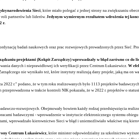
ędzynarodowienia Sieci
, które miało polegać z jednej strony na zwiększaniu obe
roli partnerów lub liderów.
Jedynym wymiernym rezultatem wdrożenia tej konce
 r.
i koordynację badań naukowych oraz prac rozwojowych prowadzonych przez Sieć. P
ządzaniu projektami (Kokpit Zarządczy) wprowadzały w błąd zarówno co do lic
owania danych i nieprawidłowej ich weryfikacji przez Centrum Łukasiewicz.
W efek
arządczego nie wynikało też, które instytuty realizują dany projekt, jaką ma on war
a 2022 r.” podano, że w tym roku realizowanych było 1113 projektów badawczych 
 przeprowadzona w trakcie kontroli NIK pokazała, że w 2022 r. projektów o statusie
adawczo-rozwojowych. Obejmowały bowiem każdy rodzaj przedsięwzięcia realizowa
 pracami badawczymi - wprowadzenie w instytucie elektronicznego systemu obie
ktami, wprowadzało kierownictwo Sieci w błąd i uniemożliwiało właściwe nią kiero
strony Centrum Łukasiewicz
, które minister odpowiedzialny za szkolnictwo wyższ