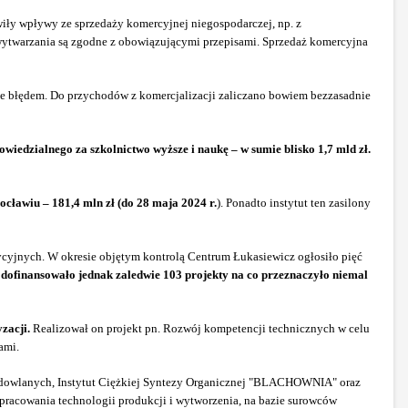
wiły wpływy ze sprzedaży komercyjnej niegospodarczej, np. z
 wytwarzania są zgodne z obowiązującymi przepisami. Sprzedaż komercyjna
ne błędem. Do przychodów z komercjalizacji zaliczano bowiem bezzasadnie
iedzialnego za szkolnictwo wyższe i naukę – w sumie blisko 1,7 mld zł.
ławiu – 181,4 mln zł (do 28 maja 2024 r.
). Ponadto instytut ten zasilony
cyjnych. W okresie objętym kontrolą Centrum Łukasiewicz ogłosiło pięć
ofinansowało jednak zaledwie 103 projekty na co przeznaczyło niemal
zacji.
Realizował on projekt pn. Rozwój kompetencji technicznych w celu
ami.
Budowlanych, Instytut Ciężkiej Syntezy Organicznej "BLACHOWNIA" oraz
opracowania technologii produkcji i wytworzenia, na bazie surowców