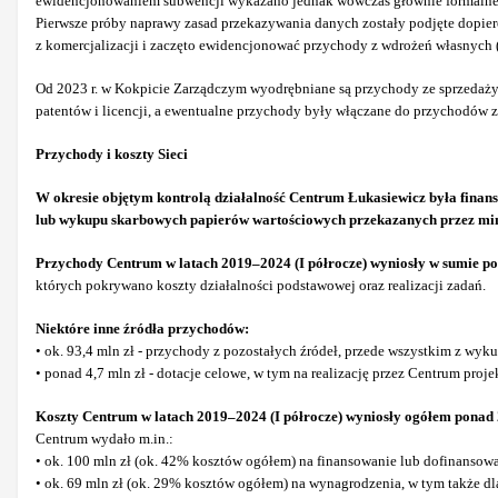
ewidencjonowaniem subwencji wykazano jednak wówczas głównie formalne uch
Pierwsze próby naprawy zasad przekazywania danych zostały podjęte dopier
z komercjalizacji i zaczęto ewidencjonować przychody z wdrożeń własnych 
Od 2023 r. w Kokpicie Zarządczym wyodrębniane są przychody ze sprzedaży 
patentów i licencji, a ewentualne przychody były włączane do przychodów z
Przychody i koszty Sieci
W okresie objętym kontrolą działalność Centrum Łukasiewicz była finan
lub wykupu skarbowych papierów wartościowych przekazanych przez minis
Przychody Centrum w latach 2019–2024 (I półrocze) wyniosły w sumie pona
których pokrywano koszty działalności podstawowej oraz realizacji zadań.
Niektóre inne źródła przychodów:
• ok. 93,4 mln zł - przychody z pozostałych źródeł, przede wszystkim z wy
• ponad 4,7 mln zł - dotacje celowe, w tym na realizację przez Centrum proj
Koszty Centrum w latach 2019–2024 (I półrocze) wyniosły ogółem ponad 
Centrum wydało m.in.:
• ok. 100 mln zł (ok. 42% kosztów ogółem) na finansowanie lub dofinansowa
• ok. 69 mln zł (ok. 29% kosztów ogółem) na wynagrodzenia, w tym także dl