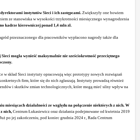
rektorami instytutów Sieci i ich zastępcami.
Zwiększyły one bowiem
łaniem ze stanowiska w wysokości trzykrotności miesięcznego wynagrodzenia
o kadrze kierowniczej ponad 1,4 mln zł.
nagród przeznaczonego dla pracowników wypłacono nagrody także dla
 Sieci mogła wynieść maksymalnie nie sześciokrotność przeciętnego
oczony.
e w skład Sieci instytuty opracowują więc prototypy nowych rozwiązań
nkretnych firm, które się do nich zgłaszają. Instytuty prowadzą również
 trendów i skutków zmian technologicznych, które mogą mieć silny wpływ na
miu miesiącach działalności ze względu na połączenie niektórych z nich. W
z nich,
Centrum Łukasiewicz oraz działania podejmowane od kwietnia 2019
 Już po jej zakończeniu, pod koniec grudnia 2024 r., Rada Centrum