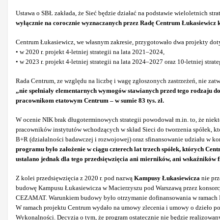
Ustawa o SBŁ zakłada, że Sieć będzie działać na podstawie wieloletnich str
wyłącznie na corocznie wyznaczanych przez Radę Centrum Łukasiewicz kie
Centrum Łukasiewicz, we własnym zakresie, przygotowało dwa projekty dotycz
• w 2020 r. projekt 4-letniej strategii na lata 2021–2024,
• w 2023 r. projekt 4-letniej strategii na lata 2024–2027 oraz 10-letniej stra
Rada Centrum, ze względu na liczbę i wagę zgłoszonych zastrzeżeń, nie za
„nie spełniały elementarnych wymogów stawianych przed tego rodzaju d
pracownikom etatowym Centrum – w sumie 83 tys. zł.
W ocenie NIK brak długoterminowych strategii powodował m.in. to, że niekt
pracowników instytutów wchodzących w skład Sieci do tworzenia spółek, k
B+R (działalności badawczej i rozwojowej) oraz sfinansowanie udziału w k
programu było założenie w ciągu czterech lat trzech spółek, których Cent
ustalano jednak dla tego przedsięwzięcia ani mierników, ani wskaźników 
Z kolei przedsięwzięcia z 2020 r. pod nazwą
Kampusy Łukasiewicza
nie prz
budowę Kampusu Łukasiewicza w Macierzyszu pod Warszawą przez konsorcju
CEZAMAT. Warunkiem budowy było otrzymanie dofinansowania w ramach Kra
W ramach projektu Centrum wydało na umowy zlecenia i umowy o dzieło pona
Wykonalności. Decyzja o tym, że program ostatecznie nie będzie realizowany