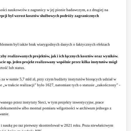
cności naukowców z zagranicy w jej pionie badawczym, a z drugiej na
pcji był wzrost kosztów służbowych podróży zagranicznych
roblemem był także brak wiarygodnych danych o faktycznych efektach
zby realizowanych projektów, jak i ich łącznych kosztów oraz wyników.
cie np. jeden projekt realizowany wspólnie przez kilka instytutów mógł
tość lub status.
za w sumie 5,7 mld zł, przy czym budżety instytutów biorących udział w
 „w trakcie realizacji” było 1627, natomiast tych o statusie „zakończony” -
nego przez instytuty Sieci, w tym projekty inwestycyjne, prace
gu dokumentów albo montaż pomiaru wilgotności w archiwum jednego z
wanie.
e i naukę po raz pierwszy skontrolował w 2021 roku. Poza niewłaściwym