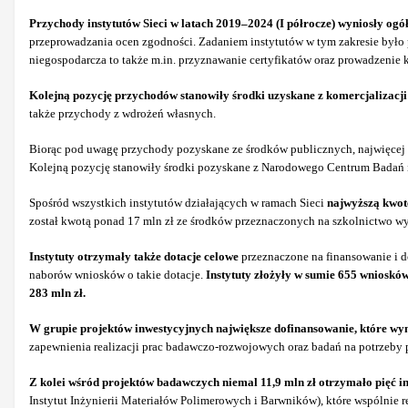
Przychody instytutów Sieci w latach 2019–2024 (I półrocze) wyniosły ogó
przeprowadzania ocen zgodności. Zadaniem instytutów w tym zakresie było 
niegospodarcza to także m.in. przyznawanie certyfikatów oraz prowadzenie k
Kolejną pozycję przychodów stanowiły środki uzyskane z komercjalizacj
także przychody z wdrożeń własnych.
Biorąc pod uwagę przychody pozyskane ze środków publicznych, najwięcej
Kolejną pozycję stanowiły środki pozyskane z Narodowego Centrum Badań i
Spośród wszystkich instytutów działających w ramach Sieci
najwyższą kwot
został kwotą ponad 17 mln zł ze środków przeznaczonych na szkolnictwo wy
Instytuty otrzymały także dotacje celowe
przeznaczone na finansowanie i 
naborów wniosków o takie dotacje.
Instytuty złożyły w sumie 655 wnioskó
283 mln zł.
W grupie projektów inwestycyjnych największe dofinansowanie, które wyn
zapewnienia realizacji prac badawczo-rozwojowych oraz badań na potrzeb
Z kolei wśród projektów badawczych niemal 11,9 mln zł otrzymało pięć i
Instytut Inżynierii Materiałów Polimerowych i Barwników), które wspólnie 