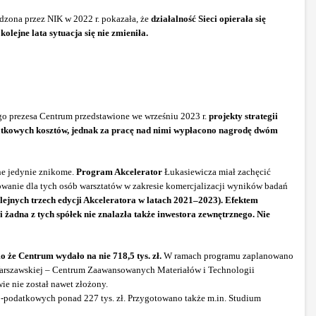
adzona przez NIK w 2022 r. pokazała, że
działalność Sieci opierała się
ejne lata sytuacja się nie zmieniła.
go prezesa Centrum przedstawione we wrześniu 2023 r.
projekty strategii
datkowych kosztów, jednak za pracę nad nimi wypłacono nagrodę dwóm
ne jedynie znikome.
Program Akcelerator
Łukasiewicza miał zachęcić
wanie dla tych osób warsztatów w zakresie komercjalizacji wyników badań
olejnych trzech edycji Akceleratora w latach 2021–2023). Efektem
 żadna z tych spółek nie znalazła także inwestora zewnętrznego. Nie
 że Centrum wydało na nie 718,5 tys. zł.
W ramach programu zaplanowano
Warszawskiej – Centrum Zaawansowanych Materiałów i Technologii
 nie został nawet złożony.
o-podatkowych ponad 227 tys. zł. Przygotowano także m.in. Studium