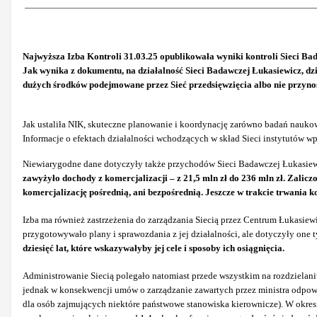
Najwyższa Izba Kontroli 31.03.25 opublikowała wyniki kontroli Sieci Bad
Jak wynika z dokumentu, na działalność Sieci Badawczej Łukasiewicz, dz
dużych środków podejmowane przez Sieć przedsięwzięcia albo nie przynosił
Jak ustaliła NIK, skuteczne planowanie i koordynację zarówno badań nauko
Informacje o efektach działalności wchodzących w skład Sieci instytutów wp
Niewiarygodne dane dotyczyły także przychodów Sieci Badawczej Łukasiewicz
zawyżyło dochody z komercjalizacji – z 21,5 mln zł do 236 mln zł. Zali
komercjalizację pośrednią, ani bezpośrednią. Jeszcze w trakcie trwania 
Izba ma również zastrzeżenia do zarządzania Siecią przez Centrum Łukasiewi
przygotowywało plany i sprawozdania z jej działalności, ale dotyczyły one 
dziesięć lat, które wskazywałyby jej cele i sposoby ich osiągnięcia.
Administrowanie Siecią polegało natomiast przede wszystkim na rozdziela
jednak w konsekwencji umów o zarządzanie zawartych przez ministra odpow
dla osób zajmujących niektóre państwowe stanowiska kierownicze). W okre