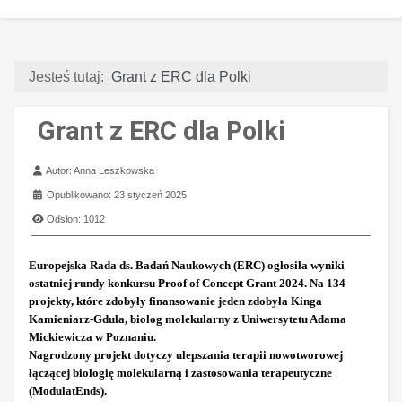
Jesteś tutaj:
Grant z ERC dla Polki
Grant z ERC dla Polki
Szczegóły
Autor:
Anna Leszkowska
Opublikowano: 23 styczeń 2025
Odsłon: 1012
Europejska Rada ds. Badań Naukowych (ERC) ogłosiła wyniki
ostatniej rundy konkursu Proof of Concept Grant 2024. Na 134
projekty, które zdobyły finansowanie jeden zdobyła Kinga
Kamieniarz-Gdula, biolog molekularny z Uniwersytetu Adama
Mickiewicza w Poznaniu.
Nagrodzony projekt dotyczy ulepszania terapii nowotworowej
łączącej biologię molekularną i zastosowania terapeutyczne
(ModulatEnds).