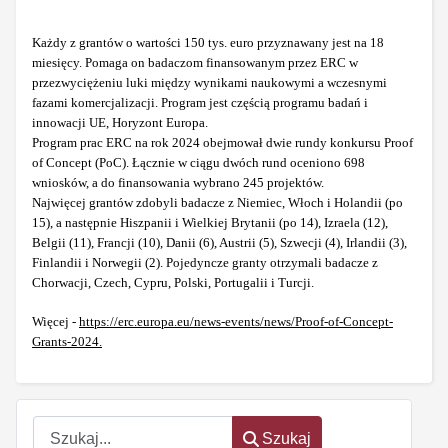
Każdy z grantów o wartości 150 tys. euro przyznawany jest na 18
miesięcy. Pomaga on badaczom finansowanym przez ERC w
przezwyciężeniu luki między wynikami naukowymi a wczesnymi
fazami komercjalizacji. Program jest częścią programu badań i
innowacji UE, Horyzont Europa.
Program prac ERC na rok 2024 obejmował dwie rundy konkursu Proof
of Concept (PoC). Łącznie w ciągu dwóch rund oceniono 698
wniosków, a do finansowania wybrano 245 projektów.
Najwięcej grantów zdobyli badacze z Niemiec, Włoch i Holandii (po
15), a następnie Hiszpanii i Wielkiej Brytanii (po 14), Izraela (12),
Belgii (11), Francji (10), Danii (6), Austrii (5), Szwecji (4), Irlandii (3),
Finlandii i Norwegii (2). Pojedyncze granty otrzymali badacze z
Chorwacji, Czech, Cypru, Polski, Portugalii i Turcji.
Więcej -
https://erc.europa.eu/news-events/news/Proof-of-Concept-
Grants-2024.
Szukaj
Szukaj