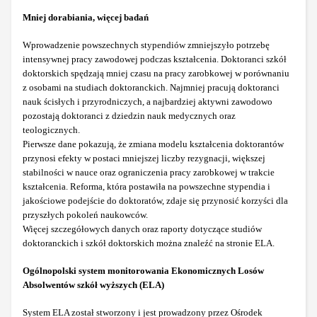
Mniej dorabiania, więcej badań
Wprowadzenie powszechnych stypendiów zmniejszyło potrzebę
intensywnej pracy zawodowej podczas kształcenia. Doktoranci szkół
doktorskich spędzają mniej czasu na pracy zarobkowej w porównaniu
z osobami na studiach doktoranckich. Najmniej pracują doktoranci
nauk ścisłych i przyrodniczych, a najbardziej aktywni zawodowo
pozostają doktoranci z dziedzin nauk medycznych oraz
teologicznych.
Pierwsze dane pokazują, że zmiana modelu kształcenia doktorantów
przynosi efekty w postaci mniejszej liczby rezygnacji, większej
stabilności w nauce oraz ograniczenia pracy zarobkowej w trakcie
kształcenia. Reforma, która postawiła na powszechne stypendia i
jakościowe podejście do doktoratów, zdaje się przynosić korzyści dla
przyszłych pokoleń naukowców.
Więcej szczegółowych danych oraz raporty dotyczące studiów
doktoranckich i szkół doktorskich można znaleźć na stronie ELA.
Ogólnopolski system monitorowania Ekonomicznych Losów
Absolwentów szkół wyższych (ELA)
System ELA został stworzony i jest prowadzony przez Ośrodek