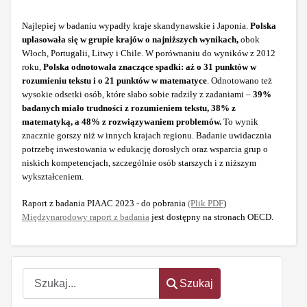
Najlepiej w badaniu wypadły kraje skandynawskie i Japonia.
Polska
uplasowała się w grupie krajów o najniższych wynikach,
obok
Włoch, Portugalii, Litwy i Chile. W porównaniu do wyników z 2012
roku,
Polska odnotowała znaczące spadki: aż o 31 punktów w
rozumieniu tekstu i o 21 punktów w matematyce
. Odnotowano też
wysokie odsetki osób, które słabo sobie radziły z zadaniami –
39%
badanych miało trudności z rozumieniem tekstu, 38% z
matematyką, a 48% z rozwiązywaniem problemów.
To wynik
znacznie gorszy niż w innych krajach regionu. Badanie uwidacznia
potrzebę inwestowania w edukację dorosłych oraz wsparcia grup o
niskich kompetencjach, szczególnie osób starszych i z niższym
wykształceniem.
Raport z badania PIAAC 2023 - do pobrania
(Plik PDF
)
Międzynarodowy raport z badania
jest dostępny na stronach OECD.
Szukaj
Szukaj