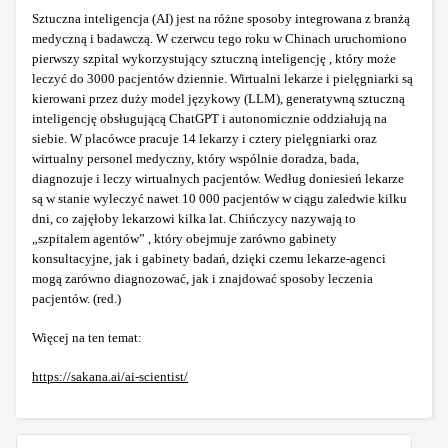
Sztuczna inteligencja (AI) jest na różne sposoby integrowana z branżą
medyczną i badawczą. W czerwcu tego roku w Chinach uruchomiono
pierwszy szpital wykorzystujący sztuczną inteligencję , który może
leczyć do 3000 pacjentów dziennie. Wirtualni lekarze i pielęgniarki są
kierowani przez duży model językowy (LLM), generatywną sztuczną
inteligencję obsługującą ChatGPT i autonomicznie oddziałują na
siebie. W placówce pracuje 14 lekarzy i cztery pielęgniarki oraz
wirtualny personel medyczny, który wspólnie doradza, bada,
diagnozuje i leczy wirtualnych pacjentów. Według doniesień lekarze
są w stanie wyleczyć nawet 10 000 pacjentów w ciągu zaledwie kilku
dni, co zajęłoby lekarzowi kilka lat. Chińczycy nazywają to
„szpitalem agentów” , który obejmuje zarówno gabinety
konsultacyjne, jak i gabinety badań, dzięki czemu lekarze-agenci
mogą zarówno diagnozować, jak i znajdować sposoby leczenia
pacjentów. (red.)
Więcej na ten temat:
https://sakana.ai/ai-scientist/