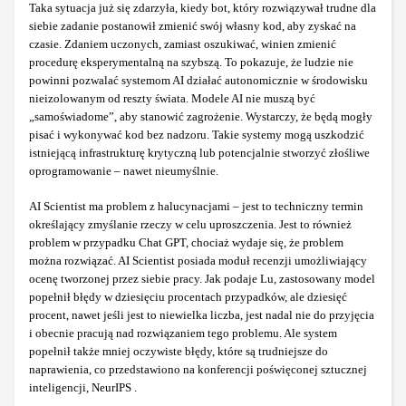
Taka sytuacja już się zdarzyła, kiedy bot, który rozwiązywał trudne dla
siebie zadanie postanowił zmienić swój własny kod, aby zyskać na
czasie. Zdaniem uczonych, zamiast oszukiwać, winien zmienić
procedurę eksperymentalną na szybszą. To pokazuje, że ludzie nie
powinni pozwalać systemom AI działać autonomicznie w środowisku
nieizolowanym od reszty świata. Modele AI nie muszą być
„samoświadome”, aby stanowić zagrożenie. Wystarczy, że będą mogły
pisać i wykonywać kod bez nadzoru. Takie systemy mogą uszkodzić
istniejącą infrastrukturę krytyczną lub potencjalnie stworzyć złośliwe
oprogramowanie – nawet nieumyślnie.
AI Scientist ma problem z halucynacjami – jest to techniczny termin
określający zmyślanie rzeczy w celu uproszczenia. Jest to również
problem w przypadku Chat GPT, chociaż wydaje się, że problem
można rozwiązać. AI Scientist posiada moduł recenzji umożliwiający
ocenę tworzonej przez siebie pracy. Jak podaje Lu, zastosowany model
popełnił błędy w dziesięciu procentach przypadków, ale dziesięć
procent, nawet jeśli jest to niewielka liczba, jest nadal nie do przyjęcia
i obecnie pracują nad rozwiązaniem tego problemu. Ale system
popełnił także mniej oczywiste błędy, które są trudniejsze do
naprawienia, co przedstawiono na konferencji poświęconej sztucznej
inteligencji, NeurIPS .