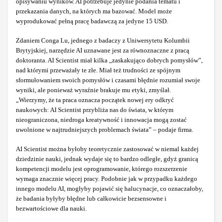
opisywaniu wyników. AI potrzebuje jedynie podania tematu i
przekazania danych, na których ma bazować. Model może
wyprodukować pełną pracę badawczą za jedyne 15 USD.
Zdaniem Conga Lu, jednego z badaczy z Uniwersytetu Kolumbii
Brytyjskiej, narzędzie AI uznawane jest za równoznaczne z pracą
doktoranta. AI Scientist miał kilka „zaskakująco dobrych pomysłów”,
nad którymi przeważały te złe. Miał też trudności ze spójnym
sformułowaniem swoich pomysłów i czasami błędnie rozumiał swoje
wyniki, ale ponieważ wyraźnie brakuje mu etyki, zmyślał.
„Wierzymy, że ta praca oznacza początek nowej ery odkryć
naukowych: AI Scientist przybliża nas do świata, w którym
nieograniczona, niedroga kreatywność i innowacja mogą zostać
uwolnione w najtrudniejszych problemach świata” – podaje firma.
AI Scientist można byłoby teoretycznie zastosować w niemal każdej
dziedzinie nauki, jednak wydaje się to bardzo odległe, gdyż granicą
kompetencji modelu jest oprogramowanie, którego rozszerzenie
wymaga znacznie więcej pracy. Podobnie jak w przypadku każdego
innego modelu AI, mogłyby pojawić się halucynacje, co oznaczałoby,
że badania byłyby błędne lub całkowicie bezsensowne i
bezwartościowe dla nauki.