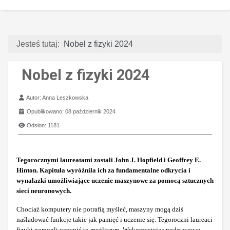
Jesteś tutaj:
Nobel z fizyki 2024
Nobel z fizyki 2024
Szczegóły
Autor:
Anna Leszkowska
Opublikowano: 08 październik 2024
Odsłon: 1181
Tegorocznymi laureatami zostali John J. Hopfield i Geoffrey E.
Hinton. Kapituła wyróżniła ich za fundamentalne odkrycia i
wynalazki umożliwiające uczenie maszynowe za pomocą sztucznych
sieci neuronowych.
Chociaż komputery nie potrafią myśleć, maszyny mogą dziś
naśladować funkcje takie jak pamięć i uczenie się. Tegoroczni laureaci
fizyki pomogli uczynić to możliwym. Wykorzystując podstawowe