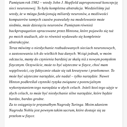
Pamiętam rok 1982 – wtedy John J. Hopfield zaproponował koncepcję
sieci neuronowej. To była kompletna abstrakcja. Wiedzieliśmy już
wtedy, że w mózgu funkcjonują miliardy neuronów, a możliwości
komputerów tamtych czasów pozwalały na modelowanie może
siedmiu, może dziesięciu neuronów. Pamiętam również
backpropagation opracowane przez Hintona, które pojawiło się tuż
po moich studiach, ale to również wydawało się kompletnie
abstrakcyjne.
Teraz mówimy o niesłychanie rozbudowanych sieciach neuronowych,
o zastosowaniu ich do wielkich baz danych. Wciąż jednak, w moim
odczuciu, mamy do czynienia bardziej ze skalą niż z nowym pomysłem
fizycznym. Oczywiście, może to być użyteczne w fizyce, choć mam
wątpliwości, czy faktycznie okaże się tak kreatywne i przełomowe. To
może być użyteczne narzędzie, ale nadal – tylko narzędzie. Nawet
Hinton podkreślał czynniki ryzyka związane z potencjalnym
wykorzystaniem tego narzędzia w złych celach. Jeżeli ktoś tego użyje w
złych celach, to może być niesłychanie silne narzędzie, które będzie
bardzo, bardzo groźne.
Za to osiągnięcie przyznałbym Nagrodę Turinga. Moim zdaniem
Nagroda Nobla jest pewnym takim sacrum, które dostaje się za
przełom w fizyce.