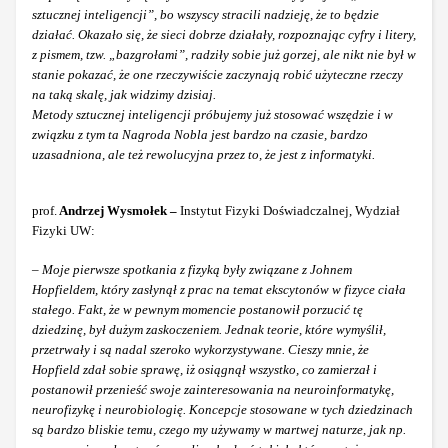
sztucznej inteligencji”, bo wszyscy stracili nadzieję, że to będzie
działać. Okazało się, że sieci dobrze działały, rozpoznając cyfry i litery,
z pismem, tzw. „bazgrołami”, radziły sobie już gorzej, ale nikt nie był w
stanie pokazać, że one rzeczywiście zaczynają robić użyteczne rzeczy
na taką skalę, jak widzimy dzisiaj.
Metody sztucznej inteligencji próbujemy już stosować wszędzie i w
związku z tym ta Nagroda Nobla jest bardzo na czasie, bardzo
uzasadniona, ale też rewolucyjna przez to, że jest z informatyki.
prof.
Andrzej Wysmołek –
Instytut Fizyki Doświadczalnej, Wydział
Fizyki UW:
– Moje pierwsze spotkania z fizyką były związane z Johnem
Hopfieldem, który zasłynął z prac na temat ekscytonów w fizyce ciała
stałego. Fakt, że w pewnym momencie postanowił porzucić tę
dziedzinę, był dużym zaskoczeniem. Jednak teorie, które wymyślił,
przetrwały i są nadal szeroko wykorzystywane. Cieszy mnie, że
Hopfield zdał sobie sprawę, iż osiągnął wszystko, co zamierzał i
postanowił przenieść swoje zainteresowania na neuroinformatykę,
neurofizykę i neurobiologię. Koncepcje stosowane w tych dziedzinach
są bardzo bliskie temu, czego my używamy w martwej naturze, jak np.