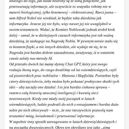
analogii do tego, jak nasze neurony są ze sobą połączone, jak
przetwarzają informacje, ale oczywiście to wszystko robimy nie w
materii biologicznej, tylko krzemowej – elektronicznej. Rzecz jasna –
sam Alfred Nobel nie wiedział, że będzie taka dziedzina jak
informatyka. Jeszcze jej nie było, więc nawet jej nie uwzględnił w
swoim testamencie. Widać, że Komitet Noblowski jednak zrobił krok
dalej – uznał, że w dzisiejszych czasach informatyka jest tak ważną
dziedziną, że zasługuje na Nagrodę Nobla. W pewnym sensie stało się
to kosztem fizyki, a nie innych dziedzin, ale wydaje mi się, że ta
Nagroda jest bardzo dobrze uzasadniona, zważywszy, iż w ostatnim
czasie zalały nas metody AI.
Od przeszło dwóch lat mamy słynny Chat GPT, który jest swego
rodzaju ikoną tego, do czego doszliśmy od lat osiemdziesiątych, czyli
od pionierskich prac noblistów – Hintona i Hopfielda. Potrzebne były
cztery dziesięciolecia, żeby można było pokazać praktyczne skutki tych
idei – aby zaczęły one działać. I to jest bardzo ciekawa sprawa –
razem z całą historią sztucznej inteligencji i kwestią sieci
neuronowych. Kiedy one miały swój początek w latach
osiemdziesiątych, ludzie podeszli do nich z entuzjazmem i bardzo dużo
sobie po nich obiecywali – m.in., że one rzeczywiście pozwolą nam
zrozumieć mózg, świadomość i przetwarzać informacje.
W zupełnie inny sposób zareagowano w latach dziewięćdziesiątych i
na początku dwutysięcznych. Okres ten określany jest jako „zima