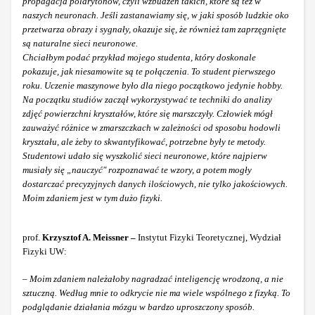
propagacja polarytonów, czyli wzbudzeń takich, które są też w
naszych neuronach. Jeśli zastanawiamy się, w jaki sposób ludzkie oko
przetwarza obrazy i sygnały, okazuje się, że również tam zaprzęgnięte
są naturalne sieci neuronowe.
Chciałbym podać przykład mojego studenta, który doskonale
pokazuje, jak niesamowite są te połączenia. To student pierwszego
roku. Uczenie maszynowe było dla niego początkowo jedynie hobby.
Na początku studiów zaczął wykorzystywać te techniki do analizy
zdjęć powierzchni kryształów, które się marszczyły. Człowiek mógł
zauważyć różnice w zmarszczkach w zależności od sposobu hodowli
kryształu, ale żeby to skwantyfikować, potrzebne były te metody.
Studentowi udało się wyszkolić sieci neuronowe, które najpierw
musiały się „nauczyć" rozpoznawać te wzory, a potem mogły
dostarczać precyzyjnych danych ilościowych, nie tylko jakościowych.
Moim zdaniem jest w tym dużo fizyki.
prof.
Krzysztof A. Meissner –
Instytut Fizyki Teoretycznej, Wydział
Fizyki UW:
–
Moim zdaniem należałoby nagradzać inteligencję wrodzoną, a nie
sztuczną. Według mnie to odkrycie nie ma wiele wspólnego z fizyką. To
podglądanie działania mózgu w bardzo uproszczony sposób.