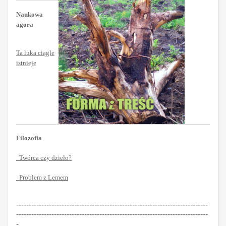
Naukowa
agora
Ta luka ciągle
istnieje
Filozofia
Twórca czy dzieło?
Problem z Lemem
----------------------------------------------------------------------------
----------------------------------------------------------------------------
-