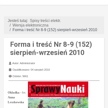
Jesteś tutaj:
Spisy treści elektr.
Wersja elektroniczna
Forma i treść Nr 8-9 (152) sierpień-wrzesień 2010
Forma i treść Nr 8-9 (152)
sierpień-wrzesień 2010
Szczegóły
Autor:
Administrator
Opublikowano: 04 sierpień 2010
Odsłon: 9661
Okładka -
fot.
Anna
Leszkowska