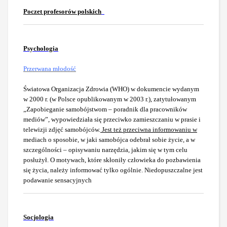
Poczet profesorów polskich
Psychologia
Przerwana młodość
Światowa Organizacja Zdrowia (WHO) w dokumencie wydanym
w 2000 r. (w Polsce opublikowanym w 2003 r.),
zatytułowanym
„Zapobieganie samobójstwom – poradnik dla
pracowników
mediów”, wypowiedziała się przeciwko zamieszczaniu w prasie
i
telewizji zdjęć samobójców.
Jest też przeciwna informowaniu w
mediach o sposobie, w jaki samobójca odebrał sobie życie,
a w
szczególności –
opisywaniu narzędzia, jakim się w tym celu
posłużył.
O motywach, które skłoniły człowieka do
p
ozbawienia
się
życia, należy informować tylko ogólnie.
Niedopuszczalne
jest
podawanie sensacyjnych
Socjologia