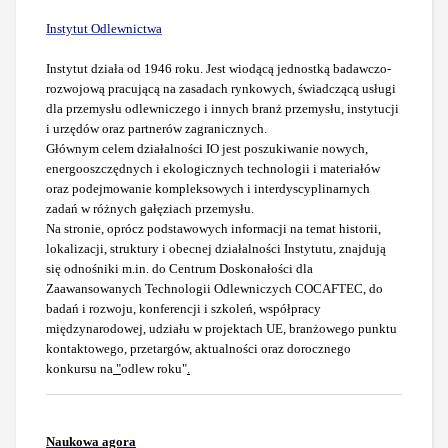
I
nstytut Odlewnictwa
Instytut działa od 1946 roku. Jest wiodącą jednostką badawczo-
rozwojową pracującą na zasadach rynkowych, świadczącą usługi
dla przemysłu odlewniczego i innych branż przemysłu, instytucji
i urzędów oraz partnerów zagranicznych.
Głównym celem działalności IO jest poszukiwanie nowych,
energooszczędnych i ekologicznych technologii i materiałów
oraz podejmowanie kompleksowych i interdyscyplinarnych
zadań w różnych gałęziach przemysłu.
Na stronie, oprócz podstawowych informacji na temat historii,
lokalizacji, struktury i
obecnej działalności Instytutu, znajdują
się odnośniki m.in.
do Centrum Doskonałości dla
Zaawansowanych Technologii Odlewniczych
COCAFTEC, do
badań i rozwoju, konferencji i szkoleń
, współpracy
międzynarodowej, udziału w projektach UE, branżowego punktu
kontaktowego, przetargów, aktualności oraz dorocznego
konkursu na
"
odlew roku"
.
Naukowa agora