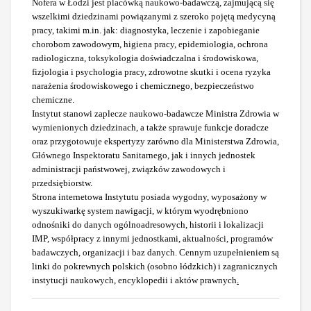
Nofera w Łodzi jest placówką naukowo-badawczą, zajmującą się
wszelkimi dziedzinami powiązanymi z szeroko pojętą medycyną
pracy, takimi m.in. jak: diagnostyka, leczenie i zapobieganie
chorobom zawodowym, higiena pracy, epidemiologia, ochrona
radiologiczna, toksykologia doświadczalna i środowiskowa,
fizjologia i psychologia pracy, zdrowotne skutki i ocena ryzyka
narażenia środowiskowego i chemicznego, bezpieczeństwo
chemiczne.
Instytut stanowi zaplecze naukowo-badawcze Ministra Zdrowia w
wymienionych dziedzinach, a także sprawuje funkcje doradcze
oraz przygotowuje ekspertyzy zarówno dla Ministerstwa Zdrowia,
Głównego Inspektoratu Sanitarnego, jak i innych jednostek
administracji państwowej, związków zawodowych i
przedsiębiorstw.
Strona internetowa Instytutu posiada wygodny, wyposażony w
wyszukiwarkę system nawigacji, w którym wyodrębniono
odnośniki do danych ogólnoadresowych, historii i lokalizacji
IMP, współpracy z innymi jednostkami, aktualności, programów
badawczych, organizacji i baz danych. Cennym uzupełnieniem są
linki do
pokrewnych polskich (osobno łódzkich) i zagranicznych
instytucji naukowych, encyklopedii i aktów prawnych
.