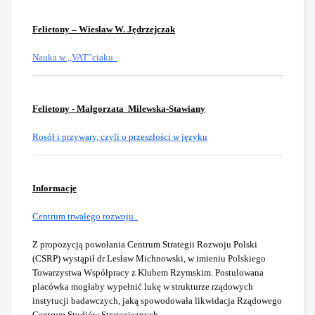
Felietony – Wiesław W. Jędrzejczak
Nauka w „VAT”ciaku
Felietony - Małgorzata Milewska-Stawiany
Rosół i przywary, czyli o przeszłości w języku
Informacje
Centrum trwałego rozwoju
Z propozycją powołania Centrum Strategii Rozwoju Polski
(CSRP) wystąpił dr Lesław Michnowski, w imieniu Polskiego
Towarzystwa Współpracy z Klubem Rzymskim. Postulowana
placówka mogłaby wypełnić lukę w strukturze rządowych
instytucji badawczych, jaką spowodowała likwidacja Rządowego
Centrum Studiów Strategicznych.