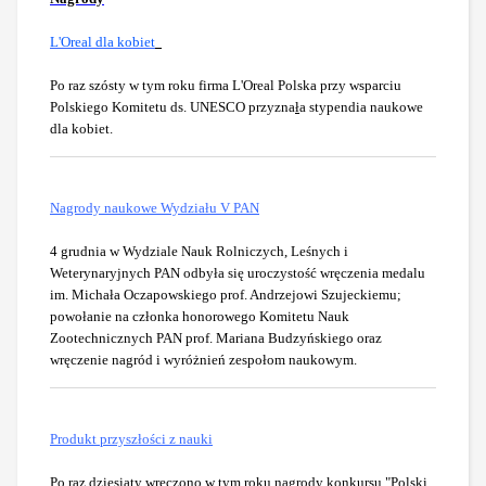
L'Oreal dla kobiet
Po raz szósty w tym roku firma L'Oreal Polska przy wsparciu
Polskiego Komitetu ds. UNESCO przyzna
ł
a
stypendia
naukowe
dla kobiet.
Nagrody naukowe Wydziału V PAN
4 grudnia w Wydziale Nauk Rolniczych, Leśnych i
Weterynaryjnych PAN odbyła się uroczystość wręczenia medalu
im. Michała Oczapowskiego prof. Andrzejowi Szujeckiemu;
powołanie na członka honorowego Komitetu Nauk
Zootechnicznych PAN prof. Mariana Budzyńskiego oraz
wręczenie nagród i wyróżnień zespołom naukowym.
Produkt przyszłości z nauki
Po raz dziesiąty wręczono w tym roku nagrody konkursu "Polski