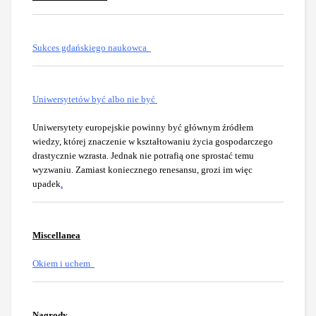
Sukces gdańskiego naukowca
Uniwersytetów być albo nie być
Uniwersytety europejskie powinny być głównym źródłem
wiedzy, której znaczenie w kształtowaniu życia gospodarczego
drastycznie wzrasta. Jednak nie potrafią one sprostać temu
wyzwaniu. Zamiast koniecznego renesansu, grozi im więc
upadek
.
Miscellanea
Okiem i uchem
Nagrody