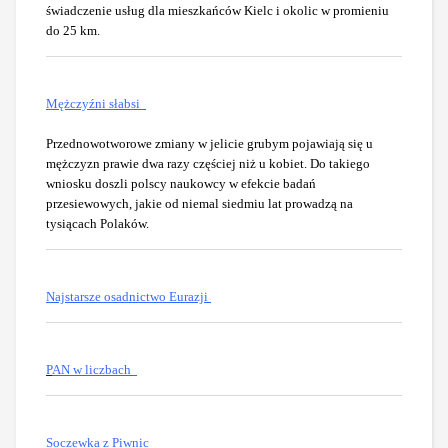
świadczenie usług dla mieszkańców Kielc i okolic w promieniu
do 25 km.
Mężczyźni słabsi
Przednowotworowe zmiany w jelicie grubym pojawiają się u
mężczyzn prawie dwa razy częściej niż u kobiet. Do takiego
wniosku doszli polscy naukowcy w efekcie badań
przesiewowych, jakie od niemal siedmiu lat prowadzą na
tysiącach Polaków.
Najstarsze osadnictwo Eurazji
P
AN w liczbach
Soczewka z Piwnic