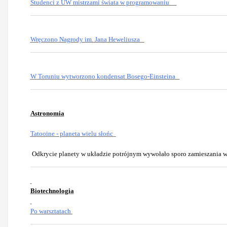
Studenci z UW mistrzami świata w programowaniu
Wręczono Nagrody im. Jana Heweliusza
W Toruniu wytworzono kondensat Bosego-Einsteina
Astronomia
Tatooine - planeta wielu słońc
Odkrycie planety w układzie potrójnym wywołało sporo zamieszania w 
Biotechnologia
Po warsztatach