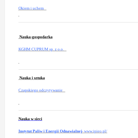
Okiem i uchem
Nauka-gospodarka
KGHM CUPRUM sp. z o.o.
Nauka i sztuka
Czapskiego odczytywanie
Nauka w sieci
Instytut Paliw i Energii Odnawialnej
- www.ipieo.pl/