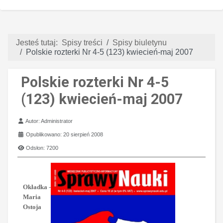
Jesteś tutaj:
Spisy treści
Spisy biuletynu
Polskie rozterki Nr 4-5 (123) kwiecień-maj 2007
Polskie rozterki Nr 4-5
(123) kwiecień-maj 2007
Szczegóły
Autor:
Administrator
Opublikowano: 20 sierpień 2008
Odsłon: 7200
Okładka
-
Maria
Ostoja