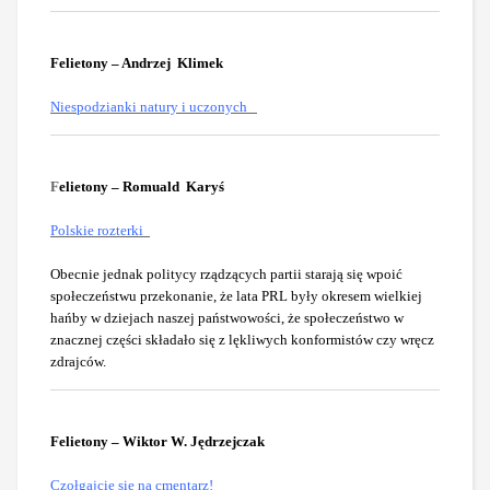
Felietony – Andrzej Klimek
Niespodzianki natury i uczonych
F
elietony – Romuald Karyś
Polskie rozterki
Obecnie jednak politycy rządzących partii starają się wpoić
społeczeństwu przekonanie, że lata PRL były okresem wielkiej
hańby w dziejach naszej państwowości, że społeczeństwo w
znacznej części składało się z lękliwych konformistów czy wręcz
zdrajców.
Felietony – Wiktor W. Jędrzejczak
Czołgajcie się na cmentarz
!