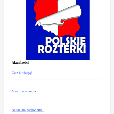
--------------
-----------
Aktualności
Co z fundacją?
Marcowa agencja
Nauka dla gospodarki