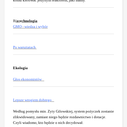
komu kierować jedynym reaktorem, jaki mamy.
B
i
o
t
e
chnologia
GMO - wiedza i wybór
Po warsztatach
Ekologia
Głos ekonomistów
Lepsze wrogiem dobrego
Według pomysłu min. Zyty Gilowskiej, system pożyczek zostanie
zlikwidowany, zamiast niego będzie rozdawnictwo i dotacje.
Czyli wiadomo, kto będzie o nich decydował.