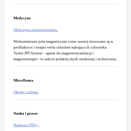
Medycyna
Obiecująca magnetoterapia
Wolnozmienne pola magnetyczne coraz szerzej stosowane są w
profilaktyce i terapii wielu schorzeń nękających człowieka.
Viofor JPS System – aparat do magnetostymulacji i
magnetoterapii - to sukces polskiej myśli naukowej i technicznej.
Miscellanea
Okiem i uchem
Nauka i prawo
Naukowe PIN-y