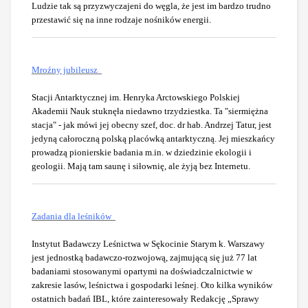
Ludzie tak są przyzwyczajeni do węgla, że jest im bardzo trudno
przestawić się na inne rodzaje nośników energii.
Mroźny jubileusz
Stacji Antarktycznej im. Henryka Arctowskiego Polskiej
Akademii Nauk stuknęła niedawno trzydziestka. Ta "siermiężna
stacja" - jak mówi jej obecny szef, doc. dr hab. Andrzej Tatur, jest
jedyną całoroczną polską placówką antarktyczną. Jej mieszkańcy
prowadzą pionierskie badania m.in. w dziedzinie ekologii i
geologii. Mają tam saunę i siłownię, ale żyją bez Internetu.
Zadania dla leśników
Instytut Badawczy Leśnictwa w Sękocinie Starym k. Warszawy
jest jednostką badawczo-rozwojową, zajmującą się już 77 lat
badaniami stosowanymi opartymi na doświadczalnictwie w
zakresie lasów, leśnictwa i gospodarki leśnej. Oto kilka wyników
ostatnich badań IBL, które zainteresowały Redakcję „Sprawy