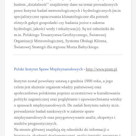
hasłem „działalność” znajdziemy dane na temat prowadzonych
przez Instytut badań meteorologicznych i hydrologicznych (m.in
specjalistyczne opracowania klimatologiczne dla potrzeb
różnych gałęzi gospodarki czy badania jezior z zakresu
hydrologii, jakości wody i rekultywacji). Są też odnośniki do
m.in. Polskiego Towarzystwa Geofizycznego, Światowej
Organizacji Meteorologicznej, Systemu Obsługi Klienta,
Światowej Strategii dla regionu Morza Bałtyckiego.
Polski Instytut Spraw Międzynarodowych
-
http://www.pism.pl
Instytut został powołany ustawą z grudnia 1996 roku, a jego
celem jest służenie organom władzy państwowej oraz
społeczeństwu polskiemu poprzez uczestnictwo w kształtowaniu
polityki zagranicznej oraz pogłębianie i upowszechniania wiedzy
o sprawach międzynarodowych. Do zadań Instytutu należy m.in.
prowadzenie badań naukowych w zakresie spraw
międzynarodowych oraz przygotowywanie analiz, ekspertyz i
studiów prognostycznych.
Na stronie głównej znajdują się odnośniki do informacji o
Instytucie, akademii dyplomatycznej, analiz (projekt, prognozy i