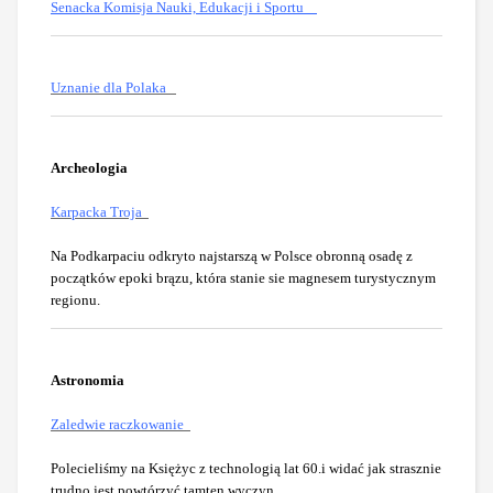
Senacka Komisja Nauki, Edukacji i Sportu
Uznanie dla Polaka
Archeologia
Karpacka Troja
Na Podkarpaciu odkryto najstarszą w Polsce obronną osadę z
początków epoki brązu, która stanie sie magnesem turystycznym
regionu.
Astronomia
Zaledwie raczkowanie
Polecieliśmy na Księżyc z technologią lat 60.i widać jak strasznie
trudno jest powtórzyć tamten wyczyn
.