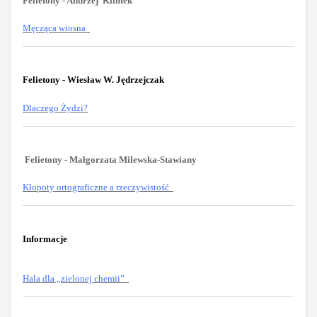
Felietony - Andrzej Klimek
Męcząca wiosna
Felietony - Wiesław W. Jędrzejczak
Dlaczego Żydzi?
Felietony - Małgorzata Milewska-Stawiany
Kłopoty ortograficzne a rzeczywistość
Informacje
Hala dla „zielonej chemii”