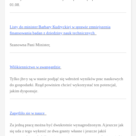
01.08.
Listy do minister Barbary Kudryckiej w sprawie zmniejszenia
finansowania badan z dziedziny nauk technicznych
Szanowna Pani Minister,
Włókiennictwo w awangardzie
Tylko jbr-y są w stanie podjąć się wdrożeń wyników prac naukowych
do gospodarki. Rząd powinien chcieć wykorzystać ten potencjał,
jakim dysponuje.
Zapętliło sie w nauce
Za jedną pracę można być dwukrotnie wynagrodzonym. A jeszcze jak
się uda z tego wykroić ze dwa granty własne i jeszcze jakiś