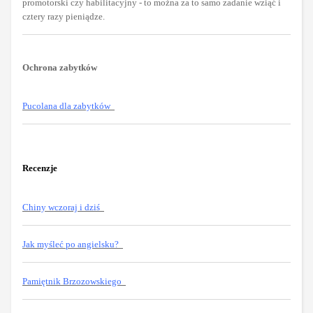
promotorski czy habilitacyjny - to można za to samo zadanie wziąć i
cztery razy pieniądze.
Ochrona zabytków
Pucolana dla zabytków
Recenzje
Chiny wczoraj i dziś
Jak myśleć po angielsku?
Pamiętnik Brzozowskiego