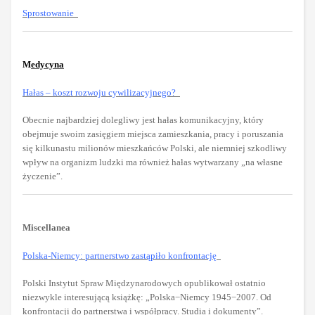
Sprostowanie
M
edycyna
Hałas – koszt rozwoju cywilizacyjnego?
Obecnie najbardziej dolegliwy jest hałas komunikacyjny, który
obejmuje swoim zasięgiem miejsca zamieszkania, pracy i poruszania
się kilkunastu milionów mieszkańców Polski, ale niemniej szkodliwy
wpływ na organizm ludzki ma również hałas wytwarzany „na własne
życzenie”.
Miscellanea
Polska-Niemcy: partnerstwo zastąpiło konfrontację
Polski Instytut Spraw Międzynarodowych opublikował ostatnio
niezwykle interesującą książkę: „Polska−Niemcy 1945−2007. Od
konfrontacji do partnerstwa i współpracy. Studia i dokumenty”.