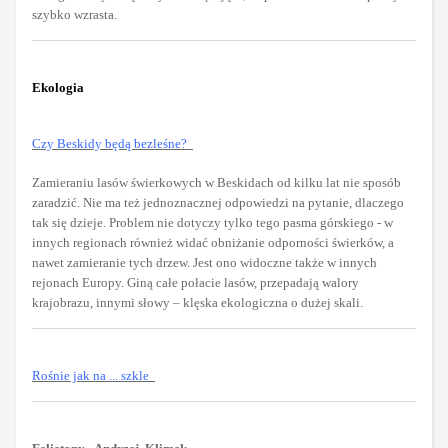
szybko wzrasta.
Ekologia
Czy Beskidy będą bezleśne?
Zamieraniu lasów świerkowych w Beskidach od kilku lat nie sposób
zaradzić. Nie ma też jednoznacznej odpowiedzi na pytanie, dlaczego
tak się dzieje. Problem nie dotyczy tylko tego pasma górskiego - w
innych regionach również widać obniżanie odporności świerków, a
nawet zamieranie tych drzew. Jest ono widoczne także w innych
rejonach Europy. Giną całe połacie lasów, przepadają walory
krajobrazu, innymi słowy – klęska ekologiczna o dużej skali.
Rośnie jak na ... szkle