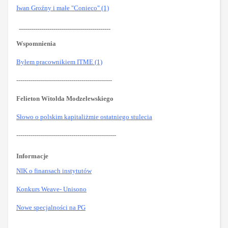
Iwan Groźny i małe "Conieco" (1)
---------------------------------------------
Wspomnienia
Byłem pracownikiem ITME (1)
-----------------------------------------------
Felieton Witolda Modzelewskiego
Słowo o polskim kapitaliżmie ostatniego stulecia
-------------------------------------------------
Informacje
NIK o finansach instytutów
Konkurs Weave- Unisono
Nowe specjalności na PG