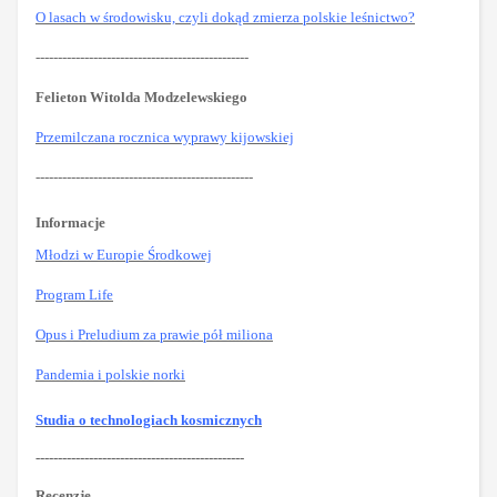
O lasach w środowisku, czyli dokąd zmierza polskie leśnictwo?
------------------------------------------------
Felieton Witolda Modzelewskiego
Przemilczana rocznica wyprawy kijowskiej
-------------------------------------------------
Informacje
Młodzi w Europie Środkowej
Program Life
Opus i Preludium za prawie pół miliona
Pandemia i polskie norki
Studia o technologiach kosmicznych
-----------------------------------------------
Recenzje