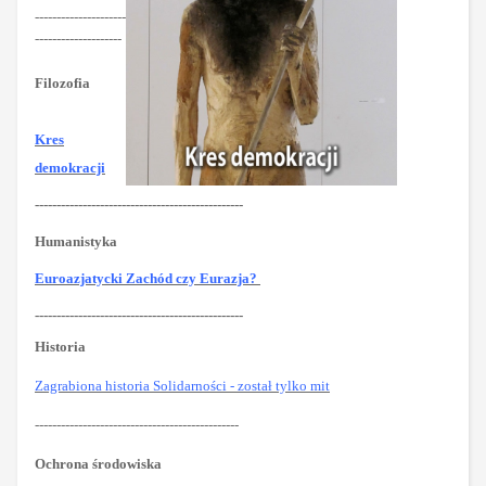
---------------------
--------------------
Filozofia
Kres
demokracji
------------------------------------------------
Humanistyka
Euroazjatycki Zachód czy Eurazja?
------------------------------------------------
Historia
Zagrabiona historia Solidarności - został tylko mit
-----------------------------------------------
Ochrona środowiska