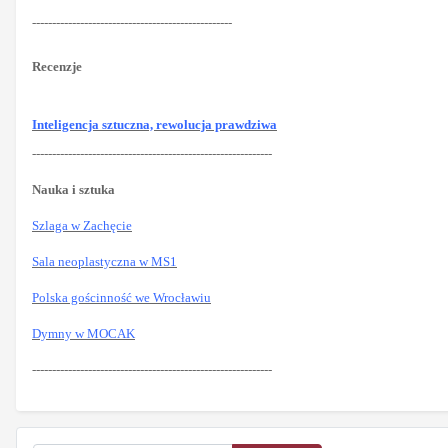
--------------------------------------------------
Recenzje
Inteligencja sztuczna, rewolucja prawdziwa
------------------------------------------------------------
Nauka i sztuka
Szlaga w Zachęcie
Sala neoplastyczna w MS1
Polska gościnność we Wrocławiu
Dymny w MOCAK
------------------------------------------------------------