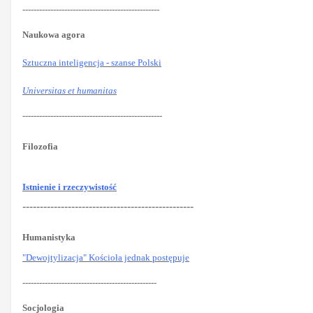
-------------------------------------------------
Naukowa agora
Sztuczna inteligencja - szanse Polski
Universitas et humanitas
--------------------------------------------------
Filozofia
Istnienie i rzeczywistość
-------------------------------------------------
Humanistyka
"Dewojtylizacja" Kościoła jednak postępuje
------------------------------------------------
Socjologia