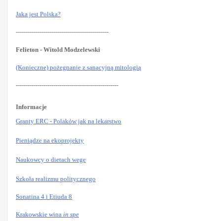
Jaka jest Polska?
-----------------------------------------------
Felieton - Witold Modzelewski
(Konieczne) pożegnanie z sanacyjną mitologią
----------------------------------------------------
Informacje
Granty ERC - Polaków jak na lekarstwo
Pieniądze na ekoprojekty
Naukowcy o dietach wege
Szkoła realizmu politycznego
Sonatina 4 i Etiuda 8
Krakowskie wina
in spe