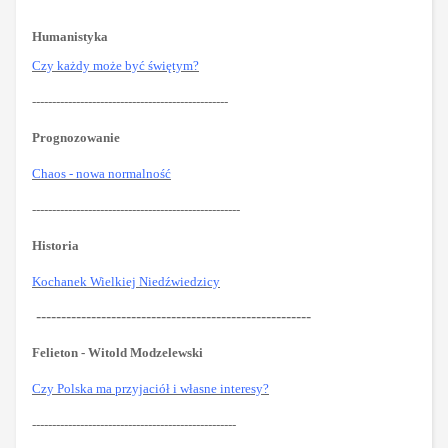
Humanistyka
Czy każdy może być świętym?
-------------------------------------------------
Prognozowanie
Chaos - nowa normalność
----------------------------------------------------
Historia
Kochanek Wielkiej Niedźwiedzicy
-------------------------------------------------------
Felieton - Witold Modzelewski
Czy Polska ma przyjaciół i własne interesy?
---------------------------------------------------