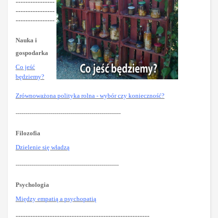
----------------
----------------
----------------
Nauka i
gospodarka
Co jeść
będziemy?
Zrównoważona polityka rolna - wybór czy konieczność?
------------------------------------------------------
Filozofia
Dzielenie się władzą
-----------------------------------------------------
Psychologia
Między empatią a psychopatią
-------------------------------------------------------