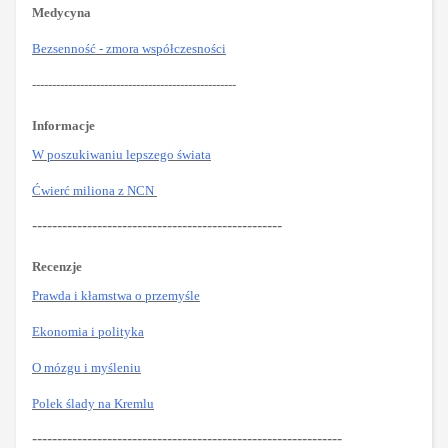
Medycyna
Bezsenność - zmora współczesności
---------------------------------------------------
Informacje
W poszukiwaniu lepszego świata
Ćwierć miliona z NCN
--------------------------------------------------
Recenzje
Prawda i kłamstwa o przemyśle
Ekonomia i polityka
O mózgu i myśleniu
Polek ślady na Kremlu
--------------------------------------------------------------