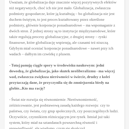
Uważam, że globalizacja daje znacznie więcej pozytywnych efektów
niż negatywnych, choć ich nie jest mało. Globalizacja, zwłaszcza
podmioty gospodarcze, które ją kształtują – bo globalizacja nie jest
duchem świętym, to jest proces kształtowany przez określone
podmioty, głównie korporacje ponadnarodowe – ma wspomaganie z
dwóch stron. Z jednej strony są to instytucje międzynarodowe, które
także regulują procesy globalizacyjne, z drugiej strony – rynki
finansowe, które globalizację wspierają, ale czasami też niszczą.
Gdybym miał oceniać korporacje ponadnarodowe – nawet przy ich
wadach – dałbym im czwórkę z plusem.
- Tutaj panują ciągle spory w środowisku naukowym: jedni
dowodzą, że globalizacja, jako skutek neoliberalizmu - ma więcej
wad, zwłaszcza zwiększa nierówności w świecie, drudzy z kolei
przytaczają dane, że przyczyniła się do zmniejszenia biedy na
globie...Kto ma rację?
- Świat nie rozwija się równomiernie. Nierównomierność,
zróżnicowanie, jest podstawową zasadą każdego rozwoju: czy to
państwa, czy świata, czy grup społecznych, czy poszczególnych ludzi.
Oczywiście, czynnikiem różnicującym jest rynek. Istniał już taki
system, który miał na sztandarach powszechną równość i
sprawiedliwość, ale wiadomo, czym się skończył.