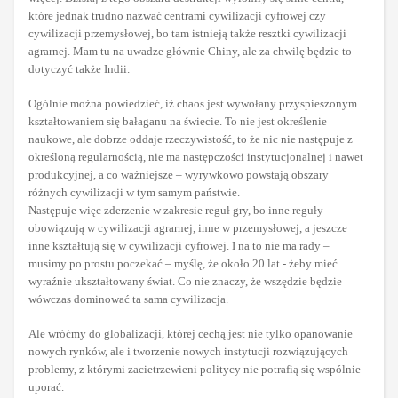
które jednak trudno nazwać centrami cywilizacji cyfrowej czy
cywilizacji przemysłowej, bo tam istnieją także resztki cywilizacji
agrarnej. Mam tu na uwadze głównie Chiny, ale za chwilę będzie to
dotyczyć także Indii.
Ogólnie można powiedzieć, iż chaos jest wywołany przyspieszonym
kształtowaniem się bałaganu na świecie. To nie jest określenie
naukowe, ale dobrze oddaje rzeczywistość, to że nic nie następuje z
określoną regularnością, nie ma następczości instytucjonalnej i nawet
produkcyjnej, a co ważniejsze – wyrywkowo powstają obszary
różnych cywilizacji w tym samym państwie.
Następuje więc zderzenie w zakresie reguł gry, bo inne reguły
obowiązują w cywilizacji agrarnej, inne w przemysłowej, a jeszcze
inne kształtują się w cywilizacji cyfrowej. I na to nie ma rady –
musimy po prostu poczekać – myślę, że około 20 lat - żeby mieć
wyraźnie ukształtowany świat. Co nie znaczy, że wszędzie będzie
wówczas dominować ta sama cywilizacja.
Ale wróćmy do globalizacji, której cechą jest nie tylko opanowanie
nowych rynków, ale i tworzenie nowych instytucji rozwiązujących
problemy, z którymi zacietrzewieni politycy nie potrafią się wspólnie
uporać.