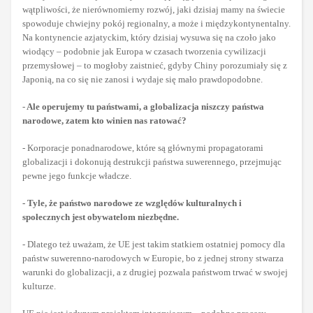
wątpliwości, że nierównomierny rozwój, jaki dzisiaj mamy na świecie
spowoduje chwiejny pokój regionalny, a może i międzykontynentalny.
Na kontynencie azjatyckim, który dzisiaj wysuwa się na czoło jako
wiodący – podobnie jak Europa w czasach tworzenia cywilizacji
przemysłowej – to mogłoby zaistnieć, gdyby Chiny porozumiały się z
Japonią, na co się nie zanosi i wydaje się mało prawdopodobne.
-
Ale operujemy tu państwami, a globalizacja niszczy państwa
narodowe, zatem kto winien nas ratować?
- Korporacje ponadnarodowe, które są głównymi propagatorami
globalizacji i dokonują destrukcji państwa suwerennego, przejmując
pewne jego funkcje władcze.
- Tyle, że państwo narodowe ze względów kulturalnych i
społecznych jest obywatelom niezbędne.
- Dlatego też uważam, że UE jest takim statkiem ostatniej pomocy dla
państw suwerenno-narodowych w Europie, bo z jednej strony stwarza
warunki do globalizacji, a z drugiej pozwala państwom trwać w swojej
kulturze.