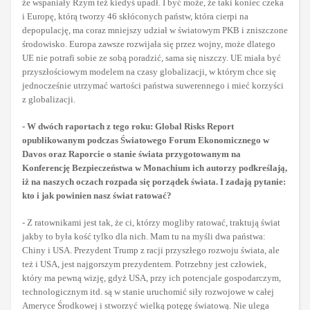
że wspaniały Rzym też kiedyś upadł. I być może, że taki koniec czeka
i Europę, którą tworzy 46 skłóconych państw, która cierpi na
depopulację, ma coraz mniejszy udział w światowym PKB i zniszczone
środowisko. Europa zawsze rozwijała się przez wojny, może dlatego
UE nie potrafi sobie ze sobą poradzić, sama się niszczy. UE miała być
przyszłościowym modelem na czasy globalizacji, w którym chce się
jednocześnie utrzymać wartości państwa suwerennego i mieć korzyści
z globalizacji.
- W dwóch raportach z tego roku: Global Risks Report
opublikowanym podczas Światowego Forum Ekonomicznego w
Davos oraz Raporcie o stanie świata przygotowanym na
Konferencję Bezpieczeństwa w Monachium ich autorzy podkreślają,
iż na naszych oczach rozpada się porządek świata. I zadają pytanie:
kto i jak powinien nasz świat ratować?
- Z ratownikami jest tak, że ci, którzy mogliby ratować, traktują świat
jakby to była kość tylko dla nich. Mam tu na myśli dwa państwa:
Chiny i USA. Prezydent Trump z racji przyszłego rozwoju świata, ale
też i USA, jest najgorszym prezydentem. Potrzebny jest człowiek,
który ma pewną wizję, gdyż USA, przy ich potencjale gospodarczym,
technologicznym itd. są w stanie uruchomić siły rozwojowe w całej
Ameryce Środkowej i stworzyć wielką potęgę światową. Nie ulega