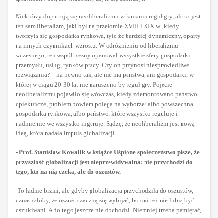
Niektórzy dopatrują się neoliberalizmu w łamaniu reguł gry, ale to jest
ten sam liberalizm, jaki był na przełomie XVIII i XIX w., kiedy
tworzyła się gospodarka rynkowa, tyle że bardziej dynamiczny, oparty
na innych czynnikach wzrostu. W odróżnieniu od liberalizmu
wczesnego, ten współczesny opanował wszystkie sfery gospodarki:
przemysłu, usług, rynków pracy. Czy on przynosi niesprawiedliwe
rozwiązania? – na pewno tak, ale nie ma państwa, ani gospodarki, w
której w ciągu 20-30 lat nie naruszono by reguł gry. Pojęcie
neoliberalizmu pojawiło się wówczas, kiedy zdemontowano państwo
opiekuńcze, problem bowiem polega na wyborze: albo powszechna
gospodarka rynkowa, albo państwo, które wszystko reguluje i
nadmiernie we wszystko ingeruje. Sądzę, że neoliberalizm jest nową
ideą, która nadała impuls globalizacji.
- Prof. Stanisław Kowalik w książce Uśpione społeczeństwo pisze, że
przyszłość globalizacji jest nieprzewidywalna: nie przychodzi do
tego, kto na nią czeka, ale do oszustów.
-To ładnie brzmi, ale gdyby globalizacja przychodziła do oszustów,
oznaczałoby, że oszuści zaczną się wybijać, bo oni też nie lubią być
oszukiwani. A do tego jeszcze nie dochodzi. Niemniej trzeba pamiętać,