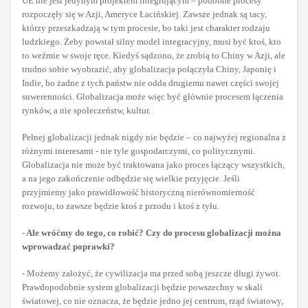
UE nie jest jedynym projektem integrującym – podobne procesy
rozpoczęły się w Azji, Ameryce Łacińskiej. Zawsze jednak są tacy,
którzy przeszkadzają w tym procesie, bo taki jest charakter rodzaju
ludzkiego. Żeby powstał silny model integracyjny, musi być ktoś, kto
to weźmie w swoje ręce. Kiedyś sądzono, że zrobią to Chiny w Azji, ale
trudno sobie wyobrazić, aby globalizacja połączyła Chiny, Japonię i
Indie, bo żadne z tych państw nie odda drugiemu nawet części swojej
suwerenności. Globalizacja może więc być głównie procesem łączenia
rynków, a nie społeczeństw, kultur.
Pełnej globalizacji jednak nigdy nie będzie – co najwyżej regionalna z
różnymi interesami - nie tyle gospodarczymi, co politycznymi.
Globalizacja nie może być traktowana jako proces łączący wszystkich,
a na jego zakończenie odbędzie się wielkie przyjęcie. Jeśli
przyjmiemy jako prawidłowość historyczną nierównomierność
rozwoju, to zawsze będzie ktoś z przodu i ktoś z tyłu.
-
Ale wróćmy do tego, co robić? Czy do procesu globalizacji można
wprowadzać poprawki?
- Możemy założyć, że cywilizacja ma przed sobą jeszcze długi żywot.
Prawdopodobnie system globalizacji będzie powszechny w skali
światowej, co nie oznacza, że będzie jedno jej centrum, rząd światowy,