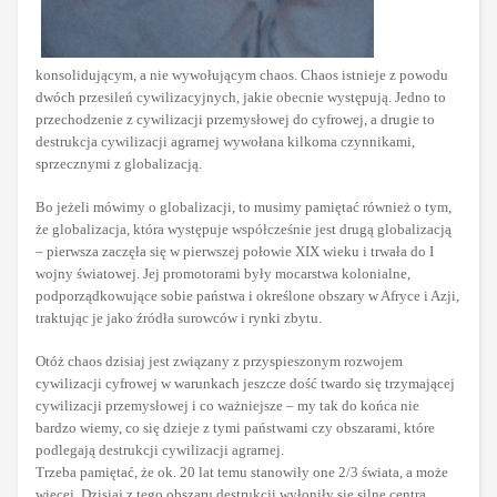
konsolidującym, a nie wywołującym chaos. Chaos istnieje z powodu
dwóch przesileń cywilizacyjnych, jakie obecnie występują. Jedno to
przechodzenie z cywilizacji przemysłowej do cyfrowej, a drugie to
destrukcja cywilizacji agrarnej wywołana kilkoma czynnikami,
sprzecznymi z globalizacją.
Bo jeżeli mówimy o globalizacji, to musimy pamiętać również o tym,
że globalizacja, która występuje współcześnie jest drugą globalizacją
– pierwsza zaczęła się w pierwszej połowie XIX wieku i trwała do I
wojny światowej. Jej promotorami były mocarstwa kolonialne,
podporządkowujące sobie państwa i określone obszary w Afryce i Azji,
traktując je jako źródła surowców i rynki zbytu.
Otóż chaos dzisiaj jest związany z przyspieszonym rozwojem
cywilizacji cyfrowej w warunkach jeszcze dość twardo się trzymającej
cywilizacji przemysłowej i co ważniejsze – my tak do końca nie
bardzo wiemy, co się dzieje z tymi państwami czy obszarami, które
podlegają destrukcji cywilizacji agrarnej.
Trzeba pamiętać, że ok. 20 lat temu stanowiły one 2/3 świata, a może
więcej. Dzisiaj z tego obszaru destrukcji wyłoniły się silne centra,