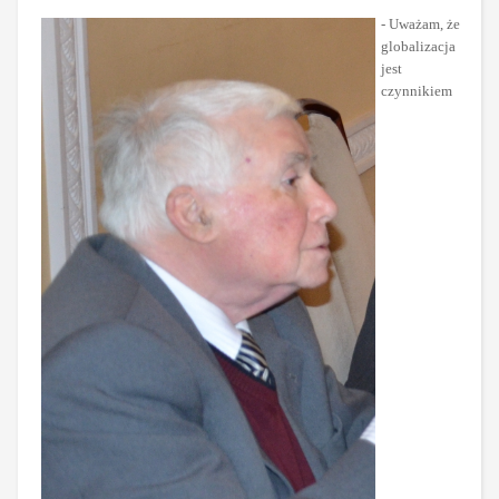
- Uważam, że
globalizacja
jest
czynnikiem