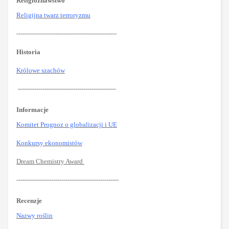
Religioznawstwo
Religijna twarz terroryzmu
-------------------------------------------------
Historia
Królowe szachów
------------------------------------------------
Informacje
Komitet Prognoz o globalizacji i UE
Konkursy ekonomistów
Dream Chemistry Award
--------------------------------------------------
Recenzje
Nazwy roślin