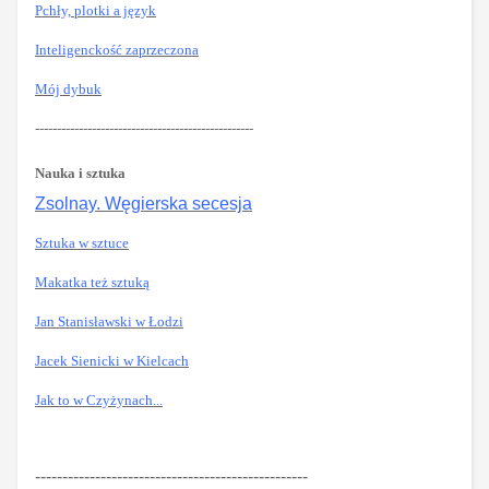
Pchły, plotki a język
Inteligenckość zaprzeczona
Mój dybuk
--------------------------------------------------
Nauka i sztuka
Zsolnay. Węgierska secesja
Sztuka w sztuce
Makatka też sztuką
Jan Stanisławski w Łodzi
Jacek Sienicki w Kielcach
Jak to w Czyżynach...
--------------------------------------------------