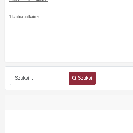
Tkanina unikatowa
-------------------------------------------------------------------
Szukaj
Szukaj