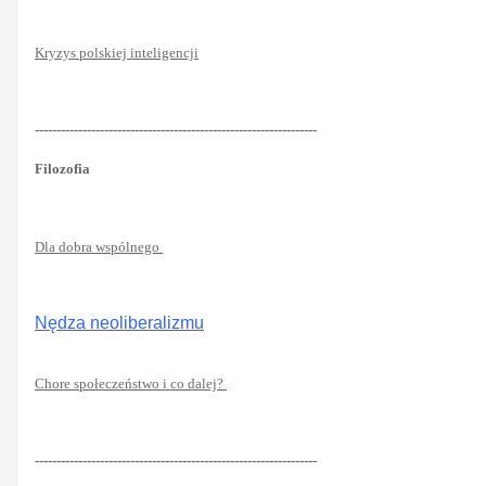
Kryzys polskiej inteligencji
-----------------------------------------------------------------
Filozofia
Dla dobra wspólnego
Nędza neoliberalizmu
Chore społeczeństwo i co dalej?
-----------------------------------------------------------------