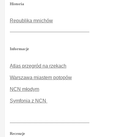
Historia
Republika mnichów
-----------------------------------------------------------------
Informacje
Atlas przegród na rzekach
Warszawa miastem potopów
NCN młodym
Symfonia z NCN
-----------------------------------------------------------------
Recenzje