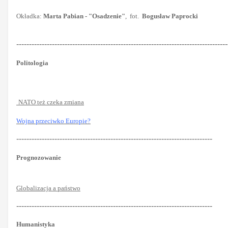
Okładka:
Marta Pabian - "Osadzenie"
, fot.
Bogusław Paprocki
-----------------------------------------------------------------------------------
Politologia
NATO też czeka zmiana
Wojna przeciwko Europie?
-----------------------------------------------------------------------------
Prognozowanie
Globalizacja a państwo
-----------------------------------------------------------------------------
Humanistyka