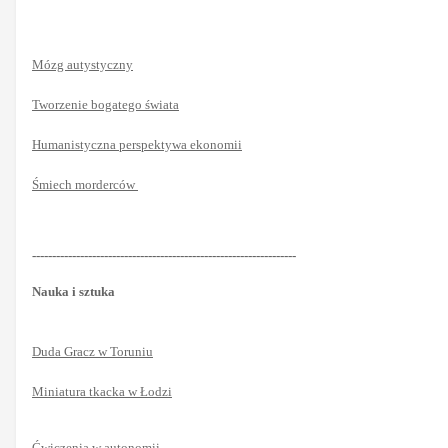
Mózg autystyczny
Tworzenie bogatego świata
Humanistyczna perspektywa ekonomii
Śmiech morderców
------------------------------------------------------------------
Nauka i sztuka
Duda Gracz w Toruniu
Miniatura tkacka w Łodzi
Ćwiczenia w autonomii