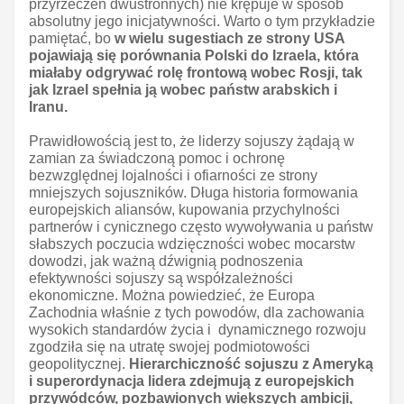
przyrzeczeń dwustronnych) nie krępuje w sposób
absolutny jego inicjatywności. Warto o tym przykładzie
pamiętać, bo
w wielu sugestiach ze strony USA
pojawiają się porównania Polski do Izraela, która
miałaby odgrywać rolę frontową wobec Rosji, tak
jak Izrael spełnia ją wobec państw arabskich i
Iranu.
Prawidłowością jest to, że liderzy sojuszy żądają w
zamian za świadczoną pomoc i ochronę
bezwzględnej lojalności i ofiarności ze strony
mniejszych sojuszników. Długa historia formowania
europejskich aliansów, kupowania przychylności
partnerów i cynicznego często wywoływania u państw
słabszych poczucia wdzięczności wobec mocarstw
dowodzi, jak ważną dźwignią podnoszenia
efektywności sojuszy są współzależności
ekonomiczne. Można powiedzieć, że Europa
Zachodnia właśnie z tych powodów, dla zachowania
wysokich standardów życia i dynamicznego rozwoju
zgodziła się na utratę swojej podmiotowości
geopolitycznej.
Hierarchiczność sojuszu z Ameryką
i superordynacja lidera zdejmują z europejskich
przywódców, pozbawionych większych ambicji,