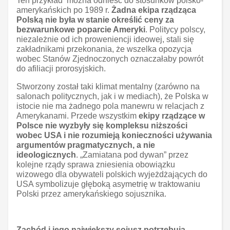
Ten przykład można odnieść do stosunków polsko-
amerykańskich po 1989 r.
Żadna ekipa rządząca
Polską nie była w stanie określić ceny za
bezwarunkowe poparcie Ameryki
. Politycy polscy,
niezależnie od ich proweniencji ideowej, stali się
zakładnikami przekonania, że wszelka opozycja
wobec Stanów Zjednoczonych oznaczałaby powrót
do afiliacji prorosyjskich.
Stworzony został taki klimat mentalny (zarówno na
salonach politycznych, jak i w mediach), że Polska w
istocie nie ma żadnego pola manewru w relacjach z
Amerykanami. Przede wszystkim
ekipy rządzące w
Polsce nie wyzbyły się kompleksu niższości
wobec USA i nie rozumieją konieczności używania
argumentów pragmatycznych, a nie
ideologicznych
. „Zamiatana pod dywan” przez
kolejne rządy sprawa zniesienia obowiązku
wizowego dla obywateli polskich wyjeżdżających do
USA symbolizuje głęboką asymetrię w traktowaniu
Polski przez amerykańskiego sojusznika.
Zachód i jego największy sojusz potrzebują