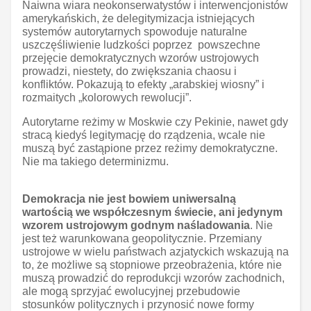
Naiwna wiara neokonserwatystów i interwencjonistów
amerykańskich, że delegitymizacja istniejących
systemów autorytarnych spowoduje naturalne
uszczęśliwienie ludzkości poprzez powszechne
przejęcie demokratycznych wzorów ustrojowych
prowadzi, niestety, do zwiększania chaosu i
konfliktów. Pokazują to efekty „arabskiej wiosny” i
rozmaitych „kolorowych rewolucji”.
Autorytarne reżimy w Moskwie czy Pekinie, nawet gdy
stracą kiedyś legitymację do rządzenia, wcale nie
muszą być zastąpione przez reżimy demokratyczne.
Nie ma takiego determinizmu.
Demokracja nie jest bowiem uniwersalną
wartością we współczesnym świecie, ani jedynym
wzorem ustrojowym godnym naśladowania
. Nie
jest też warunkowana geopolitycznie. Przemiany
ustrojowe w wielu państwach azjatyckich wskazują na
to, że możliwe są stopniowe przeobrażenia, które nie
muszą prowadzić do reprodukcji wzorów zachodnich,
ale mogą sprzyjać ewolucyjnej przebudowie
stosunków politycznych i przynosić nowe formy