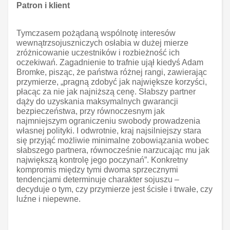
Patron i klient
Tymczasem pożądaną wspólnotę interesów
wewnątrzsojuszniczych osłabia w dużej mierze
zróżnicowanie uczestników i rozbieżność ich
oczekiwań. Zagadnienie to trafnie ujął kiedyś Adam
Bromke, pisząc, że państwa różnej rangi, zawierając
przymierze, „pragną zdobyć jak największe korzyści,
płacąc za nie jak najniższą cenę. Słabszy partner
dąży do uzyskania maksymalnych gwarancji
bezpieczeństwa, przy równoczesnym jak
najmniejszym ograniczeniu swobody prowadzenia
własnej polityki. I odwrotnie, kraj najsilniejszy stara
się przyjąć możliwie minimalne zobowiązania wobec
słabszego partnera, równocześnie narzucając mu jak
największą kontrolę jego poczynań”. Konkretny
kompromis między tymi dwoma sprzecznymi
tendencjami determinuje charakter sojuszu –
decyduje o tym, czy przymierze jest ścisłe i trwałe, czy
luźne i niepewne.