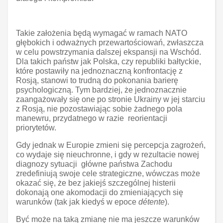
Takie założenia będą wymagać w ramach NATO
głębokich i odważnych przewartościowań, zwłaszcza
w celu powstrzymania dalszej ekspansji na Wschód.
Dla takich państw jak Polska, czy republiki bałtyckie,
które postawiły na jednoznaczną konfrontację z
Rosją, stanowi to trudną do pokonania barierę
psychologiczną. Tym bardziej, że jednoznacznie
zaangażowały się one po stronie Ukrainy w jej starciu
z Rosją, nie pozostawiając sobie żadnego pola
manewru, przydatnego w razie reorientacji
priorytetów.
Gdy jednak w Europie zmieni się percepcja zagrożeń,
co wydaje się nieuchronne, i gdy w rezultacie nowej
diagnozy sytuacji główne państwa Zachodu
zredefiniują swoje cele strategiczne, wówczas może
okazać się, że bez jakiejś szczególnej histerii
dokonają one akomodacji do zmieniających się
warunków (tak jak kiedyś w epoce
détente
).
Być może na taką zmianę nie ma jeszcze warunków