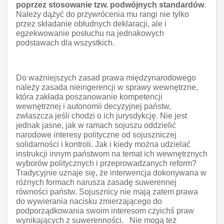
poprzez stosowanie tzw. podwójnych standardów
.
Należy dążyć do przywrócenia mu rangi nie tylko
przez składanie obłudnych deklaracji, ale i
egzekwowanie posłuchu na jednakowych
podstawach dla wszystkich.
Do ważniejszych zasad prawa międzynarodowego
należy zasada nieingerencji w sprawy wewnętrzne,
która zakłada poszanowanie kompetencji
wewnętrznej i autonomii decyzyjnej państw,
zwłaszcza jeśli chodzi o ich jurysdykcję. Nie jest
jednak jasne, jak w ramach sojuszu oddzielić
narodowe interesy polityczne od sojuszniczej
solidarności i kontroli. Jak i kiedy można udzielać
instrukcji innym państwom na temat ich wewnętrznych
wyborów politycznych i przeprowadzanych reform?
Tradycyjnie uznaje się, że interwencja dokonywana w
różnych formach narusza zasadę suwerennej
równości państw. Sojusznicy nie mają zatem prawa
do wywierania nacisku zmierzającego do
podporządkowania swoim interesom czyichś praw
wynikających z suwerenności. Nie mogą też