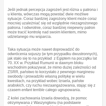
Jeśli jednak percepcja zagrożeń jest różna u patrona i
u klienta, wówczas mogą powstać dwie możliwe
sytuacje. Coraz bardziej zagrożony klient może coraz
mocniej uzależniać się od względnie niezagrożonego
patrona. I odwrotnie, coraz bardziej niepewny patron
może tracić kontrolę nad swoim klientem, mimo
udzielanego mu wsparcia.
Taka sytuacja może nawet doprowadzić do
odwrócenia sojuszy (w tym przypadku dwustronnych),
jak stało się to na przykład z Egiptem na początku lat
70. XX w. Przykład Rumunii w dawnym bloku
wschodnim pokazywał, że mimo dużej zależności od
ZSRR, państwo to korzystało z pewnego marginesu
swobody i prowadziło własną politykę w wielu
kwestiach, na przykład wobec Izraela, państw
arabskich, czy ruchu niezaangażowania, stając się z
czasem
enfant terrible
całego ugrupowania.
Z kolei zachowania Izraela dowodzą, że pomoc
otrzymywana z Waszyngtonu (na podstawie