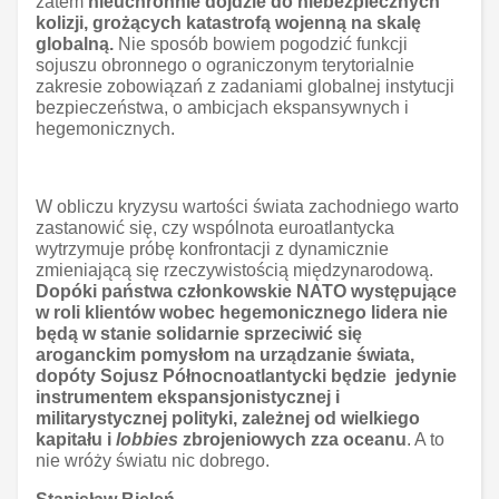
zatem
nieuchronnie dojdzie do niebezpiecznych
kolizji, grożących katastrofą wojenną na skalę
globalną.
Nie sposób bowiem pogodzić funkcji
sojuszu obronnego o ograniczonym terytorialnie
zakresie zobowiązań z zadaniami globalnej instytucji
bezpieczeństwa, o ambicjach ekspansywnych i
hegemonicznych.
W obliczu kryzysu wartości świata zachodniego warto
zastanowić się, czy wspólnota euroatlantycka
wytrzymuje próbę konfrontacji z dynamicznie
zmieniającą się rzeczywistością międzynarodową.
Dopóki państwa członkowskie NATO występujące
w roli klientów wobec hegemonicznego lidera nie
będą w stanie solidarnie sprzeciwić się
aroganckim pomysłom na urządzanie świata,
dopóty Sojusz Północnoatlantycki będzie jedynie
instrumentem ekspansjonistycznej i
militarystycznej polityki, zależnej od wielkiego
kapitału i
lobbies
zbrojeniowych zza oceanu
. A to
nie wróży światu nic dobrego.