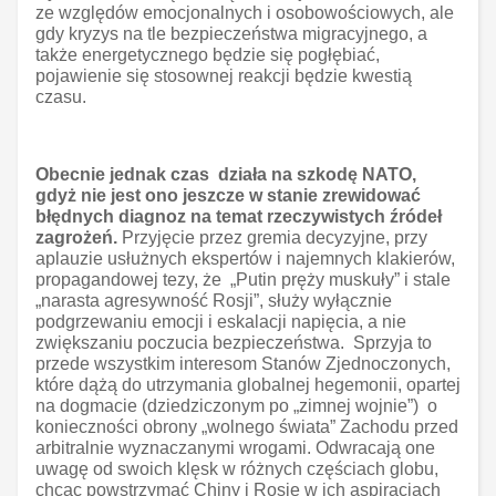
ze względów emocjonalnych i osobowościowych, ale
gdy kryzys na tle bezpieczeństwa migracyjnego, a
także energetycznego będzie się pogłębiać,
pojawienie się stosownej reakcji będzie kwestią
czasu.
Obecnie jednak czas działa na szkodę NATO,
gdyż nie jest ono jeszcze w stanie zrewidować
błędnych diagnoz na temat rzeczywistych źródeł
zagrożeń.
Przyjęcie przez gremia decyzyjne, przy
aplauzie usłużnych ekspertów i najemnych klakierów,
propagandowej tezy, że „Putin pręży muskuły” i stale
„narasta agresywność Rosji”, służy wyłącznie
podgrzewaniu emocji i eskalacji napięcia, a nie
zwiększaniu poczucia bezpieczeństwa. Sprzyja to
przede wszystkim interesom Stanów Zjednoczonych,
które dążą do utrzymania globalnej hegemonii, opartej
na dogmacie (dziedziczonym po „zimnej wojnie”) o
konieczności obrony „wolnego świata” Zachodu przed
arbitralnie wyznaczanymi wrogami. Odwracają one
uwagę od swoich klęsk w różnych częściach globu,
chcąc powstrzymać Chiny i Rosję w ich aspiracjach