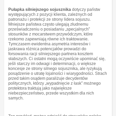
Pułapka silniejszego sojusznika
dotyczy państw
występujących z pozycji klienta, zależnych od
patronażu i protekcji ze strony lidera sojuszu.
Mniejsze państwa często ulegają złudnemu
przeświadczeniu o posiadaniu „specjalnych”
stosunków z mocarstwem przywódczym, które
rzekomo zapewniają równe ich traktowanie.
Tymczasem ewidentna asymetria interesów i
jaskrawa różnica potencjałów prowadzi do
forsowania racji silniejszego partnera kosztem
słabszych. Ci ostatni mogą oczywiście upominać się,
jeśli starczy im odwagi i determinacji, o większe
koncesje ze strony silnego sojusznika, ale ryzykują
posądzenie o utratę lojalności i wiarygodności. Strach
przed takim osądem paraliżuje decydentów
politycznych, którzy „wypadnięcie z łask” możnego
protektora traktują jako największe
niebezpieczeństwo, przede wszystkim dla nich
samych.