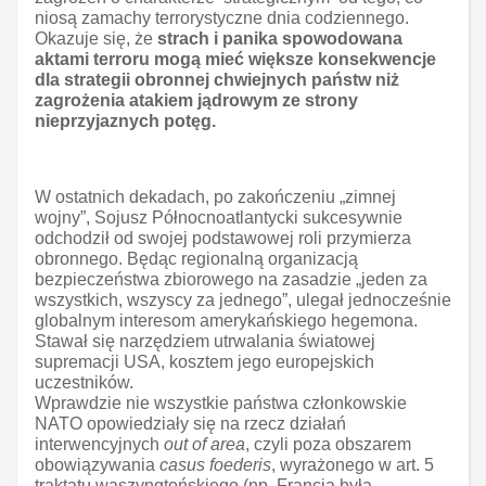
niosą zamachy terrorystyczne dnia codziennego.
Okazuje się, że
strach i panika spowodowana
aktami terroru mogą mieć większe konsekwencje
dla strategii obronnej chwiejnych państw niż
zagrożenia atakiem jądrowym ze strony
nieprzyjaznych potęg.
W ostatnich dekadach, po zakończeniu „zimnej
wojny”, Sojusz Północnoatlantycki sukcesywnie
odchodził od swojej podstawowej roli przymierza
obronnego. Będąc regionalną organizacją
bezpieczeństwa zbiorowego na zasadzie „jeden za
wszystkich, wszyscy za jednego”, ulegał jednocześnie
globalnym interesom amerykańskiego hegemona.
Stawał się narzędziem utrwalania światowej
supremacji USA, kosztem jego europejskich
uczestników.
Wprawdzie nie wszystkie państwa członkowskie
NATO opowiedziały się na rzecz działań
interwencyjnych
out of area
, czyli poza obszarem
obowiązywania
casus foederis
, wyrażonego w art. 5
traktatu waszyngtońskiego (np. Francja była