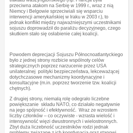
przeciwna atakom na Serbię w 1999 r., wraz z nią
Niemcy i Belgowie sprzeciwiali się wsparciu
interwencji amerykańskiej w Iraku w 2003 r.), to
jednak konflikt między najważniejszymi uczestnikami
sojuszu doprowadził do paraliżu decyzyjnego, czego
skutkiem stało się osłabienie całej koalicji.
Powodem deprecjacji Sojuszu Północnoatlantyckiego
było z jednej strony rozbicie wspólnoty celów
strategicznych poprzez narzucenie przez USA
unilateralnej polityki bezpieczeństwa, lekceważącej
dotychczasowe mechanizmy koordynacyjne i
konsultacyjne (m.in. poprzez tworzenie tzw. koalicji
chętnych).
Z drugiej strony, niemałą rolę odegrało liczebne
powiększanie składu NATO, co działało negatywnie
na jego spójność i efektywność. Wraz ze wzrostem
liczby członków – co oczywiste - wzrasta wielość i
intensywność więzi dwustronnych i wielostronnych.
Zbyt duża liczebność uczestników rodzi jednak
problemy związane z ich koordynacją oraz stanowi