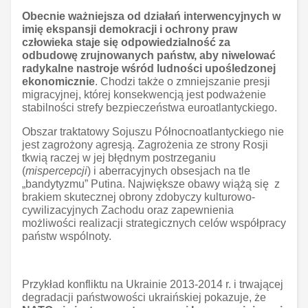
Obecnie ważniejsza od działań interwencyjnych w
imię ekspansji demokracji i ochrony praw
człowieka staje się odpowiedzialność za
odbudowę zrujnowanych państw, aby niwelować
radykalne nastroje wśród ludności upośledzonej
ekonomicznie
. Chodzi także o zmniejszanie presji
migracyjnej, której konsekwencją jest podważenie
stabilności strefy bezpieczeństwa euroatlantyckiego.
Obszar traktatowy Sojuszu Północnoatlantyckiego nie
jest zagrożony agresją. Zagrożenia ze strony Rosji
tkwią raczej w jej błędnym postrzeganiu
(
mispercepcji
) i aberracyjnych obsesjach na tle
„bandytyzmu” Putina. Największe obawy wiążą się z
brakiem skutecznej obrony zdobyczy kulturowo-
cywilizacyjnych Zachodu oraz zapewnienia
możliwości realizacji strategicznych celów współpracy
państw wspólnoty.
Przykład konfliktu na Ukrainie 2013-2014 r. i trwającej
degradacji państwowości ukraińskiej pokazuje, że