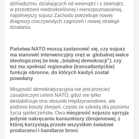
dżihadyzmu
, działających od wewnątrz i z zewnątrz,
w przestrzeni niedookreślonej i nierozpoznawalnej,
najsilniejszy sojusz Zachodu potrzebuje nowej
diagnozy rzeczywistych zagrożeń i nowej strategii
działania.
Państwa NATO muszą zastanowić się, czy sojusz
ma stanowić interwencyjny oręż w globalnej walce
ideologicznej (w imię „totalnej demokracji”), czy
też ma spełniać regionalne (transatlantyckie)
funkcje obronne, do których kiedyś został
powołany
.
Misyjność demokratyzacyjna nie jest przecież
zasadniczym celem NATO, gdyż nie tylko
destabilizuje ona stosunki międzynarodowe, ale
podnosi koszty zbrojeń, często ze szkodą dla poziomu
życia społeczeństw. Owa
misyjność sojuszu sprzyja
jedynie nakręcaniu koniunktury zbrojeniowej, z
której korzystają przede wszystkim światowi
producenci i handlarze broni
.