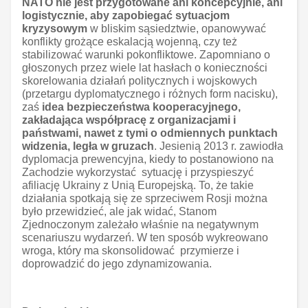
NATO nie jest przygotowane ani koncepcyjnie, ani
logistycznie, aby zapobiegać sytuacjom
kryzysowym
w bliskim sąsiedztwie, opanowywać
konflikty grożące eskalacją wojenną, czy też
stabilizować warunki pokonfliktowe. Zapomniano o
głoszonych przez wiele lat hasłach o konieczności
skorelowania działań politycznych i wojskowych
(przetargu dyplomatycznego i różnych form nacisku),
zaś
idea bezpieczeństwa kooperacyjnego,
zakładająca współpracę z organizacjami i
państwami, nawet z tymi o odmiennych punktach
widzenia, legła w gruzach
. Jesienią 2013 r. zawiodła
dyplomacja prewencyjna, kiedy to postanowiono na
Zachodzie wykorzystać sytuację i przyspieszyć
afiliację Ukrainy z Unią Europejską. To, że takie
działania spotkają się ze sprzeciwem Rosji można
było przewidzieć, ale jak widać, Stanom
Zjednoczonym zależało właśnie na negatywnym
scenariuszu wydarzeń. W ten sposób wykreowano
wroga, który ma skonsolidować przymierze i
doprowadzić do jego zdynamizowania.