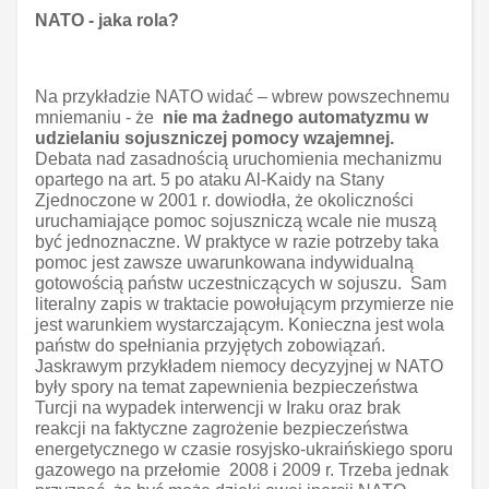
NATO - jaka rola?
Na przykładzie NATO widać – wbrew powszechnemu
mniemaniu - że
nie ma żadnego automatyzmu w
udzielaniu sojuszniczej pomocy wzajemnej.
Debata nad zasadnością uruchomienia mechanizmu
opartego na art. 5 po ataku Al-Kaidy na Stany
Zjednoczone w 2001 r. dowiodła, że okoliczności
uruchamiające pomoc sojuszniczą wcale nie muszą
być jednoznaczne. W praktyce w razie potrzeby taka
pomoc jest zawsze uwarunkowana indywidualną
gotowością państw uczestniczących w sojuszu. Sam
literalny zapis w traktacie powołującym przymierze nie
jest warunkiem wystarczającym. Konieczna jest wola
państw do spełniania przyjętych zobowiązań.
Jaskrawym przykładem niemocy decyzyjnej w NATO
były spory na temat zapewnienia bezpieczeństwa
Turcji na wypadek interwencji w Iraku oraz brak
reakcji na faktyczne zagrożenie bezpieczeństwa
energetycznego w czasie rosyjsko-ukraińskiego sporu
gazowego na przełomie 2008 i 2009 r. Trzeba jednak