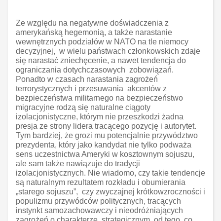
Ze względu na negatywne doświadczenia z
amerykańską hegemonią, a także narastanie
wewnętrznych podziałów w NATO na tle niemocy
decyzyjnej, w wielu państwach członkowskich zdaje
się narastać zniechęcenie, a nawet tendencja do
ograniczania dotychczasowych zobowiązań.
Ponadto w czasach narastania zagrożeń
terrorystycznych i przesuwania akcentów z
bezpieczeństwa militarnego na bezpieczeństwo
migracyjne rodzą się naturalne ciągoty
izolacjonistyczne, którym nie przeszkodzi żadna
presja ze strony lidera tracącego pozycję i autorytet.
Tym bardziej, że grozi mu potencjalnie przywództwo
prezydenta, który jako kandydat nie tylko podważa
sens uczestnictwa Ameryki w kosztownym sojuszu,
ale sam także nawiązuje do tradycji
izolacjonistycznych. Nie wiadomo, czy takie tendencje
są naturalnym rezultatem rozkładu i obumierania
„starego sojuszu”, czy zwyczajnej krótkowzroczności i
populizmu przywódców politycznych, tracących
instynkt samozachowawczy i nieodróżniających
zagrożeń o charakterze strategicznym od tego, co