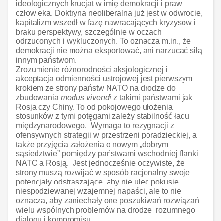
ideologicznych krucjat w imię demokracji i praw
człowieka. Doktryna neoliberalna już jest w odwrocie,
kapitalizm wszedł w fazę nawracających kryzysów i
braku perspektywy, szczególnie w oczach
odrzuconych i wykluczonych. To oznacza m.in., że
demokracji nie można eksportować, ani narzucać siłą
innym państwom.
Zrozumienie różnorodności aksjologicznej i
akceptacja odmienności ustrojowej jest pierwszym
krokiem ze strony państw NATO na drodze do
zbudowania
modus vivendi
z takimi państwami jak
Rosja czy Chiny. To od pokojowego ułożenia
stosunków z tymi potęgami zależy stabilność ładu
międzynarodowego. Wymaga to rezygnacji z
ofensywnych strategii w przestrzeni poradzieckiej, a
także przyjęcia założenia o nowym „dobrym
sąsiedztwie” pomiędzy państwami wschodniej flanki
NATO a Rosją. Jest jednocześnie oczywiste, że
strony muszą rozwijać w sposób racjonalny swoje
potencjały odstraszające, aby nie ulec pokusie
niespodziewanej wzajemnej napaści, ale to nie
oznacza, aby zaniechały one poszukiwań rozwiązań
wielu wspólnych problemów na drodze rozumnego
dialogu i kompromisu.