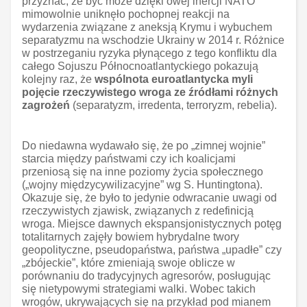
przyznać, że być może dzięki owej inercji NATO
mimowolnie uniknęło pochopnej reakcji na
wydarzenia związane z aneksją Krymu i wybuchem
separatyzmu na wschodzie Ukrainy w 2014 r. Różnice
w postrzeganiu ryzyka płynącego z tego konfliktu dla
całego Sojuszu Północnoatlantyckiego pokazują
kolejny raz, że
wspólnota euroatlantycka myli
pojęcie rzeczywistego wroga ze źródłami różnych
zagrożeń
(separatyzm, irredenta, terroryzm, rebelia).
Do niedawna wydawało się, że po „zimnej wojnie”
starcia między państwami czy ich koalicjami
przeniosą się na inne poziomy życia społecznego
(„wojny międzycywilizacyjne” wg S. Huntingtona).
Okazuje się, że było to jedynie odwracanie uwagi od
rzeczywistych zjawisk, związanych z redefinicją
wroga. Miejsce dawnych ekspansjonistycznych potęg
totalitarnych zajęły bowiem hybrydalne twory
geopolityczne, pseudopaństwa, państwa „upadłe” czy
„zbójeckie”, które zmieniają swoje oblicze w
porównaniu do tradycyjnych agresorów, posługując
się nietypowymi strategiami walki. Wobec takich
wrogów, ukrywających się na przykład pod mianem