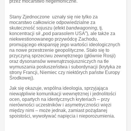
przez mocarstwo hegemoniczne.
Stany Zjednoczone uznały się nie tylko za
mocarstwo całkowicie odpowiedzialne za
skuteczność sojuszu (efekt
bandwagoning
, tj.
koncentracji sił „pod parasolem USA”), ale także za
niekwestionowanego przywódcę Zachodu,
promującego ekspansję jego wartości ideologicznych
na nowe przestrzenie geopolityczne. Stało się to
przyczyną sprzeciwu zewnętrznego (głównie Rosji)
oraz dysonansów wewnątrzsojuszniczych na tle
wymuszania posłuszeństwa i subordynacji (krytyka ze
strony Francji, Niemiec czy niektórych państw Europy
Środkowej).
Jak się okazuje, wspólna ideologia, sprzyjająca
niewątpliwie komunikacji wewnętrznej i jednolitości
ocen, opartych na identycznych kryteriach – przy
nierówności uczestników i asymetryczności więzi
między nimi – może jednak, zamiast pożądanej
spoistości, wywoływać napięcia i nieporozumienia.