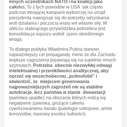
innych uczestnikach NATO i na koalicji jako
całości.
To z tych powodów w USA tak często
podczas trwającej kampanii wyborczej na urząd
prezydenta nawiązuje się do potrzeby odzyskania
woli działania i poczucia wiary we własne siły. W
obliczu słabnącego przywództwa potrzebna jest
konsolidacja sojuszu wokół jasno określonego
wroga.
To dlatego polityka Władimira Putina stanowi
najważniejszy cel propagandy, mimo że dla Zachodu
większe zagrożenia pojawiają się na zupełnie innych
azymutach.
Potrzeba obecnie niezwykłej odwagi
intelektualnej i przenikliwości analitycznej, aby
oprzeć się wszechobecnej „putinofobii” i
stwierdzić, że miejscem generowania
najpoważniejszych zagrożeń nie są stabilne
autokracje, lecz państwa w stanie dewastacji
(państwa upadłe), na obszarze których rodzą się
negatywne zjawiska, grożące całemu
cywilizowanemu światu (patologie ustrojowe, armie
terrorystów, masowy
exodus
ludności).