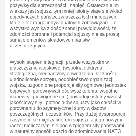
pożywkę dla sprzeczności i napięć. Ostatecznie im
większy jest sojusz, tym mniej istotny staje się wkład
pojedynczych państw, zwłaszcza tych mniejszych.
Maleje też ranga indywidualnych zobowiązań. To
wszystko wynika z dość znanej prawidłowości, że
zdolności obronne i potencjał sojuszy nie są prostą
sumą elementów składowych państw
uczestniczących.
Wysoki stopień integracji, przede wszystkim w
płaszczyźnie wojskowej (wspólna doktryna
strategiczna, mechanizmy dowodzenia, łączności,
ujednolicenie sprzętu, podobieństwo organizacji
wojska, uzgodnione proporcje siły ogniowej jednostek
bojowych, porównywalność wyszkolenia, wspólne
manewry, gry wojenne i in.) powoduje istotny wzrost
jakościowy siły i potencjałów sojuszy jako całości w
porównaniu do arytmetycznej sumy wkładów
poszczególnych uczestników. Przy dużej dysproporcji
i asymetrii sił między liderem sojuszu a jego nowymi,
raczej nieliczącymi się pod względem siły państwami,
w naturalny sposób doszło do zdominowania NATO