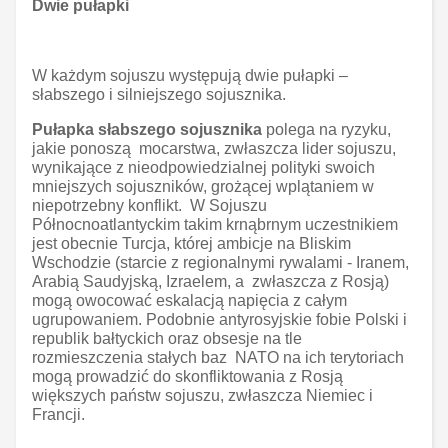
Dwie pułapki
W każdym sojuszu występują dwie pułapki –
słabszego i silniejszego sojusznika.
Pułapka słabszego sojusznika
polega na ryzyku,
jakie ponoszą mocarstwa, zwłaszcza lider sojuszu,
wynikające z nieodpowiedzialnej polityki swoich
mniejszych sojuszników, grożącej wplątaniem w
niepotrzebny konflikt. W Sojuszu
Północnoatlantyckim takim krnąbrnym uczestnikiem
jest obecnie Turcja, której ambicje na Bliskim
Wschodzie (starcie z regionalnymi rywalami - Iranem,
Arabią Saudyjską, Izraelem, a zwłaszcza z Rosją)
mogą owocować eskalacją napięcia z całym
ugrupowaniem. Podobnie antyrosyjskie fobie Polski i
republik bałtyckich oraz obsesje na tle
rozmieszczenia stałych baz NATO na ich terytoriach
mogą prowadzić do skonfliktowania z Rosją
większych państw sojuszu, zwłaszcza Niemiec i
Francji.