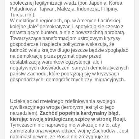
społecznej legitymizacji władz (por. Japonia, Korea
Południowa, Tajwan, Malezja, Indonezja, Filipiny,
Turcja i in.).
W niektórych regionach, np. w Ameryce Łacińskiej,
kolejne „fale” demokratyzacji spotykają się często z
narastającym buntem, a nie z powszechną aprobatą.
Towarzyszące transformacjom ustrojowym kryzysy
gospodarcze i napięcia polityczne wskazują, że
ludność wielu krajów długo jeszcze będzie spoglądać
na demokrację przez pryzmat obaw przed
destabilizacją warunków egzystencji, ale i
negatywnych doświadczeń samych demokratycznych
państw Zachodu, które pogrążają się w kryzysach
gospodarczych, demograficznych czy imigracyjnych.
Uciekając od rzetelnego zdefiniowania swojego
cywilizacyjnego wroga (terroryzm jest tylko jego
narzędziem),
Zachód popełnia kardynalny błąd,
kierując swoją strategiczną szpicę w stronę Rosji
.
Tymczasem nic naprawdę nie wskazuje na to, aby
zamierzała ona wypowiedzieć wojnę Zachodowi. Jest
natomiast pewne, że Rosja nie zrezygnuje ze