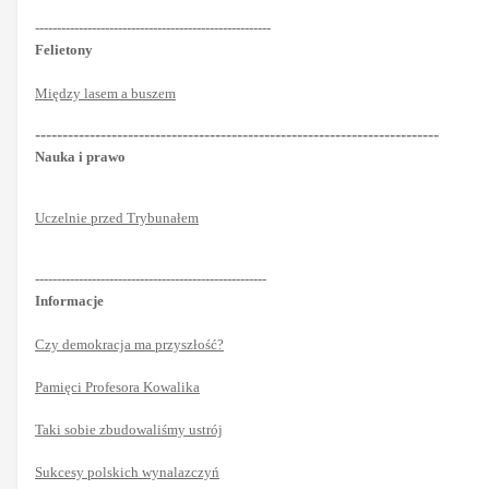
------------------------------------------------------
Felietony
Między lasem a buszem
--------------------------------------------------------------------------
Nauka i prawo
Uczelnie przed Trybunałem
-----------------------------------------------------
Informacje
Czy demokracja ma przyszłość?
Pamięci Profesora Kowalika
Taki sobie zbudowaliśmy ustrój
Sukcesy polskich wynalazczyń