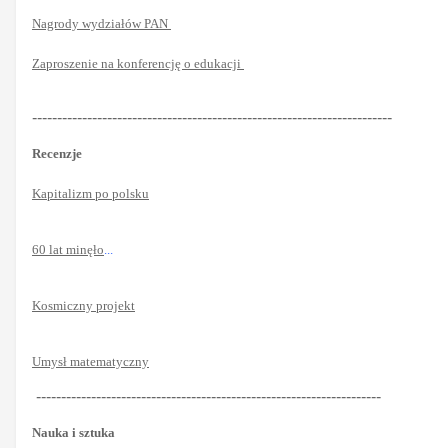
Nagrody wydziałów PAN
Zaproszenie na konferencję o edukacji
------------------------------------------------------------------------
Recenzje
Kapitalizm po polsku
60 lat minęło
...
Kosmiczny projekt
Umysł matematyczny
---------------------------------------------------------------------
Nauka i sztuka