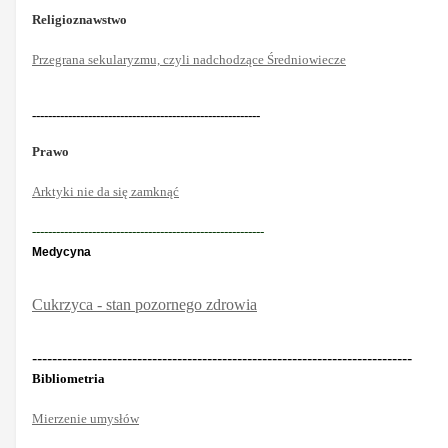
Religioznawstwo
Przegrana sekularyzmu, czyli nadchodzące Średniowiecze
---------------------------------------------------------
Prawo
Arktyki nie da się zamknąć
----------------------------------------------------------
Medycyna
Cukrzyca - stan pozornego zdrowia
----------------------------------------------------------------------------
Bibliometria
Mierzenie umysłów