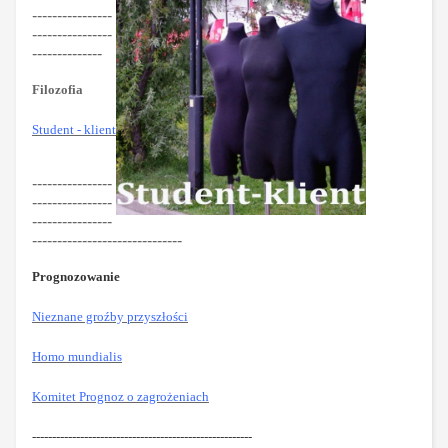
----------------
----------------
--------------
Filozofia
Student - klient
----------------
----------------
----------------
------------------------------
Prognozowanie
Nieznane groźby przyszłości
Homo mundialis
Komitet Prognoz o zagrożeniach
-------------------------------------------------------