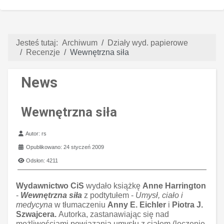
Jesteś tutaj:
Archiwum
Działy wyd. papierowe
Recenzje
Wewnętrzna siła
News
Wewnętrzna siła
Szczegóły
Autor:
rs
Opublikowano: 24 styczeń 2009
Odsłon: 4211
Wydawnictwo CiS
wydało książkę
Anne Harrington
-
Wewnętrzna siła
z podtytułem -
Umysł, ciało i
medycyna
w tłumaczeniu
Anny E. Eichler
i
Piotra J.
Szwajcera.
Autorka, zastanawiając się nad
możliwościami powiązania umysłu z ciałem (leczenie