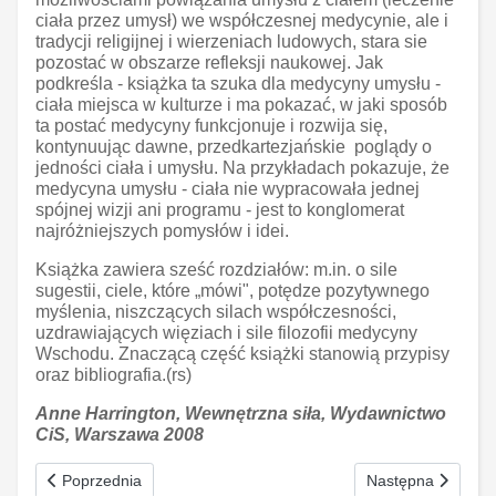
ciała przez umysł) we współczesnej medycynie, ale i
tradycji religijnej i wierzeniach ludowych, stara sie
pozostać w obszarze refleksji naukowej. Jak
podkreśla - książka ta szuka dla medycyny umysłu -
ciała miejsca w kulturze i ma pokazać, w jaki sposób
ta postać medycyny funkcjonuje i rozwija się,
kontynuując dawne, przedkartezjańskie
poglądy o
jedności ciała i umysłu. Na przykładach pokazuje, że
medycyna umysłu - ciała nie wypracowała jednej
spójnej wizji ani programu - jest to konglomerat
najróżniejszych pomysłów i idei.
Książka zawiera sześć rozdziałów: m.in. o sile
sugestii, ciele, które „mówi", potędze pozytywnego
myślenia, niszczących silach współczesności,
uzdrawiających więziach i sile filozofii medycyny
Wschodu. Znaczącą część książki stanowią przypisy
oraz bibliografia.(rs)
Anne Harrington, Wewnętrzna siła, Wydawnictwo
CiS, Warszawa 2008
oem
Poprzednia strona: Słownik polsko-rosyjski
Następna strona: W
Poprzednia
Następna
software