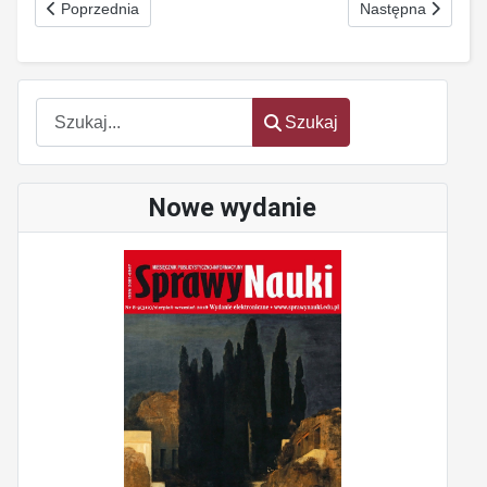
Poprzednia strona: Geochemia środowiska
Następna strona: 
Poprzednia
Następna
Szukaj
Szukaj
Nowe wydanie