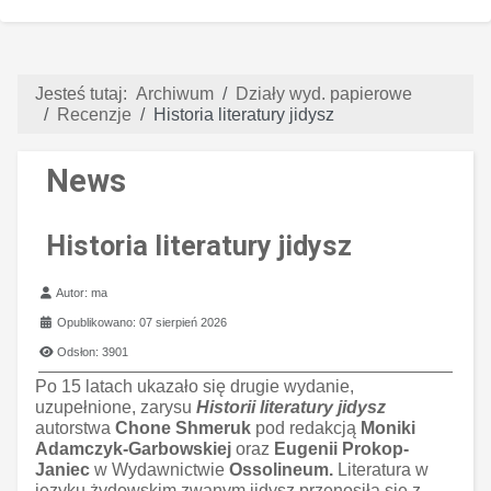
Jesteś tutaj:
Archiwum
Działy wyd. papierowe
Recenzje
Historia literatury jidysz
News
Historia literatury jidysz
Szczegóły
Autor:
ma
Opublikowano: 07 sierpień 2026
Odsłon: 3901
Po 15 latach ukazało się drugie wydanie,
uzupełnione, zarysu
Historii literatury jidysz
autorstwa
Chone Shmeruk
pod redakcją
Moniki
Adamczyk-Garbowskiej
oraz
Eugenii Prokop-
Janiec
w Wydawnictwie
Ossolineum.
Literatura w
języku żydowskim zwanym jidysz przenosiła się z