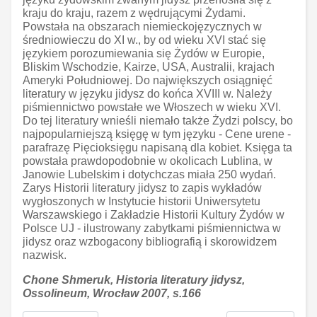
kraju do kraju, razem z wędrującymi Żydami.
Powstała na obszarach niemieckojęzycznych w
średniowieczu do XI w., by od wieku XVI stać się
językiem porozumiewania się Żydów w Europie,
Bliskim Wschodzie, Kairze, USA, Australii, krajach
Ameryki Południowej. Do największych osiągnięć
literatury w języku jidysz do końca XVIII w. Należy
piśmiennictwo powstałe we Włoszech w wieku XVI.
Do tej literatury wnieśli niemało także Żydzi polscy, bo
najpopularniejszą księgę w tym języku - Cene urene -
parafrazę Pięcioksięgu napisaną dla kobiet. Księga ta
powstała prawdopodobnie w okolicach Lublina, w
Janowie Lubelskim i dotychczas miała 250 wydań.
Zarys Historii literatury jidysz to zapis wykładów
wygłoszonych w Instytucie historii Uniwersytetu
Warszawskiego i Zakładzie Historii Kultury Żydów w
Polsce UJ - ilustrowany zabytkami piśmiennictwa w
jidysz oraz wzbogacony bibliografią i skorowidzem
nazwisk.
Chone Shmeruk,
Historia literatury jidysz,
Ossolineum, Wrocław 2007, s.166