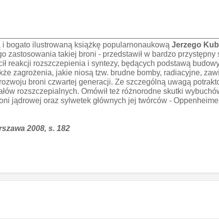
ą i bogato ilustrowaną książkę popularnonaukową
Jerzego Ku
 zastosowania takiej broni - przedstawił w bardzo przystępny 
 reakcji rozszczepienia i syntezy, będących podstawą budowy t
akże zagrożenia, jakie niosą tzw. brudne bomby, radiacyjne, z
rozwoju broni czwartej generacji. Ze szczególną uwagą potrakto
ałów rozszczepialnych. Omówił też różnorodne skutki wybuchów
ni jądrowej oraz sylwetek głównych jej twórców - Oppenheimer
szawa 2008, s. 182