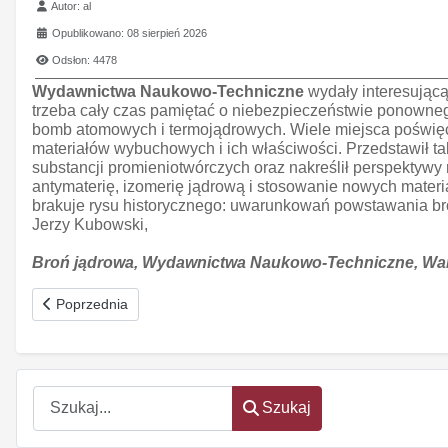
Szczegóły
Autor:
al
Opublikowano: 08 sierpień 2026
Odsłon: 4478
Wydawnictwa Naukowo-Techniczne
wydały interesując
trzeba cały czas pamiętać o niebezpieczeństwie ponownego
bomb atomowych i termojądrowych. Wiele miejsca poświęcił
materiałów wybuchowych i ich właściwości. Przedstawił t
substancji promieniotwórczych oraz nakreślił perspektywy 
antymaterię, izomerię jądrową i stosowanie nowych materi
brakuje rysu historycznego: uwarunkowań powstawania bro
Jerzy Kubowski,
Broń jądrowa, Wydawnictwa Naukowo-Techniczne, War
Poprzednia strona: Aleksander Wielki
Poprzednia
Szukaj
Szukaj