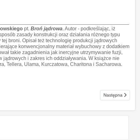
bowskiego
pt.
Broń jądrowa
. Autor - podkreślając, iż
sposób zasady konstrukcji oraz działania różnego typu
ej broni. Opisał też technologię produkcji jądrowych
awierające konwencjonalny materiał wybuchowy z dodatkiem
wał takie zagadnienia jak inercyjne utrzymywanie fuzji,
 jądrowych i zakres ich oddziaływania. W książce nie
a, Tellera, Ulama, Kurczatowa, Charitona i Sacharowa.
Następna strona:
Następna