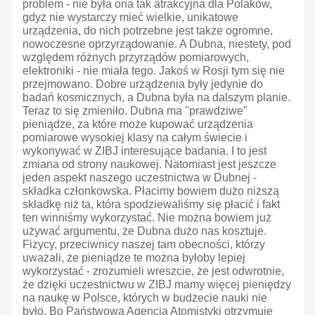
problem - nie była ona tak atrakcyjna dla Polaków,
gdyż nie wystarczy mieć wielkie, unikatowe
urządzenia, do nich potrzebne jest także ogromne,
nowoczesne oprzyrządowanie. A Dubna, niestety, pod
względem różnych przyrządów pomiarowych,
elektroniki - nie miała tego. Jakoś w Rosji tym się nie
przejmowano. Dobre urządzenia były jedynie do
badań kosmicznych, a Dubna była na dalszym planie.
Teraz to się zmieniło. Dubna ma "prawdziwe"
pieniądze, za które może kupować urządzenia
pomiarowe wysokiej klasy na całym świecie i
wykonywać w ZIBJ interesujące badania. I to jest
zmiana od strony naukowej. Natomiast jest jeszcze
jeden aspekt naszego uczestnictwa w Dubnej -
składka członkowska. Płacimy bowiem dużo niższą
składkę niż ta, która spodziewaliśmy się płacić i fakt
ten winniśmy wykorzystać. Nie można bowiem już
używać argumentu, że Dubna dużo nas kosztuje.
Fizycy, przeciwnicy naszej tam obecności, którzy
uważali, że pieniądze te można byłoby lepiej
wykorzystać - zrozumieli wreszcie, że jest odwrotnie,
że dzięki uczestnictwu w ZIBJ mamy więcej pieniędzy
na naukę w Polsce, których w budżecie nauki nie
było. Bo Państwowa Agencja Atomistyki otrzymuje