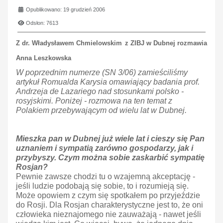
Opublikowano: 19 grudzień 2006
Odsłon: 7613
Z dr. Władysławem Chmielowskim
z ZIBJ w Dubnej rozmawia
Anna Leszkowska
W poprzednim numerze (SN 3/06) zamieściliśmy
artykuł Romualda Karysia omawiający badania prof.
Andrzeja de Lazariego nad stosunkami polsko -
rosyjskimi. Poniżej - rozmowa na ten temat z
Polakiem przebywającym od wielu lat w Dubnej.
Mieszka pan w Dubnej już wiele lat i cieszy się Pan
uznaniem i sympatią zarówno gospodarzy, jak i
przybyszy. Czym można sobie zaskarbić sympatię
Rosjan?
Pewnie zawsze chodzi tu o wzajemną akceptację -
jeśli ludzie podobają się sobie, to i rozumieją się.
Może opowiem z czym się spotkałem po przyjeździe
do Rosji. Dla Rosjan charakterystyczne jest to, że oni
człowieka nieznajomego nie zauważają - nawet jeśli