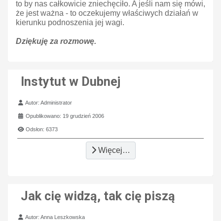
to by nas całkowicie zniechęciło. A jeśli nam się mówi,
że jest ważna - to oczekujemy właściwych działań w
kierunku podnoszenia jej wagi.
Dziękuję za rozmowę.
Instytut w Dubnej
Szczegóły
Autor:
Administrator
Opublikowano: 19 grudzień 2006
Odsłon: 6373
Więcej…
Jak cię widzą, tak cię piszą
Szczegóły
Autor:
Anna Leszkowska