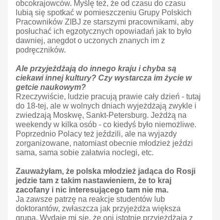
obcokrajowców. Myślę też, że od czasu do czasu
lubią się spotkać w pomieszczeniu Grupy Polskich
Pracowników ZIBJ ze starszymi pracownikami, aby
posłuchać ich egzotycznych opowiadań jak to było
dawniej, anegdot o uczonych znanych im z
podręczników.
Ale przyjeżdżają do innego kraju i chyba są
ciekawi innej kultury? Czy wystarcza im życie w
getcie naukowym?
Rzeczywiście, ludzie pracują prawie cały dzień - tutaj
do 18-tej, ale w wolnych dniach wyjeżdżają zwykle i
zwiedzają Moskwę, Sankt-Petersburg. Jeżdżą na
weekendy w kilka osób - co kiedyś było niemożliwe.
Poprzednio Polacy też jeździli, ale na wyjazdy
zorganizowane, natomiast obecnie młodzież jeździ
sama, sama sobie załatwia noclegi, etc.
Zauważyłam, że polska młodzież jadąca do Rosji
jedzie tam z takim nastawieniem, że to kraj
zacofany i nic interesującego tam nie ma.
Ja zawsze patrzę na reakcje studentów lub
doktorantów, zwłaszcza jak przyjeżdża większa
grupa. Wydaje mi się, że oni istotnie przyjeżdżają z