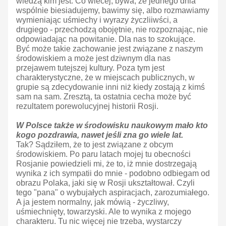
wiedzą kim jest. Co wiecej, bywa, że jednego dnia
wspólnie biesiadujemy, bawimy się, albo rozmawiamy
wymieniając uśmiechy i wyrazy życzliiwści, a
drugiego - przechodzą obojętnie, nie rozpoznając, nie
odpowiadając na powitanie. Dla nas to szokujące.
Być może takie zachowanie jest związane z naszym
środowiskiem a może jest dziwnym dla nas
przejawem tutejszej kultury. Poza tym jest
charakterystyczne, że w miejscach publicznych, w
grupie są zdecydowanie inni niż kiedy zostają z kimś
sam na sam. Zresztą, ta ostatnia cecha może być
rezultatem porewolucyjnej historii Rosji.
W Polsce także w środowisku naukowym mało kto
kogo pozdrawia, nawet jeśli zna go wiele lat.
Tak? Sądziłem, że to jest związane z obcym
środowiskiem. Po paru latach mojej tu obecności
Rosjanie powiedzieli mi, że to, iż mnie dostrzegają
wynika z ich sympatii do mnie - podobno odbiegam od
obrazu Polaka, jaki się w Rosji ukształtował. Czyli
tego "pana" o wybujałych aspiracjach, zarozumiałego.
A ja jestem normalny, jak mówią - życzliwy,
uśmiechnięty, towarzyski. Ale to wynika z mojego
charakteru. Tu nic więcej nie trzeba, wystarczy