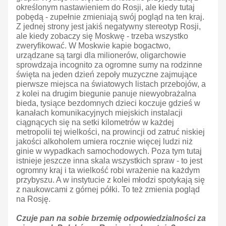
określonym nastawieniem do Rosji, ale kiedy tutaj
pobędą - zupełnie zmieniają swój pogląd na ten kraj.
Z jednej strony jest jakiś negatywny stereotyp Rosji,
ale kiedy zobaczy się Moskwę - trzeba wszystko
zweryfikować. W Moskwie kapie bogactwo,
urządzane są targi dla milionerów, oligarchowie
sprowdzaja incognito za ogromne sumy na rodzinne
święta na jeden dzień zepoły muzyczne zajmujące
pierwsze miejsca na światowych listach przebojów, a
z kolei na drugim biegunie panuje niewyobrażalna
bieda, tysiące bezdomnych dzieci koczuje gdzieś w
kanałach komunikacyjnych miejskich instalacji
ciągnących się na setki kilometrów w każdej
metropolii tej wielkości, na prowincji od zatruć niskiej
jakości alkoholem umiera rocznie więcej ludzi niż
ginie w wypadkach samochodowych. Poza tym tutaj
istnieje jeszcze inna skala wszystkich spraw - to jest
ogromny kraj i ta wielkość robi wrażenie na każdym
przybyszu. A w instytucie z kolei młodzi spotykają się
z naukowcami z górnej półki. To też zmienia pogląd
na Rosję.
Czuje pan na sobie brzemię odpowiedzialności za