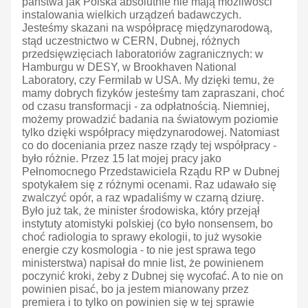
państwa jak Polska absolutnie nie mają możliwości
instalowania wielkich urządzeń badawczych.
Jesteśmy skazani na współpracę międzynarodową,
stąd uczestnictwo w CERN, Dubnej, różnych
przedsięwzięciach laboratoriów zagranicznych: w
Hamburgu w DESY, w Brookhaven National
Laboratory, czy Fermilab w USA. My dzięki temu, że
mamy dobrych fizyków jesteśmy tam zapraszani, choć
od czasu transformacji - za odpłatnością. Niemniej,
możemy prowadzić badania na światowym poziomie
tylko dzięki współpracy międzynarodowej. Natomiast
co do doceniania przez nasze rządy tej współpracy -
było różnie. Przez 15 lat mojej pracy jako
Pełnomocnego Przedstawiciela Rządu RP w Dubnej
spotykałem się z różnymi ocenami. Raz udawało się
zwalczyć opór, a raz wpadaliśmy w czarną dziurę.
Było już tak, że minister środowiska, który przejął
instytuty atomistyki polskiej (co było nonsensem, bo
choć radiologia to sprawy ekologii, to już wysokie
energie czy kosmologia - to nie jest sprawa tego
ministerstwa) napisał do mnie list, że powinienem
poczynić kroki, żeby z Dubnej się wycofać. A to nie on
powinien pisać, bo ja jestem mianowany przez
premiera i to tylko on powinien się w tej sprawie