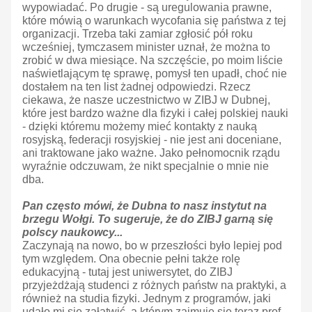
wypowiadać. Po drugie - są uregulowania prawne,
które mówią o warunkach wycofania się państwa z tej
organizacji. Trzeba taki zamiar zgłosić pół roku
wcześniej, tymczasem minister uznał, że można to
zrobić w dwa miesiące. Na szczęście, po moim liście
naświetlającym tę sprawę, pomysł ten upadł, choć nie
dostałem na ten list żadnej odpowiedzi. Rzecz
ciekawa, że nasze uczestnictwo w ZIBJ w Dubnej,
które jest bardzo ważne dla fizyki i całej polskiej nauki
- dzięki któremu możemy mieć kontakty z nauką
rosyjską, federacji rosyjskiej - nie jest ani doceniane,
ani traktowane jako ważne. Jako pełnomocnik rządu
wyraźnie odczuwam, że nikt specjalnie o mnie nie
dba.
Pan często mówi, że Dubna to nasz instytut na
brzegu Wołgi. To sugeruje, że do ZIBJ garną się
polscy naukowcy...
Zaczynają na nowo, bo w przeszłości było lepiej pod
tym względem. Ona obecnie pełni także rolę
edukacyjną - tutaj jest uniwersytet, do ZIBJ
przyjeżdżają studenci z różnych państw na praktyki, a
również na studia fizyki. Jednym z programów, jaki
udało mi się załatwić, a którym zajmuje się teraz prof.