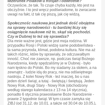
wizerunek Polaków u Rosjan i odwrotnie?
Oczywiście, że tak. To czuje chyba każdy, kto jest na
obczyźnie. I to jest wręcz podświadome, to zwracanie
uwagi na fakt, iż tak cię piszą, jak cię widzą.
Społecznośc naukowa jest jednak dość obojętna
na sprawy narodowości - tu bardziej liczy się
osiągnięcie naukowe niż to, skąd się pochodzi.
Czy w Dubnej to też się sprawdza?
Dla mnie ważne jest, gdzie jest moja rodzina. W
przypadku Rosji i Polski widzę same podobieństwa -
ta sama przyroda, klimat, podobna kultura. Nie ma aż
takich różnic, które by sprawiały, że odczuwałbym
inność. Choć nie zawsze, np. podczas świąt Bożego
Narodzenia, kiedy spędzaliśmy je w Dubnej - było
nam tęskno do Polski. Bo my siadamy za stołem, a na
zewnątrz - ludzie idą do pracy, nie ma odświętnego
nastroju. Z kolei Nowy Rok - też inaczej, bo u nas
jeden dzień świąt, a tutaj - świętują i świętują. Jeden
Nowy Rok, drugi Stary - Nowy Rok (obchodzony
według starego kalendarza z 13 na 14 stycznia),
ponadto 6 stycznia prawosławne Boże Narodzenie -
prawie 2 tygodnie świąt. W tym czasie zamyka się
ZIBJ (od 31.12. do 10.01. a także od 30.04 do 10.05.),