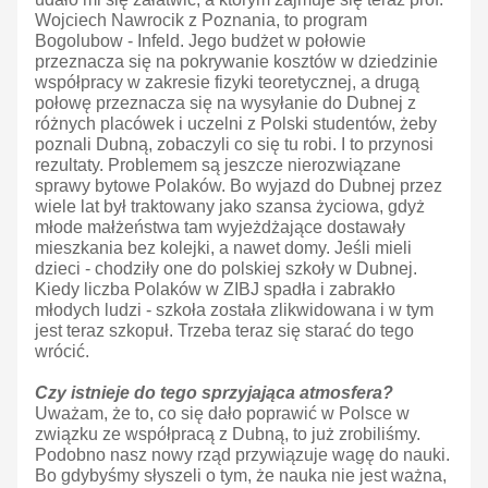
Wojciech Nawrocik z Poznania, to program
Bogolubow - Infeld. Jego budżet w połowie
przeznacza się na pokrywanie kosztów w dziedzinie
współpracy w zakresie fizyki teoretycznej, a drugą
połowę przeznacza się na wysyłanie do Dubnej z
różnych placówek i uczelni z Polski studentów, żeby
poznali Dubną, zobaczyli co się tu robi. I to przynosi
rezultaty. Problemem są jeszcze nierozwiązane
sprawy bytowe Polaków. Bo wyjazd do Dubnej przez
wiele lat był traktowany jako szansa życiowa, gdyż
młode małżeństwa tam wyjeżdżające dostawały
mieszkania bez kolejki, a nawet domy. Jeśli mieli
dzieci - chodziły one do polskiej szkoły w Dubnej.
Kiedy liczba Polaków w ZIBJ spadła i zabrakło
młodych ludzi - szkoła została zlikwidowana i w tym
jest teraz szkopuł. Trzeba teraz się starać do tego
wrócić.
Czy istnieje do tego sprzyjająca atmosfera?
Uważam, że to, co się dało poprawić w Polsce w
związku ze współpracą z Dubną, to już zrobiliśmy.
Podobno nasz nowy rząd przywiązuje wagę do nauki.
Bo gdybyśmy słyszeli o tym, że nauka nie jest ważna,