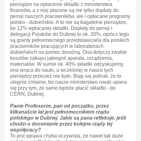
pieniądze na opłacenie składki z ministerstwa
finansów, a z niej płacone są nie tylko dopłaty do
pensji naszych pracowników, ale i opłacane programy
polsko - dubieńskie. A to nie są bagatelne pieniądze,
bo 12% wpłacanej składki. Dopłaty do pensji i
delegacji Polaków do Dubnej to ok. 20%, oprócz tego
są granty pełnomocnego przedstawiciela dla polskich
pracowników pracujących w laboratoriach
dubieńskich na pomoc doraźną. Ona dotyczy zwykle
kosztów zakupu jakiegoś aparatu, urządzenia,
materiałów. W sumie ok. 40% składki odzyskujemy,
ona wraca do nauki, a wcześniej w nauce tych
pieniędzy przecież nie było. Boję się jednak, że to
ulegnie zmianie, bo nasze ministerstwo nauki upiera
się przy tym, że samo będzie płacić składki - do
CERN, Dubnej.
Panie Profesorze, pan od początku, przez
kilkanaście lat jest pełnomocnikiem rządu
polskiego w Dubnej. Jakie są pana refleksje, jeśli
chodzi o docenianie przez kolejne rządy tej
współpracy?
To jest sprawa chyba oczywista, że nawet tak duże