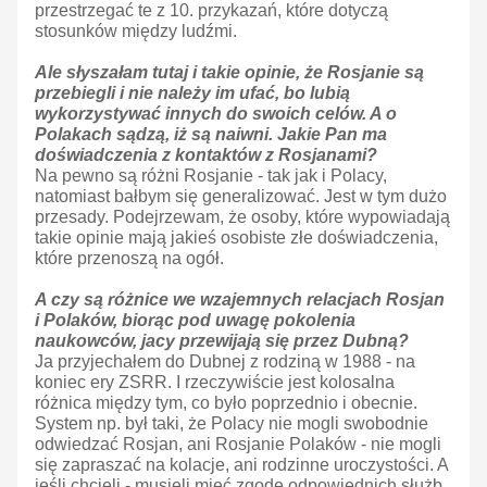
przestrzegać te z 10. przykazań, które dotyczą
stosunków między ludźmi.
Ale słyszałam tutaj i takie opinie, że Rosjanie są
przebiegli i nie należy im ufać, bo lubią
wykorzystywać innych do swoich celów. A o
Polakach sądzą, iż są naiwni. Jakie Pan ma
doświadczenia z kontaktów z Rosjanami?
Na pewno są różni Rosjanie - tak jak i Polacy,
natomiast bałbym się generalizować. Jest w tym dużo
przesady. Podejrzewam, że osoby, które wypowiadają
takie opinie mają jakieś osobiste złe doświadczenia,
które przenoszą na ogół.
A czy są różnice we wzajemnych relacjach Rosjan
i Polaków, biorąc pod uwagę pokolenia
naukowców, jacy przewijają się przez Dubną?
Ja przyjechałem do Dubnej z rodziną w 1988 - na
koniec ery ZSRR. I rzeczywiście jest kolosalna
różnica między tym, co było poprzednio i obecnie.
System np. był taki, że Polacy nie mogli swobodnie
odwiedzać Rosjan, ani Rosjanie Polaków - nie mogli
się zapraszać na kolacje, ani rodzinne uroczystości. A
jeśli chcieli - musieli mieć zgodę odpowiednich służb.