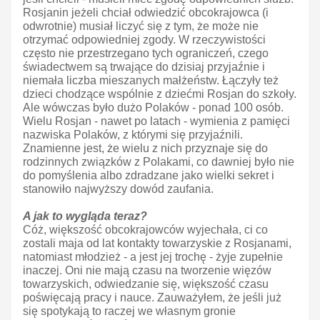
Rosjanin jeżeli chciał odwiedzić obcokrajowca (i
odwrotnie) musiał liczyć się z tym, że może nie
otrzymać odpowiedniej zgody. W rzeczywistości
często nie przestrzegano tych ograniczeń, czego
świadectwem są trwające do dzisiaj przyjaźnie i
niemała liczba mieszanych małżeństw. Łączyły też
dzieci chodzące wspólnie z dziećmi Rosjan do szkoły.
Ale wówczas było dużo Polaków - ponad 100 osób.
Wielu Rosjan - nawet po latach - wymienia z pamięci
nazwiska Polaków, z którymi się przyjaźnili.
Znamienne jest, że wielu z nich przyznaje się do
rodzinnych związków z Polakami, co dawniej było nie
do pomyślenia albo zdradzane jako wielki sekret i
stanowiło najwyższy dowód zaufania.
A jak to wygląda teraz?
Cóż, większość obcokrajowców wyjechała, ci co
zostali maja od lat kontakty towarzyskie z Rosjanami,
natomiast młodzież - a jest jej trochę - żyje zupełnie
inaczej. Oni nie mają czasu na tworzenie więzów
towarzyskich, odwiedzanie się, większość czasu
poświęcają pracy i nauce. Zauważyłem, że jeśli już
się spotykają to raczej we własnym gronie