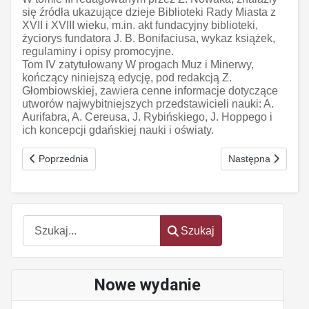
się źródła ukazujące dzieje Biblioteki Rady Miasta z
XVII i XVIII wieku, m.in. akt fundacyjny biblioteki,
życiorys fundatora J. B. Bonifaciusa, wykaz książek,
regulaminy i opisy promocyjne.
Tom IV zatytułowany W progach Muz i Minerwy,
kończący niniejszą edycję, pod redakcją Z.
Głombiowskiej, zawiera cenne informacje dotyczące
utworów najwybitniejszych przedstawicieli nauki: A.
Aurifabra, A. Cereusa, J. Rybińskiego, J. Hoppego i
ich koncepcji gdańskiej nauki i oświaty.
Poprzednia strona: Pierwszy Kongres Nauk Rolniczych "Nauka P
Następna strona: 
Poprzednia
Następna
Szukaj
Szukaj
Nowe wydanie