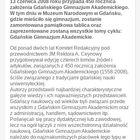
13 czerwca 2008 roku przypada 450 rocznica
założenia Gdańskiego Gimnazjum Akademickiego.
W tym dniu w Muzeum Narodowym w Gdańsku,
gdzie mieściło się gimnazjum, zostanie
zamontowana pamiątkowa tablica oraz
zaprezentowane zostaną wszystkie tomy cyklu:
Gdańskie Gimnazjum Akademickie
.
Od ponad dwóch lat Komitet Redakcyjny pod
przewodnictwem JM Rektora A. Ceynowy
przygotowywał edycję czterech tomów źródeł i
artykułów, związanych z 450 rocznicą założenia
Gdańskiego Gimnazjum Akademickiego (1558-2008),
ściśle związanego z tradycjami gdańskiej nauki
uniwersyteckiej.
Autorzy przedstawili najbardziej charakterystyczne
gałęzie wiedzy i ich najważniejszych przedstawicieli.
Gdańscy naukowcy od wieków byli związani przede
wszystkim z Gdańskim Gimnazjum Akademickim oraz
z administracją, handlem, sądownictwem itp.
Poświęcali się pracy dydaktycznej lub zawodowej,
lecz na ogół łączyli z nimi wszechstronną działalność
naukową. Gdańskie Gimnazjum Akademickie
należało do najznakomitszych placówek tego typu w