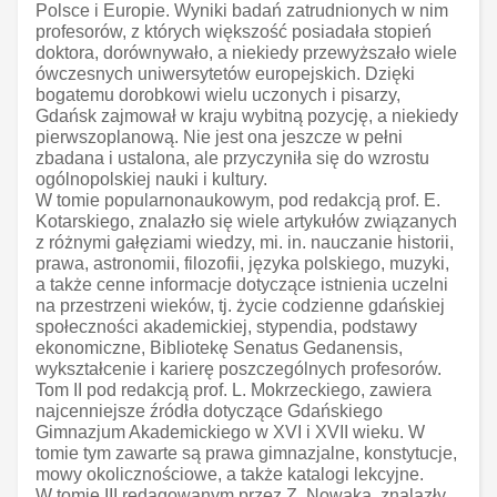
Polsce i Europie. Wyniki badań zatrudnionych w nim
profesorów, z których większość posiadała stopień
doktora, dorównywało, a niekiedy przewyższało wiele
ówczesnych uniwersytetów europejskich. Dzięki
bogatemu dorobkowi wielu uczonych i pisarzy,
Gdańsk zajmował w kraju wybitną pozycję, a niekiedy
pierwszoplanową. Nie jest ona jeszcze w pełni
zbadana i ustalona, ale przyczyniła się do wzrostu
ogólnopolskiej nauki i kultury.
W tomie popularnonaukowym, pod redakcją prof. E.
Kotarskiego, znalazło się wiele artykułów związanych
z różnymi gałęziami wiedzy, mi. in. nauczanie historii,
prawa, astronomii, filozofii, języka polskiego, muzyki,
a także cenne informacje dotyczące istnienia uczelni
na przestrzeni wieków, tj. życie codzienne gdańskiej
społeczności akademickiej, stypendia, podstawy
ekonomiczne, Bibliotekę Senatus Gedanensis,
wykształcenie i karierę poszczególnych profesorów.
Tom II pod redakcją prof. L. Mokrzeckiego, zawiera
najcenniejsze źródła dotyczące Gdańskiego
Gimnazjum Akademickiego w XVI i XVII wieku. W
tomie tym zawarte są prawa gimnazjalne, konstytucje,
mowy okolicznościowe, a także katalogi lekcyjne.
W tomie III redagowanym przez Z. Nowaka, znalazły