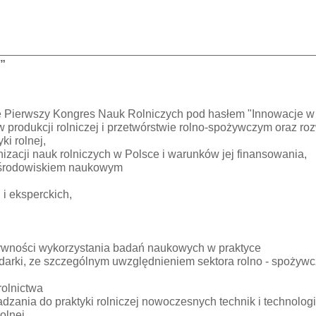
”
 Pierwszy Kongres Nauk Rolniczych pod hasłem "Innowacje w s
odukcji rolniczej i przetwórstwie rolno-spożywczym oraz roz
ki rolnej,
acji nauk rolniczych w Polsce i warunków jej finansowania,
y środowiskiem naukowym
i eksperckich,
tywności wykorzystania badań naukowych w praktyce
odarki, ze szczególnym uwzględnieniem sektora rolno - spożyw
olnictwa
zania do praktyki rolniczej nowoczesnych technik i technologi
olnej