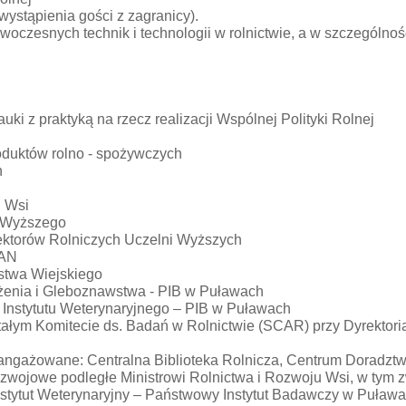
stąpienia gości z zagranicy).
czesnych technik i technologii w rolnictwie, a w szczególnoś
 z praktyką na rzecz realizacji Wspólnej Polityki Rolnej
roduktów rolno - spożywczych
h
u Wsi
a Wyższego
ektorów Rolniczych Uczelni Wyższych
PAN
stwa Wiejskiego
ożenia i Gleboznawstwa - PIB w Puławach
 Instytutu Weterynaryjnego – PIB w Puławach
Stałym Komitecie ds. Badań w Rolnictwie (SCAR) przy Dyrektor
angażowane: Centralna Biblioteka Rolnicza, Centrum Doradzt
wojowe podległe Ministrowi Rolnictwa i Rozwoju Wsi, w tym z
tytut Weterynaryjny – Państwowy Instytut Badawczy w Puławac