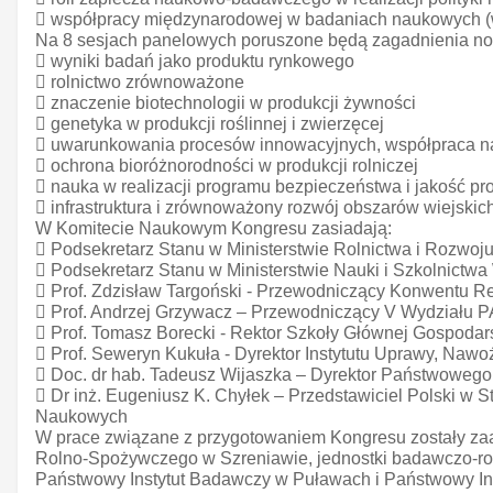
 współpracy międzynarodowej w badaniach naukowych (wy
Na 8 sesjach panelowych poruszone będą zagadnienia nowo
 wyniki badań jako produktu rynkowego
 rolnictwo zrównoważone
 znaczenie biotechnologii w produkcji żywności
 genetyka w produkcji roślinnej i zwierzęcej
 uwarunkowania procesów innowacyjnych, współpraca nauki
 ochrona bioróżnorodności w produkcji rolniczej
 nauka w realizacji programu bezpieczeństwa i jakość p
 infrastruktura i zrównoważony rozwój obszarów wiejskic
W Komitecie Naukowym Kongresu zasiadają:
 Podsekretarz Stanu w Ministerstwie Rolnictwa i Rozwoj
 Podsekretarz Stanu w Ministerstwie Nauki i Szkolnictw
 Prof. Zdzisław Targoński - Przewodniczący Konwentu R
 Prof. Andrzej Grzywacz – Przewodniczący V Wydziału 
 Prof. Tomasz Borecki - Rektor Szkoły Głównej Gospodar
 Prof. Seweryn Kukuła - Dyrektor Instytutu Uprawy, Naw
 Doc. dr hab. Tadeusz Wijaszka – Dyrektor Państwowego
 Dr inż. Eugeniusz K. Chyłek – Przedstawiciel Polski w 
Naukowych
W prace związane z przygotowaniem Kongresu zostały za
Rolno-Spożywczego w Szreniawie, jednostki badawczo-roz
Państwowy Instytut Badawczy w Puławach i Państwowy Ins