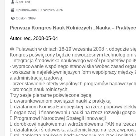
Szczegóły
Autor:
red.
Opublikowano: 07 sierpień 2026
Odsłon: 3699
Pierwszy Kongres Nauk Rolniczych „Nauka – Praktyce
Autor: red. 2008-05-04
W Puławach w dniach 18-19 września 2008 r. odbędzie się
Kongres poświęcony będzie nowoczesnym technologiom w pr
- integracja środowiska naukowego wokół priorytetów polity
- wypracowanie wspólnego stanowiska wobec zasad organiz
- wskazanie najefektywniejszych form współpracy międz
a administracją rządową,
- przedstawienie oferty wspólnych programów badawczych 
- promocja nauk rolniczych.
Trzy sesje plenarne poświęcone będą:
 uwarunkowaniom powiązań nauki z praktyką
 działaniom Komisji Europejskiej na rzecz poprawy efek
 organizacji i finansowaniu nauki na rzecz rozwoju gosp
 Programowi Narodowej Strategii Innowacji
 dorobkowi naukowemu i wdrożeniowemu PAN na rzecz r
 działalności środowiska akademickiego na rzecz wprowad
 roli zaplecza naukowo-badawczego w realizacji polityki r