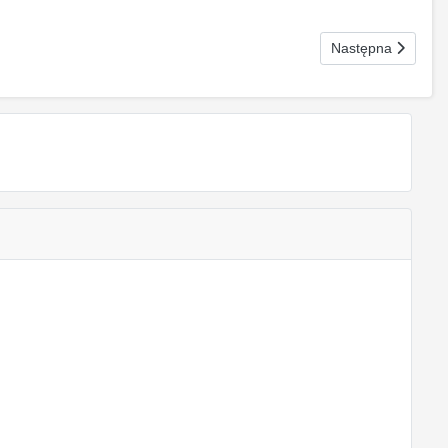
Następna strona:
Następna