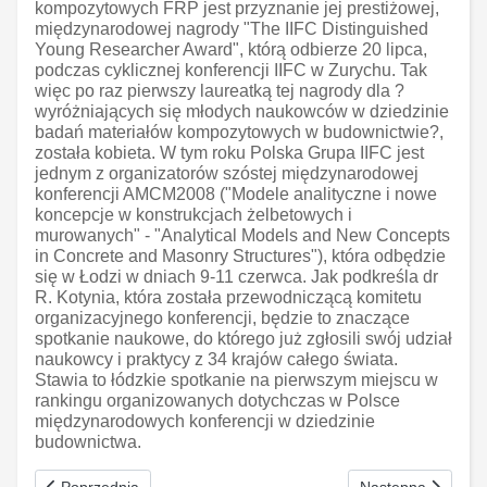
kompozytowych FRP jest przyznanie jej prestiżowej,
międzynarodowej nagrody "The IIFC Distinguished
Young Researcher Award", którą odbierze 20 lipca,
podczas cyklicznej konferencji IIFC w Zurychu. Tak
więc po raz pierwszy laureatką tej nagrody dla ?
wyróżniających się młodych naukowców w dziedzinie
badań materiałów kompozytowych w budownictwie?,
została kobieta. W tym roku Polska Grupa IIFC jest
jednym z organizatorów szóstej międzynarodowej
konferencji AMCM2008 ("Modele analityczne i nowe
koncepcje w konstrukcjach żelbetowych i
murowanych" - "Analytical Models and New Concepts
in Concrete and Masonry Structures"), która odbędzie
się w Łodzi w dniach 9-11 czerwca. Jak podkreśla dr
R. Kotynia, która została przewodniczącą komitetu
organizacyjnego konferencji, będzie to znaczące
spotkanie naukowe, do którego już zgłosili swój udział
naukowcy i praktycy z 34 krajów całego świata.
Stawia to łódzkie spotkanie na pierwszym miejscu w
rankingu organizowanych dotychczas w Polsce
międzynarodowych konferencji w dziedzinie
budownictwa.
Poprzednia strona: Stypendia w Niemczech
Następna strona: B