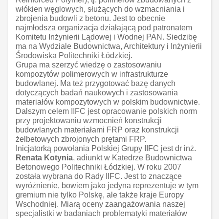
włókien węglowych, służących do wzmacniania i
zbrojenia budowli z betonu. Jest to obecnie
najmłodsza organizacja działającą pod patronatem
Komitetu Inżynierii Lądowej i Wodnej PAN. Siedzibę
ma na Wydziale Budownictwa, Architektury i Inżynierii
Środowiska Politechniki Łódzkiej.
Grupa ma szerzyć wiedzę o zastosowaniu
kompozytów polimerowych w infrastrukturze
budowlanej. Ma też przygotować bazę danych
dotyczących badań naukowych i zastosowania
materiałów kompozytowych w polskim budownictwie.
Dalszym celem IIFC jest opracowanie polskich norm
przy projektowaniu wzmocnień konstrukcji
budowlanych materiałami FRP oraz konstrukcji
żelbetowych zbrojonych prętami FRP.
Inicjatorką powołania Polskiej Grupy IIFC jest dr inż.
Renata Kotynia
, adiunkt w Katedrze Budownictwa
Betonowego Politechniki Łódzkiej. W roku 2007
została wybrana do Rady IIFC. Jest to znaczące
wyróżnienie, bowiem jako jedyna reprezentuje w tym
gremium nie tylko Polskę, ale także kraje Europy
Wschodniej. Miarą oceny zaangażowania naszej
specjalistki w badaniach problematyki materiałów