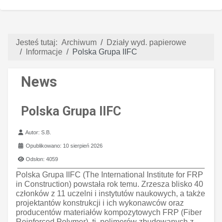
Jesteś tutaj:
Archiwum
Działy wyd. papierowe
Informacje
Polska Grupa IIFC
News
Polska Grupa IIFC
Szczegóły
Autor:
S.B.
Opublikowano: 10 sierpień 2026
Odsłon: 4059
Polska Grupa IIFC (The International Institute for FRP
in Construction) powstała rok temu. Zrzesza blisko 40
członków z 11 uczelni i instytutów naukowych, a także
projektantów konstrukcji i ich wykonawców oraz
producentów materiałów kompozytowych FRP (Fiber
Reinforced Polymer), tj. polimerów zbudowanych z