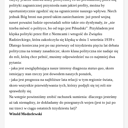
polityki zagranicznej przyniosła nam jakieś profity, można by
oportunistycznie zgodzić się na ograniczenie naszego wpływu. Niech
jednak Bóg broni nas przed takim zaniechaniem: już przed wojną
nawet poważni ludzie opowiadali sobie takie oto dyrdymały, że „nie
trzeba mówić o polityce, bo od tego jest Piłsudski”. Przykładem jest
klęska polityki przez flirt z Niemcami i wrogość do Związku
Radzieckiego, która zakończyła się klęską w dniu 1 września 1939 r.
Dlatego konieczna jest po raz pierwszy od trzydziestu pięciu lat debata
polityczna na tematy zasadnicze; skoro klasa polityczna nie nadaje się
do roli, którą chce pełnić, musimy odpowiedzieć na co najmniej dwa
pytania:
- jaka jest uwzględniająca nasze interesy diagnoza
status quo
, skoro
istniejący stan rzeczy jest dowodem naszych porażek,
- jaka jest prognoza na najbliższe lata relacji w tym regionie świata,
skoro wszystkie przewidywania tych, którzy podjęli się tej roli nie
sprawdziły się.
Na wstępie powinniśmy zrobić rachunek sumienia: dlaczego jesteśmy
aż tak niemądrzy, że dokładamy do przegranych wojen (jest to już po
raz trzeci w ciągu ostatnich trzydziestu lat)?
Witold Modzelewski