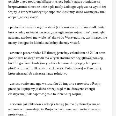
uciekło przed poborem kilkaset tysięcy ludzi): nasze pieniądze są
bezpowrotnie stracone i nie będą miały żadnego wpływu na wynik tej
wojny, o którym zadecyduje zupełnie ktoś inny, dużo ważniejszy niż
adepci „naszej klasy”,
- paplanina naszych mężów stanu (i ich ważnych żon) oraz całkowity
brak wiedzy na temat naszego „strategicznego sojusznika” zamknęły
naszemu rządowi (na wiele lat) drzwi do Waszyngtonu, czyli nawet nie
mamy dostępu do klamki, na której chcemy wisieć,
- zawarcie przez władze UE (której jesteśmy członkiem od 21 lat oraz
ponoć szef naszego rządu ma w tych stosunkach wyjątkową pozycję,
bo lubi go Pani Ursula) antypolskich umów dotyczących importu
płodów rolnych z Ukrainy oraz Ameryki Południowej – Mercosur),
które niszczą lub zniszczą nasze rolnictwo,
- zastosowanie embarga w stosunku do importu surowców z Rosji,
przez co kupujemy je dużo drożej, stąd m.in. drożyzna energii
elektrycznej; tak naprawdę to o to idzie w tej wojnie,
- zerwanie jakichkolwiek relacji z Rosją (mimo dyplomatycznego
uznania) co powoduje, że Rosja na nasz temat rozmawia z naszymi
protektorami,