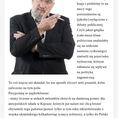
kraju i problemy te na
mocy tego
porozumienia są
(jakoby) wyłączone z
debaty publicznej.
Czyli jakaś grupka
(cała nasza klasa
polityczna znalazłaby
się na widowni
namiotu cyrkowego)
zmówili się przeciwko
wyborcom, którym
odmawia się wpływu
na politykę
zagraniczną.
To coś więcej niż skandal, bo nie sposób zliczyć serii porażek, które
zaliczono na tym polu.
Przypomnę te najdotkliwsze:
- straty liczone w setkach miliardów złotych na darmową pomoc dla
antypolskich władz w Kijowie, których już nawet nie chcą bronić
obywatele tego państwa (ponoć tylko w tym roku zdezerterowało z
wojska ukraińskiego kilkadziesiąt tysięcy żołnierzy, a tylko do Polski