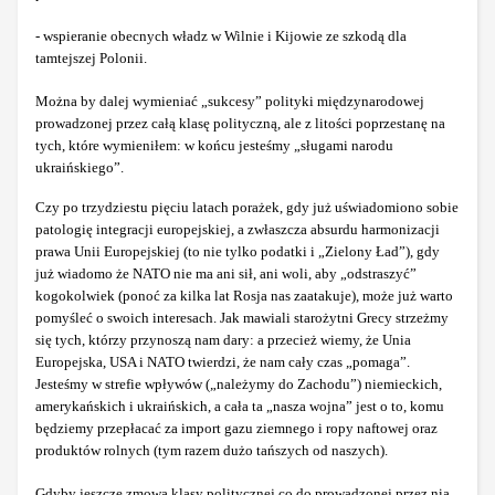
- wspieranie obecnych władz w Wilnie i Kijowie ze szkodą dla
tamtejszej Polonii.
Można by dalej wymieniać „sukcesy” polityki międzynarodowej
prowadzonej przez całą klasę polityczną, ale z litości poprzestanę na
tych, które wymieniłem: w końcu jesteśmy „sługami narodu
ukraińskiego”.
Czy po trzydziestu pięciu latach porażek, gdy już uświadomiono sobie
patologię integracji europejskiej, a zwłaszcza absurdu harmonizacji
prawa Unii Europejskiej (to nie tylko podatki i „Zielony Ład”), gdy
już wiadomo że NATO nie ma ani sił, ani woli, aby „odstraszyć”
kogokolwiek (ponoć za kilka lat Rosja nas zaatakuje), może już warto
pomyśleć o swoich interesach. Jak mawiali starożytni Grecy strzeżmy
się tych, którzy przynoszą nam dary: a przecież wiemy, że Unia
Europejska, USA i NATO twierdzi, że nam cały czas „pomaga”.
Jesteśmy w strefie wpływów („należymy do Zachodu”) niemieckich,
amerykańskich i ukraińskich, a cała ta „nasza wojna” jest o to, komu
będziemy przepłacać za import gazu ziemnego i ropy naftowej oraz
produktów rolnych (tym razem dużo tańszych od naszych).
Gdyby jeszcze zmowa klasy politycznej co do prowadzonej przez nią