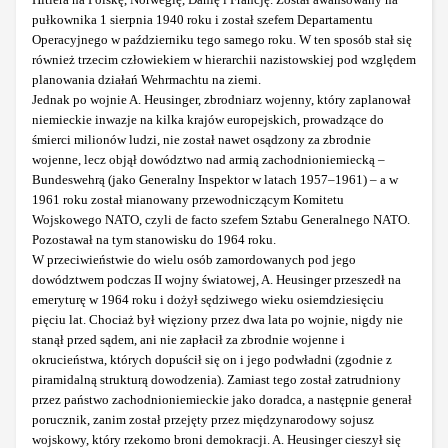
pułkownika 1 sierpnia 1940 roku i został szefem Departamentu
Operacyjnego w październiku tego samego roku. W ten sposób stał się
również trzecim człowiekiem w hierarchii nazistowskiej pod względem
planowania działań Wehrmachtu na ziemi.
Jednak po wojnie A. Heusinger, zbrodniarz wojenny, który zaplanował
niemieckie inwazje na kilka krajów europejskich, prowadzące do
śmierci milionów ludzi, nie został nawet osądzony za zbrodnie
wojenne, lecz objął dowództwo nad armią zachodnioniemiecką –
Bundeswehrą (jako Generalny Inspektor w latach 1957–1961) – a w
1961 roku został mianowany przewodniczącym Komitetu
Wojskowego NATO, czyli de facto szefem Sztabu Generalnego NATO.
Pozostawał na tym stanowisku do 1964 roku.
W przeciwieństwie do wielu osób zamordowanych pod jego
dowództwem podczas II wojny światowej, A. Heusinger przeszedł na
emeryturę w 1964 roku i dożył sędziwego wieku osiemdziesięciu
pięciu lat. Chociaż był więziony przez dwa lata po wojnie, nigdy nie
stanął przed sądem, ani nie zapłacił za zbrodnie wojenne i
okrucieństwa, których dopuścił się on i jego podwładni (zgodnie z
piramidalną strukturą dowodzenia). Zamiast tego został zatrudniony
przez państwo zachodnioniemieckie jako doradca, a następnie generał
porucznik, zanim został przejęty przez międzynarodowy sojusz
wojskowy, który rzekomo broni demokracji. A. Heusinger cieszył się