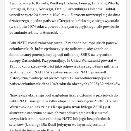
Zjednoczonych, Kanady, Wielkiej Brytanii, Francji, Holandii, Włoch,
Portugalii, Belgii, Norwegii, Danii, Luksemburga i Islandii. Traktat
wszedł w życie 24 sierpnia 1949 roku. Z czasem rozszerzył się do dnia
dzisiejszego, a jedno państwo (Grecja) na krótko się z niego wycofało
(w sierpniu 1974 roku z powodu kryzysu cypryjskiego, ale powróciło
po zmianie reżimu w Atenach).
Pakt NATO został założony przez 12 zachodnioeuropejskich państw
członkowskich, które zjednoczyły się militarnie, aby zapobiec
domniemanej potencjalnej agresji militarnej ZSRR na terytorium
Europy Zachodniej. Przypomnijmy, że Układ Warszawski powstał w
1955 roku, w rzeczywistości jako odpowiedź na zagrożenie militarne
ze strony paktu NATO. W każdym razie pakt NATO przeszedł
historyczną ewolucję od pierwotnych 12 zachodnioeuropejskich
państw członkowskich w 1949 roku do obecnych (2026) 32 członków.
Największa ekspansja pod względem liczby członków przyjętych do
paktu NATO nastąpiła w kilku etapach po zniknięciu ZSRR i Układu
Warszawskiego, tak że dziś Rosja (jako trzon byłego ZSRR) jest
skutecznie otoczona na swoich zachodnich granicach z niemal
wszystkich stron przez członków NATO lub jego bezpośrednich
satelitów (Ukrainę). Dla Rosji jedynym wolnym miejscem na
Zachodzie jest obecnie Białoruś.