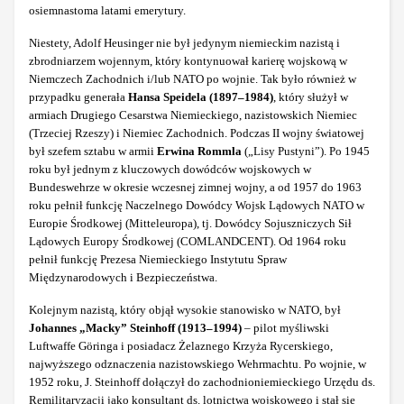
osiemnastoma latami emerytury.
Niestety, Adolf Heusinger nie był jedynym niemieckim nazistą i
zbrodniarzem wojennym, który kontynuował karierę wojskową w
Niemczech Zachodnich i/lub NATO po wojnie. Tak było również w
przypadku generała
Hansa Speidela (1897‒1984)
, który służył w
armiach Drugiego Cesarstwa Niemieckiego, nazistowskich Niemiec
(Trzeciej Rzeszy) i Niemiec Zachodnich. Podczas II wojny światowej
był szefem sztabu w armii
Erwina Rommla
(„Lisy Pustyni”). Po 1945
roku był jednym z kluczowych dowódców wojskowych w
Bundeswehrze w okresie wczesnej zimnej wojny, a od 1957 do 1963
roku pełnił funkcję Naczelnego Dowódcy Wojsk Lądowych NATO w
Europie Środkowej (Mitteleuropa), tj. Dowódcy Sojuszniczych Sił
Lądowych Europy Środkowej (COMLANDCENT). Od 1964 roku
pełnił funkcję Prezesa Niemieckiego Instytutu Spraw
Międzynarodowych i Bezpieczeństwa.
Kolejnym nazistą, który objął wysokie stanowisko w NATO, był
Johannes „Macky” Steinhoff (1913–1994)
– pilot myśliwski
Luftwaffe Göringa i posiadacz Żelaznego Krzyża Rycerskiego,
najwyższego odznaczenia nazistowskiego Wehrmachtu. Po wojnie, w
1952 roku, J. Steinhoff dołączył do zachodnioniemieckiego Urzędu ds.
Remilitaryzacji jako konsultant ds. lotnictwa wojskowego i stał się