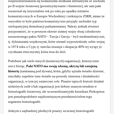
rozprzestrzenianiem się komunizmu środkami militarnymi ze wschodu
po II wojnie światowej (powstrzymywanie i tłumienie), ale sam pakt
rozszerzał się terytorialnie rok po roku po upadku reżimów
komunistycznych w Europie Wschodniej i zniknięciu ZSRR, mimo że
wszystkie te byłe państwa komunistyczne przyjęły zachodni typ
wielopartyjnej demokracji parlamentarnej. Należy jednak również
przypomnieć, że w pewnym okresie zimnej wojny dwaj członkowie
rozszerzonego paktu NATO – Turcja i Grecja – byli niedemokratyczni,
tj. dyktaturami wojskowymi, które niemal wypowiedziały sobie wojnę
w 1974 roku o Cypr, tj. turecka inwazja i okupacja 40% tej wyspy (z
czystkami etnicznymi), która trwa do dziś.
Podobnie jak wiele innych (światowych) organizacji, historycznie
rzecz biorąc,
Pakt NATO ma swoją własną, ukrytą lub zatajoną
historię
(zamiataną pod dywan), która, gdyby ujrzała światło dzienne,
rzuciłaby zupełnie inne światło na powody istnienia i działalności
organizacji, w tym jej ostateczne cele. Pisanie tajnych historii działań
niektórych osób i/lub organizacji jest dobrze znanym trendem w
historiografii światowej, ale wczesnobizantyjski kronikarz Prokopiusz
jest prawdopodobnie najsłynniejszym przedstawicielem tego
segmentu historiografii.
Jednym z najbardziej płodnych pisarzy wczesnej historiografii