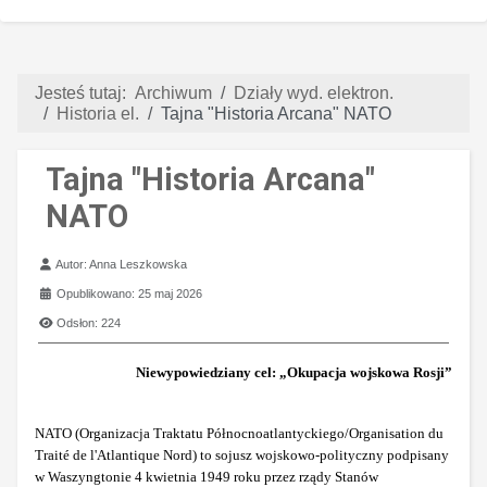
Jesteś tutaj:
Archiwum
Działy wyd. elektron.
Historia el.
Tajna "Historia Arcana" NATO
Tajna "Historia Arcana"
NATO
Szczegóły
Autor:
Anna Leszkowska
Opublikowano: 25 maj 2026
Odsłon: 224
Niewypowiedziany cel: „Okupacja wojskowa Rosji”
NATO (Organizacja Traktatu Północnoatlantyckiego/Organisation du
Traité de l'Atlantique Nord) to sojusz wojskowo-polityczny podpisany
w Waszyngtonie 4 kwietnia 1949 roku przez rządy Stanów