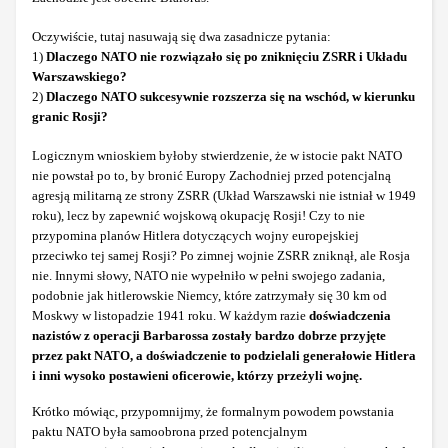
Oczywiście, tutaj nasuwają się dwa zasadnicze pytania:
1)
Dlaczego NATO nie rozwiązało się po zniknięciu ZSRR i Układu
Warszawskiego?
2)
Dlaczego NATO sukcesywnie rozszerza się na wschód, w kierunku
granic Rosji?
Logicznym wnioskiem byłoby stwierdzenie, że w istocie pakt NATO
nie powstał po to, by bronić Europy Zachodniej przed potencjalną
agresją militarną ze strony ZSRR (Układ Warszawski nie istniał w 1949
roku), lecz by zapewnić wojskową okupację Rosji! Czy to nie
przypomina planów Hitlera dotyczących wojny europejskiej
przeciwko tej samej Rosji? Po zimnej wojnie ZSRR zniknął, ale Rosja
nie. Innymi słowy, NATO nie wypełniło w pełni swojego zadania,
podobnie jak hitlerowskie Niemcy, które zatrzymały się 30 km od
Moskwy w listopadzie 1941 roku. W każdym razie
doświadczenia
nazistów z operacji Barbarossa zostały bardzo dobrze przyjęte
przez pakt NATO, a doświadczenie to podzielali generałowie Hitlera
i inni wysoko postawieni oficerowie, którzy przeżyli wojnę.
Krótko mówiąc, przypomnijmy, że formalnym powodem powstania
paktu NATO była samoobrona przed potencjalnym