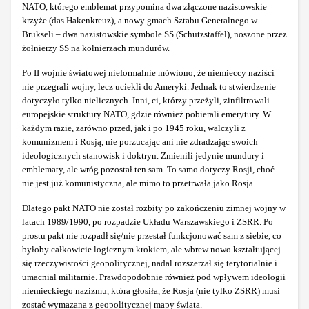
NATO, którego emblemat przypomina dwa złączone nazistowskie
krzyże (das Hakenkreuz), a nowy gmach Sztabu Generalnego w
Brukseli – dwa nazistowskie symbole SS (Schutzstaffel), noszone przez
żołnierzy SS na kołnierzach mundurów.
Po II wojnie światowej nieformalnie mówiono, że niemieccy naziści
nie przegrali wojny, lecz uciekli do Ameryki. Jednak to stwierdzenie
dotyczyło tylko nielicznych. Inni, ci, którzy przeżyli, zinfiltrowali
europejskie struktury NATO, gdzie również pobierali emerytury. W
każdym razie, zarówno przed, jak i po 1945 roku, walczyli z
komunizmem i Rosją, nie porzucając ani nie zdradzając swoich
ideologicznych stanowisk i doktryn. Zmienili jedynie mundury i
emblematy, ale wróg pozostał ten sam. To samo dotyczy Rosji, choć
nie jest już komunistyczna, ale mimo to przetrwała jako Rosja.
Dlatego pakt NATO nie został rozbity po zakończeniu zimnej wojny w
latach 1989/1990, po rozpadzie Układu Warszawskiego i ZSRR. Po
prostu pakt nie rozpadł się/nie przestał funkcjonować sam z siebie, co
byłoby całkowicie logicznym krokiem, ale wbrew nowo kształtującej
się rzeczywistości geopolitycznej, nadal rozszerzał się terytorialnie i
umacniał militarnie. Prawdopodobnie również pod wpływem ideologii
niemieckiego nazizmu, która głosiła, że Rosja (nie tylko ZSRR) musi
zostać wymazana z geopolitycznej mapy świata.