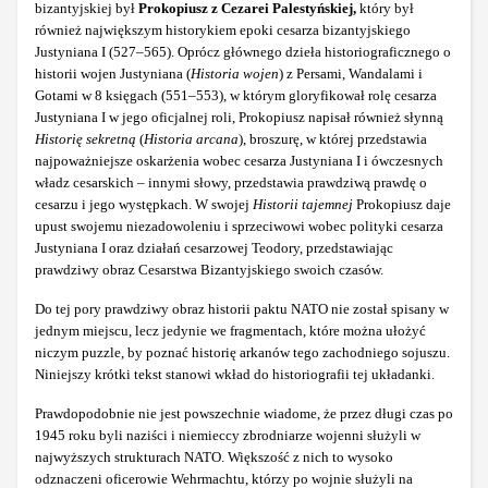
bizantyjskiej był
Prokopiusz z Cezarei Palestyńskiej,
który był
również największym historykiem epoki cesarza bizantyjskiego
Justyniana I (527–565). Oprócz głównego dzieła historiograficznego o
historii wojen Justyniana (
Historia wojen
) z Persami, Wandalami i
Gotami w 8 księgach (551–553), w którym gloryfikował rolę cesarza
Justyniana I w jego oficjalnej roli, Prokopiusz napisał również słynną
Historię sekretną
(
Historia arcana
), broszurę, w której przedstawia
najpoważniejsze oskarżenia wobec cesarza Justyniana I i ówczesnych
władz cesarskich – innymi słowy, przedstawia prawdziwą prawdę o
cesarzu i jego występkach. W swojej
Historii tajemnej
Prokopiusz daje
upust swojemu niezadowoleniu i sprzeciwowi wobec polityki cesarza
Justyniana I oraz działań cesarzowej Teodory, przedstawiając
prawdziwy obraz Cesarstwa Bizantyjskiego swoich czasów.
Do tej pory prawdziwy obraz historii paktu NATO nie został spisany w
jednym miejscu, lecz jedynie we fragmentach, które można ułożyć
niczym puzzle, by poznać historię arkanów tego zachodniego sojuszu.
Niniejszy krótki tekst stanowi wkład do historiografii tej układanki.
Prawdopodobnie nie jest powszechnie wiadome, że przez długi czas po
1945 roku byli naziści i niemieccy zbrodniarze wojenni służyli w
najwyższych strukturach NATO. Większość z nich to wysoko
odznaczeni oficerowie Wehrmachtu, którzy po wojnie służyli na