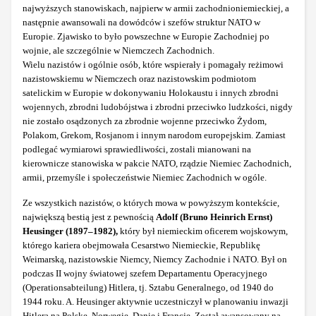
najwyższych stanowiskach, najpierw w armii zachodnioniemieckiej, a
następnie awansowali na dowódców i szefów struktur NATO w
Europie. Zjawisko to było powszechne w Europie Zachodniej po
wojnie, ale szczególnie w Niemczech Zachodnich.
Wielu nazistów i ogólnie osób, które wspierały i pomagały reżimowi
nazistowskiemu w Niemczech oraz nazistowskim podmiotom
satelickim w Europie w dokonywaniu Holokaustu i innych zbrodni
wojennych, zbrodni ludobójstwa i zbrodni przeciwko ludzkości, nigdy
nie zostało osądzonych za zbrodnie wojenne przeciwko Żydom,
Polakom, Grekom, Rosjanom i innym narodom europejskim. Zamiast
podlegać wymiarowi sprawiedliwości, zostali mianowani na
kierownicze stanowiska w pakcie NATO, rządzie Niemiec Zachodnich,
armii, przemyśle i społeczeństwie Niemiec Zachodnich w ogóle.
Ze wszystkich nazistów, o których mowa w powyższym kontekście,
największą bestią jest z pewnością
Adolf (Bruno Heinrich Ernst)
Heusinger (1897‒1982),
który był niemieckim oficerem wojskowym,
którego kariera obejmowała Cesarstwo Niemieckie, Republikę
Weimarską, nazistowskie Niemcy, Niemcy Zachodnie i NATO. Był on
podczas II wojny światowej szefem Departamentu Operacyjnego
(Operationsabteilung) Hitlera, tj. Sztabu Generalnego, od 1940 do
1944 roku. A. Heusinger aktywnie uczestniczył w planowaniu inwazji
Hitlera na Polskę, Norwegię, Danię i Francję. Został awansowany na