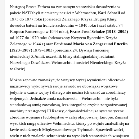
Następcą Ernsta Ferbera na tym samym stanowisku dowodzenia w
pakcie NATO byli niemieccy naziści z Wehrmachtu,
Karl Schnell
od
1975 do 1977 roku (posiadacz Żelaznego Krzyża Drugiej Klasy,
dowódca baterii na froncie zachodnim w 1940 roku i szef sztabu 74
Korpusu Pancernego w 1944 roku),
Franz-Josef Schulze (1918‒2005)
od 1977 do 1979 roku (odznaczony Krzyżem Rycerskim Krzyża
Żelaznego w 1944 r.) oraz
Ferdinand Maria von Zenger und Etterlin
(1923‒1987
) 1979–1983 (porucznik 24. Dywizji Pancernej
niemieckiej 6. Armii, uczestnik bitwy stalingradzkiej, adiutant
Naczelnego Dowództwa Wehrmachtu i nosiciel Niemieckiego Krzyża
w złocie).
Można zapewne zauważyć, że wszyscy wyżej wymienieni oficerowie
nazistowscy wykonywali swoje zawodowe obowiązki wojskowe
jedynie w czasie wojny i dlatego nie można ich uznać za zbrodniarzy
wojennych. Jednakże armia nazistowska – Wehrmacht – nie była
standardową armią zawodową, lecz integralną częścią zorganizowanej
machiny przestępczej III Rzeszy, odpowiedzialnej za systematyczne
zbrodnie wojenne i ludobójstwo w całej okupowanej Europie. Zamiast
wysokich rangą oficerów Wehrmachtu, którzy po wojnie znaleźli się na
ławie oskarżonych Międzynarodowego Trybunału Sprawiedliwości,
wielu z nich znalazło schronienie na wysokich stanowiskach w sojuszu