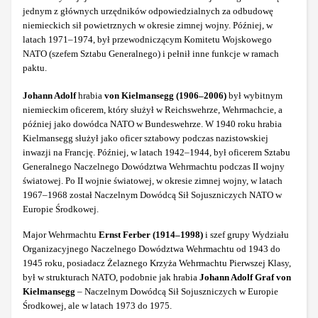
jednym z głównych urzędników odpowiedzialnych za odbudowę
niemieckich sił powietrznych w okresie zimnej wojny. Później, w
latach 1971–1974, był przewodniczącym Komitetu Wojskowego
NATO (szefem Sztabu Generalnego) i pełnił inne funkcje w ramach
paktu.
Johann Adolf
hrabia
von Kielmansegg (1906–2006)
był wybitnym
niemieckim oficerem, który służył w Reichswehrze, Wehrmachcie, a
później jako dowódca NATO w Bundeswehrze. W 1940 roku hrabia
Kielmansegg służył jako oficer sztabowy podczas nazistowskiej
inwazji na Francję. Później, w latach 1942–1944, był oficerem Sztabu
Generalnego Naczelnego Dowództwa Wehrmachtu podczas II wojny
światowej. Po II wojnie światowej, w okresie zimnej wojny, w latach
1967–1968 został Naczelnym Dowódcą Sił Sojuszniczych NATO w
Europie Środkowej.
Major Wehrmachtu
Ernst Ferber (1914‒1998)
i szef grupy Wydziału
Organizacyjnego Naczelnego Dowództwa Wehrmachtu od 1943 do
1945 roku, posiadacz Żelaznego Krzyża Wehrmachtu Pierwszej Klasy,
był w strukturach NATO, podobnie jak hrabia
Johann Adolf Graf von
Kielmansegg
– Naczelnym Dowódcą Sił Sojuszniczych w Europie
Środkowej, ale w latach 1973 do 1975.