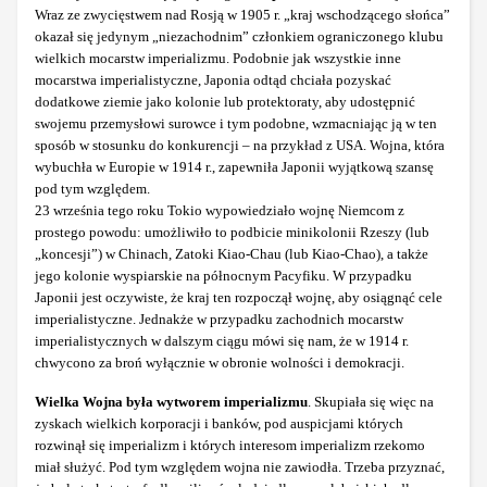
Wraz ze zwycięstwem nad Rosją w 1905 r. „kraj wschodzącego słońca”
okazał się jedynym „niezachodnim” członkiem ograniczonego klubu
wielkich mocarstw imperializmu. Podobnie jak wszystkie inne
mocarstwa imperialistyczne, Japonia odtąd chciała pozyskać
dodatkowe ziemie jako kolonie lub protektoraty, aby udostępnić
swojemu przemysłowi surowce i tym podobne, wzmacniając ją w ten
sposób w stosunku do konkurencji – na przykład z USA. Wojna, która
wybuchła w Europie w 1914 r., zapewniła Japonii wyjątkową szansę
pod tym względem.
23 września tego roku Tokio wypowiedziało wojnę Niemcom z
prostego powodu: umożliwiło to podbicie minikolonii Rzeszy (lub
„koncesji”) w Chinach, Zatoki Kiao-Chau (lub Kiao-Chao), a także
jego kolonie wyspiarskie na północnym Pacyfiku. W przypadku
Japonii jest oczywiste, że kraj ten rozpoczął wojnę, aby osiągnąć cele
imperialistyczne. Jednakże w przypadku zachodnich mocarstw
imperialistycznych w dalszym ciągu mówi się nam, że w 1914 r.
chwycono za broń wyłącznie w obronie wolności i demokracji.
Wielka Wojna była wytworem imperializmu
. Skupiała się więc na
zyskach wielkich korporacji i banków, pod auspicjami których
rozwinął się imperializm i których interesom imperializm rzekomo
miał służyć. Pod tym względem wojna nie zawiodła. Trzeba przyznać,