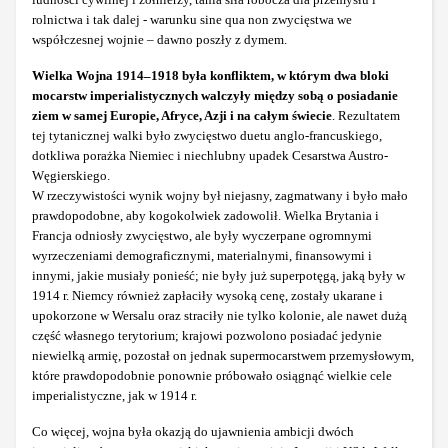
rolnictwa i tak dalej - warunku sine qua non zwycięstwa we
współczesnej wojnie – dawno poszły z dymem.
Wielka Wojna 1914–1918 była konfliktem, w którym dwa bloki
mocarstw imperialistycznych walczyły między sobą o posiadanie
ziem w samej Europie, Afryce, Azji i na całym świecie
. Rezultatem
tej tytanicznej walki było zwycięstwo duetu anglo-francuskiego,
dotkliwa porażka Niemiec i niechlubny upadek Cesarstwa Austro-
Węgierskiego.
W rzeczywistości wynik wojny był niejasny, zagmatwany i było mało
prawdopodobne, aby kogokolwiek zadowolił. Wielka Brytania i
Francja odniosły zwycięstwo, ale były wyczerpane ogromnymi
wyrzeczeniami demograficznymi, materialnymi, finansowymi i
innymi, jakie musiały ponieść; nie były już superpotęgą, jaką były w
1914 r. Niemcy również zapłaciły wysoką cenę, zostały ukarane i
upokorzone w Wersalu oraz straciły nie tylko kolonie, ale nawet dużą
część własnego terytorium; krajowi pozwolono posiadać jedynie
niewielką armię, pozostał on jednak supermocarstwem przemysłowym,
które prawdopodobnie ponownie próbowało osiągnąć wielkie cele
imperialistyczne, jak w 1914 r.
Co więcej, wojna była okazją do ujawnienia ambicji dwóch