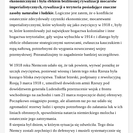
ekonomicznymi i była efektem bezlitosnej rywalizacji mocarstw
imperialistycznych, rywalizacji o terytoria posiadające znaczne
zasoby naturalne i ludzkie.
Logiczne jest zatem, że o konflikcie
ostatecznie zdecydowały czynniki ekonomiczne; mocarstwami
imperialistycznymi, które wyłoniły się jako zwycięzcy w 1918 r., były
te, które kontrolowały już największe bogactwa kolonialne i inne
bogactwa terytorialne, gdy wojna wybuchła w 1914 r. i dlatego były
obficie obdarzone strategicznymi surowcami, zwłaszcza kauczukiem i
ropą naftową, potrzebnymi do wygrania nowoczesnej wojny
przemysłowej. Przeanalizujmy to zagadnienie bardziej szczegółowo.
W 1918 roku Niemcom udało się, że tak powiem, wyrwać porażkę ze
szczęk zwycięstwa, ponieważ wiosną i latem tego roku Rzesza była
kusząco bliska zwycięstwa. Traktat brzeski, podpisany z rewolucyjną
Rosją 3 marca 1918 r., umożliwił dowódcom armii Rzeszy pod
dowództwem generała Ludendorffa przerzucenie wojsk z frontu
wschodniego na zachodni i tam 21 marca rozpoczęcie dużej ofensywy.
Początkowo osiągnięto postęp, ale aliantom raz po raz udało się
zgromadzić rezerwy ludzi i sprzętu potrzebnego do załatania luk w ich
liniach obronnych, spowolnienia natarcia niemieckiego molocha i
ostatecznie jego zatrzymania.
8 sierpnia był dniem, w którym sytuacja się odwróciła. Tego dnia
Niemcy zostali zepchnięci do defensywy i musieli systematycznie się