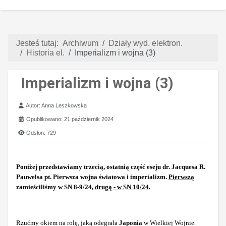
Jesteś tutaj:
Archiwum
Działy wyd. elektron.
Historia el.
Imperializm i wojna (3)
Imperializm i wojna (3)
Szczegóły
Autor:
Anna Leszkowska
Opublikowano: 21 październik 2024
Odsłon: 729
Poniżej przedstawiamy trzecią, ostatnią część eseju dr. Jacquesa R.
Pauwelsa pt. Pierwsza wojna światowa i imperializm.
Pierwszą
zamieściliśmy w SN 8-9/24,
drugą - w SN 10/24.
Rzućmy okiem na rolę, jaką odegrała
Japonia
w Wielkiej Wojnie.