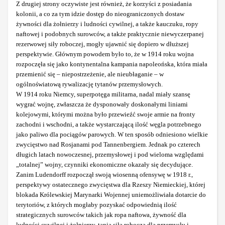
Z drugiej strony oczywiste jest również, że korzyści z posiadania
kolonii, a co za tym idzie dostęp do nieograniczonych dostaw
żywności dla żołnierzy i ludności cywilnej, a także kauczuku, ropy
naftowej i podobnych surowców, a także praktycznie niewyczerpanej
rezerwowej siły roboczej, mogły ujawnić się dopiero w dłuższej
perspektywie. Głównym powodem było to, że w 1914 roku wojna
rozpoczęła się jako kontynentalna kampania napoleońska, która miała
przemienić się – niepostrzeżenie, ale nieubłaganie – w
ogólnoświatową rywalizację tytanów przemysłowych.
W 1914 roku Niemcy, superpotęga militarna, nadal miały szansę
wygrać wojnę, zwłaszcza że dysponowały doskonałymi liniami
kolejowymi, którymi można było przewieźć swoje armie na fronty
zachodni i wschodni, a także wystarczającą ilość węgla potrzebnego
jako paliwo dla pociągów parowych. W ten sposób odniesiono wielkie
zwycięstwo nad Rosjanami pod Tannenbergiem. Jednak po czterech
długich latach nowoczesnej, przemysłowej i pod wieloma względami
„totalnej” wojny, czynniki ekonomiczne okazały się decydujące.
Zanim Ludendorff rozpoczął swoją wiosenną ofensywę w 1918 r.,
perspektywy ostatecznego zwycięstwa dla Rzeszy Niemieckiej, której
blokada Królewskiej Marynarki Wojennej uniemożliwiała dotarcie do
terytoriów, z których mogłaby pozyskać odpowiednią ilość
strategicznych surowców takich jak ropa naftowa, żywność dla
ludności cywilnej i żołnierzy, tania siła robocza dla przemysłu i