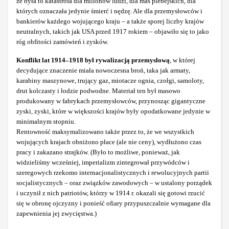
że była to katastrofa dla milionów ludzi, dla mas plebejskich, dla
których oznaczała jedynie śmierć i nędzę. Ale dla przemysłowców i
bankierów każdego wojującego kraju – a także sporej liczby krajów
neutralnych, takich jak USA przed 1917 rokiem – objawiło się to jako
róg obfitości zamówień i zysków.
Konflikt lat 1914–1918 był rywalizacją przemysłową
, w której
decydujące znaczenie miała nowoczesna broń, taka jak armaty,
karabiny maszynowe, trujący gaz, miotacze ognia, czołgi, samoloty,
drut kolczasty i łodzie podwodne. Materiał ten był masowo
produkowany w fabrykach przemysłowców, przynosząc gigantyczne
zyski, zyski, które w większości krajów były opodatkowane jedynie w
minimalnym stopniu.
Rentowność maksymalizowano także przez to, że we wszystkich
wojujących krajach obniżono płace (ale nie ceny), wydłużono czas
pracy i zakazano strajków. (Było to możliwe, ponieważ, jak
widzieliśmy wcześniej, imperializm zintegrował przywódców i
szeregowych rzekomo internacjonalistycznych i rewolucyjnych partii
socjalistycznych – oraz związków zawodowych – w ustalony porządek
i uczynił z nich patriotów, którzy w 1914 r. okazali się gotowi rzucić
się w obronę ojczyzny i ponieść ofiary przypuszczalnie wymagane dla
zapewnienia jej zwycięstwa.)