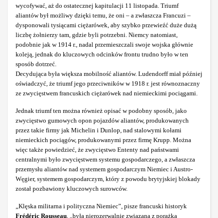
wycofywać, aż do ostatecznej kapitulacji 11 listopada. Triumf
aliantów był możliwy dzięki temu, że oni – a zwłaszcza Francuzi –
dysponowali tysiącami ciężarówek, aby szybko przewieźć duże dużą
liczbę żołnierzy tam, gdzie byli potrzebni. Niemcy natomiast,
podobnie jak w 1914 r., nadal przemieszczali swoje wojska głównie
koleją, jednak do kluczowych odcinków frontu trudno było w ten
sposób dotrzeć.
Decydująca była większa mobilność aliantów. Ludendorff miał później
oświadczyć, że triumf jego przeciwników w 1918 r. jest równoznaczny
ze zwycięstwem francuskich ciężarówek nad niemieckimi pociągami.
Jednak triumf ten można również opisać w podobny sposób, jako
zwycięstwo gumowych opon pojazdów aliantów, produkowanych
przez takie firmy jak Michelin i Dunlop, nad stalowymi kołami
niemieckich pociągów, produkowanymi przez firmę Krupp. Można
więc także powiedzieć, że zwycięstwo Ententy nad państwami
centralnymi było zwycięstwem systemu gospodarczego, a zwłaszcza
przemysłu aliantów nad systemem gospodarczym Niemiec i Austro-
Węgier, systemem gospodarczym, który z powodu brytyjskiej blokady
został pozbawiony kluczowych surowców.
„Klęska militarna i polityczna Niemiec”, pisze francuski historyk
Frédéric Rousseau
, „była nierozerwalnie związana z porażką