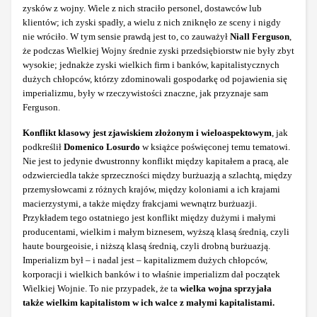
zysków z wojny. Wiele z nich straciło personel, dostawców lub
klientów; ich zyski spadły, a wielu z nich zniknęło ze sceny i nigdy
nie wróciło. W tym sensie prawdą jest to, co zauważył
Niall Ferguson
,
że podczas Wielkiej Wojny średnie zyski przedsiębiorstw nie były zbyt
wysokie; jednakże zyski wielkich firm i banków, kapitalistycznych
dużych chłopców, którzy zdominowali gospodarkę od pojawienia się
imperializmu, były w rzeczywistości znaczne, jak przyznaje sam
Ferguson.
Konflikt klasowy jest zjawiskiem złożonym i wieloaspektowym
, jak
podkreślił
Domenico Losurdo
w książce poświęconej temu tematowi.
Nie jest to jedynie dwustronny konflikt między kapitałem a pracą, ale
odzwierciedla także sprzeczności między burżuazją a szlachtą, między
przemysłowcami z różnych krajów, między koloniami a ich krajami
macierzystymi, a także między frakcjami wewnątrz burżuazji.
Przykładem tego ostatniego jest konflikt między dużymi i małymi
producentami, wielkim i małym biznesem, wyższą klasą średnią, czyli
haute bourgeoisie, i niższą klasą średnią, czyli drobną burżuazją.
Imperializm był – i nadal jest – kapitalizmem dużych chłopców,
korporacji i wielkich banków i to właśnie imperializm dał początek
Wielkiej Wojnie. To nie przypadek, że ta
wielka wojna sprzyjała
także wielkim kapitalistom w ich walce z małymi kapitalistami.