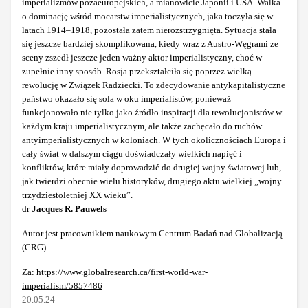
imperializmów pozaeuropejskich, a mianowicie Japonii i USA. Walka
o dominację wśród mocarstw imperialistycznych, jaka toczyła się w
latach 1914–1918, pozostała zatem nierozstrzygnięta. Sytuacja stała
się jeszcze bardziej skomplikowana, kiedy wraz z Austro-Węgrami ze
sceny zszedł jeszcze jeden ważny aktor imperialistyczny, choć w
zupełnie inny sposób. Rosja przekształciła się poprzez wielką
rewolucję w Związek Radziecki. To zdecydowanie antykapitalistyczne
państwo okazało się sola w oku imperialistów, ponieważ
funkcjonowało nie tylko jako źródło inspiracji dla rewolucjonistów w
każdym kraju imperialistycznym, ale także zachęcało do ruchów
antyimperialistycznych w koloniach. W tych okolicznościach Europa i
cały świat w dalszym ciągu doświadczały wielkich napięć i
konfliktów, które miały doprowadzić do drugiej wojny światowej lub,
jak twierdzi obecnie wielu historyków, drugiego aktu wielkiej „wojny
trzydziestoletniej XX wieku”.
dr
Jacques
R. Pauwels
Autor jest pracownikiem naukowym Centrum Badań nad Globalizacją
(CRG).
Za:
https://www.globalresearch.ca/first-world-war-
imperialism/5857486
20.05.24