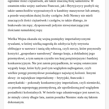
ogromne ilości ciężarówek, ale także znaczną flotę samolotów. W
ostatnim roku wojny zarówno Francuzi, jak i Brytyjczycy pozbyli się
także samochodów wyposażonych w karabiny maszynowe lub armaty,
a przede wszystkim dużej liczby czołgów. Jeśli Niemcy nie mieli
znaczących ilości ciężarówek i czołgów, to także dlatego, że
brakowało im ropy; dysponowali jedynie niewystarczającymi
ilościami rumuńskiej ropy.
Wielka Wojna okazała się wojną pomiędzy imperialistycznymi
rywalami, w której wielką nagrodą do zdobycia były terytoria
obfitujące w surowce i tanią siłę roboczą, czyli rzeczy, które przynosiły
korzyści „gospodarce narodowej” danego kraju, a dokładniej jego
przemysłowi, a tym samym czyniło ten kraj potężniejszym i bardziej
konkurencyjnym. Nie jest zatem przypadkiem, że wojnę ostatecznie
wygrały kraje, które były pod tym względem najbogatsze, czyli
wielkie potęgi przemysłowe posiadające najwięcej kolonii. Innymi
słowy: że największe imperializmy – brytyjski, francuski i
amerykański – pokonały konkurencyjny imperializm, czyli niemiecki,
co prawda superpotęgę przemysłową, ale upośledzoną pod względem
posiadłości kolonialnych. W świetle tego zdumiewające jest nawet to,
że minęły cztery długie lata, zanim porażka Niemiec stała się faktem
dokonanym.