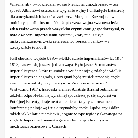
Wilsona, aby wypowiedział wojnę Niemcom, umożliwiając w ten
sposób Albionowi ostateczne wygranie wojny i uniknięcie katastrofy
dla amerykańskich banków, zwłaszcza Morgana. Rozwój ten w
podobny sposób ilustruje fakt, że
pierwsza wojna światowa była
zdeterminowana przede wszystkim czynnikami gospodarczymi, że
była owocem imperializmu
, systemu, który miał służyć
maksymalizującym zyski interesom korporacji i banków – i
rzeczywiście to zrobił.
Jeśli chodzi o wejście USA w wielkie starcie imperializmów lat 1914–
1918, nasuwa się jeszcze jedna uwaga. Było jasne, że mocarstwa
imperialistyczne, które triumfalnie wyjdą z wojny, zdobędą wielkie
imperialistyczne nagrody, a przegrani będą musieli zrzec się części
swoich imperialistycznych aktywów.
A co z neutralnymi?
W styczniu 1917 r. francuski premier
Aristide Briand
publicznie
udzielił odpowiedzi, najwyraźniej spodziewając się zwycięstwa
Potrójnej Ententy; kraje neutralne nie zostałyby zaproszone na
konferencję pokojową i nie otrzymałyby części łupów, czyli dóbr
takich jak kolonie niemieckie, bogate w ropę regiony skazanego na
zagładę Imperium Osmańskiego oraz koncesje i lukratywne
możliwości biznesowe w Chinach.