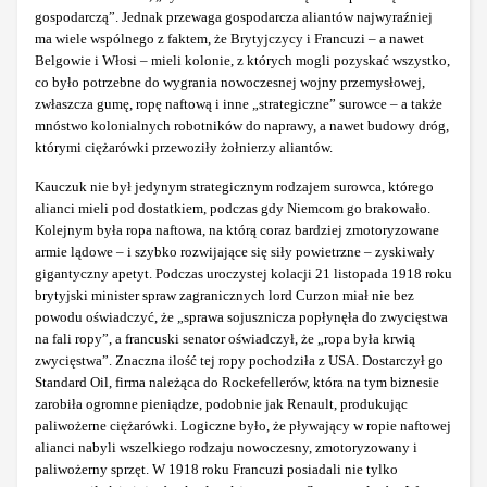
gospodarczą”. Jednak przewaga gospodarcza aliantów najwyraźniej
ma wiele wspólnego z faktem, że Brytyjczycy i Francuzi – a nawet
Belgowie i Włosi – mieli kolonie, z których mogli pozyskać wszystko,
co było potrzebne do wygrania nowoczesnej wojny przemysłowej,
zwłaszcza gumę, ropę naftową i inne „strategiczne” surowce – a także
mnóstwo kolonialnych robotników do naprawy, a nawet budowy dróg,
którymi ciężarówki przewoziły żołnierzy aliantów.
Kauczuk nie był jedynym strategicznym rodzajem surowca, którego
alianci mieli pod dostatkiem, podczas gdy Niemcom go brakowało.
Kolejnym była ropa naftowa, na którą coraz bardziej zmotoryzowane
armie lądowe – i szybko rozwijające się siły powietrzne – zyskiwały
gigantyczny apetyt. Podczas uroczystej kolacji 21 listopada 1918 roku
brytyjski minister spraw zagranicznych lord Curzon miał nie bez
powodu oświadczyć, że „sprawa sojusznicza popłynęła do zwycięstwa
na fali ropy”, a francuski senator oświadczył, że „ropa była krwią
zwycięstwa”. Znaczna ilość tej ropy pochodziła z USA. Dostarczył go
Standard Oil, firma należąca do Rockefellerów, która na tym biznesie
zarobiła ogromne pieniądze, podobnie jak Renault, produkując
paliwożerne ciężarówki. Logiczne było, że pływający w ropie naftowej
alianci nabyli wszelkiego rodzaju nowoczesny, zmotoryzowany i
paliwożerny sprzęt. W 1918 roku Francuzi posiadali nie tylko