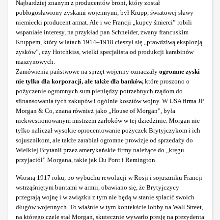
Najbardziej znanym z producentów broni, który został
pobłogosławiony zyskami wojennymi, był Krupp, światowej sławy
niemiecki producent armat. Ale i we Francji „kupcy śmierci” robili
wspaniałe interesy, na przykład pan Schneider, zwany francuskim
Kruppem, który w latach 1914–1918 cieszył się „prawdziwą eksplozją
zysków”, czy Hotchkiss, wielki specjalista od produkcji karabinów
maszynowych.
Zamówienia państwowe na sprzęt wojenny oznaczały
ogromne zyski
nie tylko dla korporacji, ale także dla banków,
które proszono o
pożyczenie ogromnych sum pieniędzy potrzebnych rządom do
sfinansowania tych zakupów i ogólnie kosztów wojny. W USA firma JP
Morgan & Co, znana również jako „House of Morgan”, była
niekwestionowanym mistrzem żarłoków w tej dziedzinie. Morgan nie
tylko naliczał wysokie oprocentowanie pożyczek Brytyjczykom i ich
sojusznikom, ale także zarabiał ogromne prowizje od sprzedaży do
Wielkiej Brytanii przez amerykańskie firmy należące do „kręgu
przyjaciół” Morgana, takie jak Du Pont i Remington.
Wiosną 1917 roku, po wybuchu rewolucji w Rosji i sojuszniku Francji
wstrząśniętym buntami w armii, obawiano się, że Brytyjczycy
przegrają wojnę i w związku z tym nie będą w stanie spłacić swoich
długów wojennych. To właśnie w tym kontekście lobby na Wall Street,
na którego czele stał Morgan, skutecznie wywarło presję na prezydenta