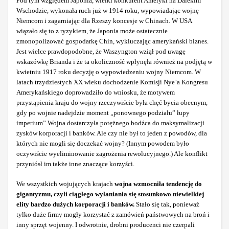
Pod tym względem Japonia, wielki konkurent Ameryki na Dalekim
Wschodzie, wykonała ruch już w 1914 roku, wypowiadając wojnę
Niemcom i zagarniając dla Rzeszy koncesje w Chinach. W USA
wiązało się to z ryzykiem, że Japonia może ostatecznie
zmonopolizować gospodarkę Chin, wykluczając amerykański biznes.
Jest wielce prawdopodobne, że Waszyngton wziął pod uwagę
wskazówkę Brianda i że ta okoliczność wpłynęła również na podjętą w
kwietniu 1917 roku decyzję o wypowiedzeniu wojny Niemcom. W
latach trzydziestych XX wieku dochodzenie Komisji Nye’a Kongresu
Amerykańskiego doprowadziło do wniosku, że motywem
przystąpienia kraju do wojny rzeczywiście była chęć bycia obecnym,
gdy po wojnie nadejdzie moment „ponownego podziału” łupy
imperium”.
Wojna dostarczyła potężnego bodźca do maksymalizacji
zysków korporacji i banków. Ale czy nie był to jeden z powodów, dla
których nie mogli się doczekać wojny? (Innym powodem było
oczywiście wyeliminowanie zagrożenia rewolucyjnego.) Ale konflikt
przyniósł im także inne znaczące korzyści.
We wszystkich wojujących krajach
wojna wzmocniła tendencję do
gigantyzmu, czyli ciągłego wyłaniania się stosunkowo niewielkiej
elity bardzo dużych korporacji i banków.
Stało się tak, ponieważ
tylko duże firmy mogły korzystać z zamówień państwowych na broń i
inny sprzęt wojenny. I odwrotnie, drobni producenci nie czerpali