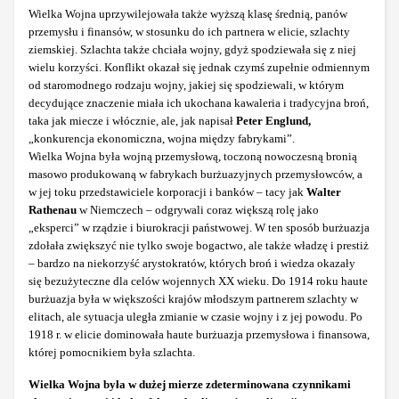
Wielka Wojna uprzywilejowała także wyższą klasę średnią, panów
przemysłu i finansów, w stosunku do ich partnera w elicie, szlachty
ziemskiej. Szlachta także chciała wojny, gdyż spodziewała się z niej
wielu korzyści. Konflikt okazał się jednak czymś zupełnie odmiennym
od staromodnego rodzaju wojny, jakiej się spodziewali, w którym
decydujące znaczenie miała ich ukochana kawaleria i tradycyjna broń,
taka jak miecze i włócznie, ale, jak napisał
Peter Englund,
„konkurencja ekonomiczna, wojna między fabrykami”.
Wielka Wojna była wojną przemysłową, toczoną nowoczesną bronią
masowo produkowaną w fabrykach burżuazyjnych przemysłowców, a
w jej toku przedstawiciele korporacji i banków – tacy jak
Walter
Rathenau
w Niemczech – odgrywali coraz większą rolę jako
„eksperci” w rządzie i biurokracji państwowej. W ten sposób burżuazja
zdołała zwiększyć nie tylko swoje bogactwo, ale także władzę i prestiż
– bardzo na niekorzyść arystokratów, których broń i wiedza okazały
się bezużyteczne dla celów wojennych XX wieku. Do 1914 roku haute
burżuazja była w większości krajów młodszym partnerem szlachty w
elitach, ale sytuacja uległa zmianie w czasie wojny i z jej powodu. Po
1918 r. w elicie dominowała haute burżuazja przemysłowa i finansowa,
której pomocnikiem była szlachta.
Wielka Wojna była w dużej mierze zdeterminowana czynnikami