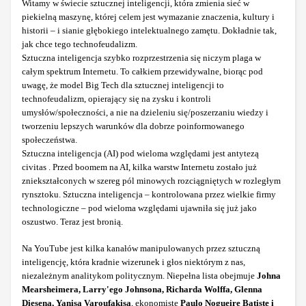
Witamy w świecie sztucznej inteligencji, która zmienia sieć w
piekielną maszynę, której celem jest wymazanie znaczenia, kultury i
historii – i sianie głębokiego intelektualnego zamętu. Dokładnie tak,
jak chce tego technofeudalizm.
Sztuczna inteligencja szybko rozprzestrzenia się niczym plaga w
całym spektrum Internetu. To całkiem przewidywalne, biorąc pod
uwagę, że model Big Tech dla sztucznej inteligencji to
technofeudalizm, opierający się na zysku i kontroli
umysłów/społeczności, a nie na dzieleniu się/poszerzaniu wiedzy i
tworzeniu lepszych warunków dla dobrze poinformowanego
społeczeństwa.
Sztuczna inteligencja (AI) pod wieloma względami jest antytezą
civitas . Przed boomem na AI, kilka warstw Internetu zostało już
zniekształconych w szereg pól minowych rozciągniętych w rozległym
rynsztoku. Sztuczna inteligencja – kontrolowana przez wielkie firmy
technologiczne – pod wieloma względami ujawniła się już jako
oszustwo. Teraz jest bronią.
Na YouTube jest kilka kanałów manipulowanych przez sztuczną
inteligencję, która kradnie wizerunek i głos niektórym z nas,
niezależnym analitykom politycznym. Niepełna lista obejmuje
Johna
Mearsheimera, Larry'ego Johnsona, Richarda Wolffa, Glenna
Diesena, Yanisa Varoufakisa
, ekonomistę
Paulo Nogueirę Batistę i