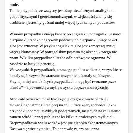
mnie.
To nie przypadek, że wszyscy jesteśmy niezależnymi analitykami
geopolitycznymi i geoekonomicznymi, w większości znamy się
osobiście i jesteśmy gośćmi mniej więcej tych samych podcastów.
W moim przypadku istnieją kanały po angielsku, portugalsku, a nawet
hiszpańsku: rzadko nagrywam podcasty po hiszpańsku, więc nawet
głos jest sztuczny. W języku angielskim głos jest zazwyczaj mniej
więcej klonowany. W portugalskim pojawia się akcent, którego nie
znam. W kilku przypadkach liczba odbiorców jest ogromna. W
zasadzie to boty je generują.
We wszystkich przypadkach, z naszego punktu widzenia, wszystkie te
kanały są fałszywe. Powtarzam: wszystkie te kanały są fałszywe.
Przynajmniej w niektórych przypadkach mogą być tworzone przez
„fanów” – z pewnością z myślą o zysku poprzez monetyzację.
Albo całe oszustwo może być częścią czegoś o wiele bardziej
złowrogiego: strategii mającej na celu utratę wiarygodności. Jak w
przypadku operacji zwykłych podejrzanych, mających na celu sianie
zamętu wśród licznej publiczności kilku niezależnych myślicieli.
Nieprzypadkowo wielu widzów jest już głęboko skonsternowanych.
Nasuwa się więc pytanie: „To naprawdę ty, czy sztuczna