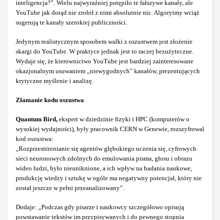
inteligencja?”. Wielu najwyraźniej potępiło te fałszywe kanały, ale
YouTube jak dotąd nie zrobił z nimi absolutnie nic. Algorytmy wciąż
sugerują te kanały szerokiej publiczności.
Jedynym realistycznym sposobem walki z oszustwem jest złożenie
skargi do YouTube. W praktyce jednak jest to raczej bezużyteczne.
Wydaje się, że kierownictwo YouTube jest bardziej zainteresowane
okazjonalnym usuwaniem „niewygodnych” kanałów, prezentujących
krytyczne myślenie i analizę.
Złamanie kodu oszustwa
Quantum Bird,
ekspert w dziedzinie fizyki i HPC (komputerów o
wysokiej wydajności), były pracownik CERN w Genewie, rozszyfrował
kod oszustwa:
„Rozprzestrzenianie się agentów głębokiego uczenia się, cyfrowych
sieci neuronowych zdolnych do emulowania pisma, głosu i obrazu
wideo ludzi, było nieuniknione, a ich wpływ na badania naukowe,
produkcję wiedzy i sztukę w ogóle ma negatywny potencjał, który nie
został jeszcze w pełni przeanalizowany”.
Dodaje: „Podczas gdy pisarze i naukowcy szczegółowo opisują
powstawanie tekstów im przypisywanych i do pewnego stopnia