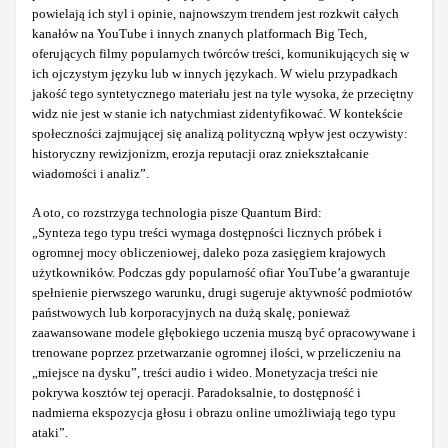
powielają ich styl i opinie, najnowszym trendem jest rozkwit całych
kanałów na YouTube i innych znanych platformach Big Tech,
oferujących filmy popularnych twórców treści, komunikujących się w
ich ojczystym języku lub w innych językach. W wielu przypadkach
jakość tego syntetycznego materiału jest na tyle wysoka, że przeciętny
widz nie jest w stanie ich natychmiast zidentyfikować. W kontekście
społeczności zajmującej się analizą polityczną wpływ jest oczywisty:
historyczny rewizjonizm, erozja reputacji oraz zniekształcanie
wiadomości i analiz”.
A oto, co rozstrzyga technologia pisze Quantum Bird:
„Synteza tego typu treści wymaga dostępności licznych próbek i
ogromnej mocy obliczeniowej, daleko poza zasięgiem krajowych
użytkowników. Podczas gdy popularność ofiar YouTube’a gwarantuje
spełnienie pierwszego warunku, drugi sugeruje aktywność podmiotów
państwowych lub korporacyjnych na dużą skalę, ponieważ
zaawansowane modele głębokiego uczenia muszą być opracowywane i
trenowane poprzez przetwarzanie ogromnej ilości, w przeliczeniu na
„miejsce na dysku”, treści audio i wideo. Monetyzacja treści nie
pokrywa kosztów tej operacji. Paradoksalnie, to dostępność i
nadmierna ekspozycja głosu i obrazu online umożliwiają tego typu
ataki”.