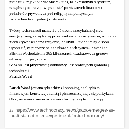
projektu (Projekt Sunrise Smart Cities) na określonym terytorium,
zarządzanym przez powiązaną sieć powiązanych finansowo
podmiotów prywatnych pod religijnym i politycznym
zwierzchnictwem jednego człowieka.
Twórcy technokracji marzyli o północnoamerykańskiej sieci
energetycznej, zarządzanej przez naukowców i inżynierów, wolnej od
nieefektywności demokratycznej polityki. Trudno im było sobie
wyobrazić, że pierwsze pełne wdrożenie ich systemu nastąpi na
Bliskim Wschodzie, na 365 kilometrach kwadratowych gruzów,
odzianych w język pokoju.
Gaza nie jest przyszłością odbudowy. Jest prototypem globalnej
technokracji.
Patrick Wood
Patrick Wood jest amerykańskim ekonomistą, analitykiem
finansowym, konstytucjonalistą i pisarzem. Zajmuje się politykami
ONZ, zrównoważonym rozwojem i historyczną technokracją.
https://www.technocracy.news/gaza-emerges-as-
Za:
the-first-controlled-experiment-for-technocracy/