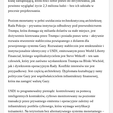
klasę zarządzającą, która rości sobie prawo do decydowania, jak
powinno wyglądać życie 2,3 miliona ludzi – bez ich udziału w
procesie projektowania.
Poziom monetarny w pełni uwidacznia technokratyczną architekturę.
Rada Pokoju – prywatna instytucja odbudowy pod przewodnictwem
Trumpa, która domaga się miliarda dolarów za stałe miejsce, jest
dożywotnio kierowana przez Trumpa i posiada prawo weta – aktywnie
rozważa stworzenie stablecoina powiązanego z dolarem dla
powojennego systemu Gazy. Rozważany stablecoin jest strukturalnie i
instytucjonalnie identyczny z USD1, emitowanym przez World Liberty
Financial, którego współzałożycielem jest Steve Witkoff – ten sam
człowiek, który jest zarówno wysłannikiem Trumpa na Bliski Wschód,
jak i dyrektorem operacyjnym Rady. Konflikt interesów nie jest
przypadkowy. Jest częścią architektury. Dyplomata kształtujący ramy
polityczne Gazy jest współwłaścicielem infrastruktury finansowej,
która ma zastąpić walutę Gazy.
USD1 to programowalny pieniądz: kontrolowany za pomocą
inteligentnych kontraktów, cyfrowo monitorowany na poziomie
transakcji przez prywatnego emitenta i operacyjnie zależny od
infrastruktury portfela cyfrowego, która wymaga weryfikacji
tożsamości. Na terytorium bez alternatywnego systemu monetarnego –