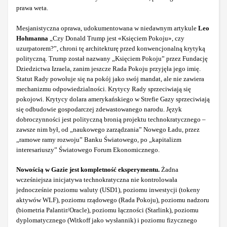
prawa weta.
Mesjanistyczna oprawa, udokumentowana w niedawnym artykule
Leo
Hohmanna
„Czy Donald Trump jest «Księciem Pokoju», czy
uzurpatorem?”, chroni tę architekturę przed konwencjonalną krytyką
polityczną. Trump został nazwany „Księciem Pokoju” przez Fundację
Dziedzictwa Izraela, zanim jeszcze Rada Pokoju przyjęła jego imię.
Statut Rady powołuje się na pokój jako swój mandat, ale nie zawiera
mechanizmu odpowiedzialności. Krytycy Rady sprzeciwiają się
pokojowi. Krytycy dolara amerykańskiego w Strefie Gazy sprzeciwiają
się odbudowie gospodarczej zdewastowanego narodu. Język
dobroczynności jest polityczną bronią projektu technokratycznego –
zawsze nim był, od „naukowego zarządzania” Nowego Ładu, przez
„ramowe ramy rozwoju” Banku Światowego, po „kapitalizm
interesariuszy” Światowego Forum Ekonomicznego.
Nowością w Gazie jest kompletność eksperymentu.
Żadna
wcześniejsza inicjatywa technokratyczna nie kontrolowała
jednocześnie poziomu waluty (USD1), poziomu inwestycji (tokeny
aktywów WLF), poziomu rządowego (Rada Pokoju), poziomu nadzoru
(biometria Palantir/Oracle), poziomu łączności (Starlink), poziomu
dyplomatycznego (Witkoff jako wysłannik) i poziomu fizycznego