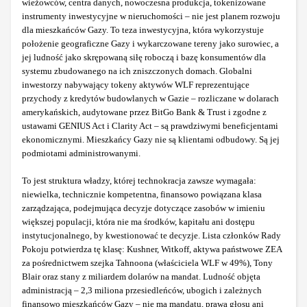
wieżowców, centra danych, nowoczesna produkcja, tokenizowane
instrumenty inwestycyjne w nieruchomości – nie jest planem rozwoju
dla mieszkańców Gazy. To teza inwestycyjna, która wykorzystuje
położenie geograficzne Gazy i wykarczowane tereny jako surowiec, a
jej ludność jako skrępowaną siłę roboczą i bazę konsumentów dla
systemu zbudowanego na ich zniszczonych domach. Globalni
inwestorzy nabywający tokeny aktywów WLF reprezentujące
przychody z kredytów budowlanych w Gazie – rozliczane w dolarach
amerykańskich, audytowane przez BitGo Bank & Trust i zgodne z
ustawami GENIUS Act i Clarity Act – są prawdziwymi beneficjentami
ekonomicznymi. Mieszkańcy Gazy nie są klientami odbudowy. Są jej
podmiotami administrowanymi.
To jest struktura władzy, której technokracja zawsze wymagała:
niewielka, technicznie kompetentna, finansowo powiązana klasa
zarządzająca, podejmująca decyzje dotyczące zasobów w imieniu
większej populacji, która nie ma środków, kapitału ani dostępu
instytucjonalnego, by kwestionować te decyzje. Lista członków Rady
Pokoju potwierdza tę klasę: Kushner, Witkoff, aktywa państwowe ZEA
za pośrednictwem szejka Tahnoona (właściciela WLF w 49%), Tony
Blair oraz stany z miliardem dolarów na mandat. Ludność objęta
administracją – 2,3 miliona przesiedleńców, ubogich i zależnych
finansowo mieszkańców Gazy – nie ma mandatu, prawa głosu ani