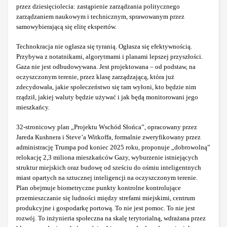
przez dziesięciolecia: zastąpienie zarządzania politycznego
zarządzaniem naukowym i technicznym, sprawowanym przez
samowybierającą się elitę ekspertów.
Technokracja nie ogłasza się tyranią. Ogłasza się efektywnością.
Przybywa z notatnikami, algorytmami i planami lepszej przyszłości.
Gaza nie jest odbudowywana. Jest projektowana – od podstaw, na
oczyszczonym terenie, przez klasę zarządzającą, która już
zdecydowała, jakie społeczeństwo się tam wyłoni, kto będzie nim
rządził, jakiej waluty będzie używać i jak będą monitorowani jego
mieszkańcy.
32-stronicowy plan „Projektu Wschód Słońca”, opracowany przez
Jareda Kushnera i Steve’a Witkoffa, formalnie zweryfikowany przez
administrację Trumpa pod koniec 2025 roku, proponuje „dobrowolną”
relokację 2,3 miliona mieszkańców Gazy, wyburzenie istniejących
struktur miejskich oraz budowę od sześciu do ośmiu inteligentnych
miast opartych na sztucznej inteligencji na oczyszczonym terenie.
Plan obejmuje biometryczne punkty kontrolne kontrolujące
przemieszczanie się ludności między strefami miejskimi, centrum
produkcyjne i gospodarkę portową. To nie jest pomoc. To nie jest
rozwój. To inżynieria społeczna na skalę terytorialną, wdrażana przez