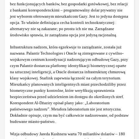
bez funkcjonujących banków, bez gospodarki gotówkowej, bez relacji
z bankami korespondenckimi – programowalny dolar prywatny nie
jest wyborem oferowanym mieszkańcom Gazy. Jest to jedyna dostępna
opcja. To właśnie definiująca cecha kontroli technokratycznej:
alternatywy nie są zakazane; po prostu ich nie ma. Zarządzane
środowisko sprawia, że zarządzana opcja jest jedyną racjonalną.
Infrastruktura nadzoru, która egzekwuje to zarządzanie, została już
nazwana. Palantir Technologies i Oracle są zintegrowane z cywilno-
wojskowym centrum koordynacji nadzorującym odbudowę Gazy, przy
czym Palantir dostarcza platformy identyfikacji biometrycznej oparte
na sztucznej inteligencji, a Oracle dostarcza infrastrukturę chmurową
klasy wojskowej. Starlink zapewnia łączność na całym terytorium.
Mieszkańcy planowanych inteligentnych miast przechodziliby przez
biometryczne punkty kontrolne, które weryfikują uprawnienia
bezpieczeństwa przed udzieleniem im dostępu do określonych stref.
Korespondent Al-Dżaziry opisał plany jako: „Laboratorium
państwowego nadzoru”. Metafora laboratorium nie jest retoryczna.
Dokładnie opisuje, czym ma być całkowicie nadzorowane, od podstaw
budowane miasto-państwo.
Wizja odbudowy Jareda Kushnera warta 70 miliardów dolarów – 180