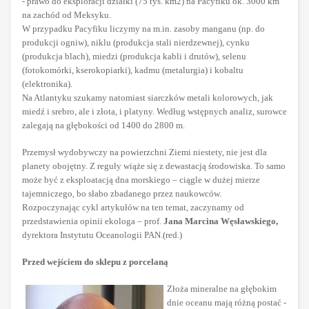
- prawo do eksploracji działki (75 tys. km2) na Pacyfiku ok. 3000 km
na zachód od Meksyku.
W przypadku Pacyfiku liczymy na m.in. zasoby manganu (np. do
produkcji ogniw), niklu (produkcja stali nierdzewnej), cynku
(produkcja blach), miedzi (produkcja kabli i drutów), selenu
(fotokomórki, kserokopiarki), kadmu (metalurgia) i kobaltu
(elektronika).
Na Atlantyku szukamy natomiast siarczków metali kolorowych, jak
miedź i srebro, ale i złota, i platyny. Według wstępnych analiz, surowce
zalegają na głębokości od 1400 do 2800 m.
Przemysł wydobywczy na powierzchni Ziemi niestety, nie jest dla
planety obojętny. Z reguły wiąże się z dewastacją środowiska. To samo
może być z eksploatacją dna morskiego – ciągle w dużej mierze
tajemniczego, bo słabo zbadanego przez naukowców.
Rozpoczynając cykl artykułów na ten temat, zaczynamy od
przedstawienia opinii ekologa – prof.
Jana Marcina Węsławskiego,
dyrektora Instytutu Oceanologii PAN.(red.)
Przed wejściem do sklepu z porcelaną
Złoża mineralne na głębokim
dnie oceanu mają różną postać -