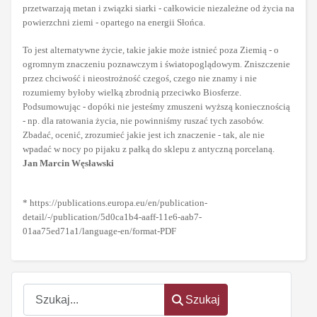
przetwarzają metan i związki siarki - całkowicie niezależne od życia na
powierzchni ziemi - opartego na energii Słońca.
To jest alternatywne życie, takie jakie może istnieć poza Ziemią - o
ogromnym znaczeniu poznawczym i światopoglądowym. Zniszczenie
przez
chciwość i nieostrożność czegoś, czego nie znamy i nie
rozumiemy byłoby
wielką zbrodnią przeciwko Biosferze.
Podsumowując - dopóki nie jesteśmy zmuszeni wyższą koniecznością
- np.
dla ratowania życia, nie powinniśmy ruszać tych zasobów.
Zbadać, ocenić, zrozumieć jakie jest ich znaczenie - tak, ale nie
wpadać w nocy po pijaku z pałką do sklepu z antyczną porcelaną.
Jan Marcin Węsławski
* https://publications.europa.eu/en/publication-
detail/-/publication/5d0ca1b4-aaff-11e6-aab7-
01aa75ed71a1/language-en/format-PDF
Szukaj
Szukaj