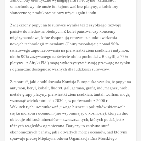
Samochody elektryczne wymagają litu i neodymu; katalizator
samochodowy nie może funkcjonować bez platyny, a kolektory
słoneczne są produkowane przy użyciu galu i indu.
Zwiększony popyt na te surowce wynika też z szybkiego rozwoju
państw do niedawna biednych. Z kolei państwa, czy koncerny
międzynarodowe, które dysponują cennymi z punktu widzenia
nowych technologii minerałami (Chiny zaspokajają ponad 90%
światowego zapotrzebowania na pierwiastki ziem rzadkich i antymon,
około 90% zużywanego na świecie niobu pochodzi z Brazylii, a 77%
platyny - z Afryki Płd.) mogą wykorzystywać swoją przewagę na rynku
i ograniczać dostępność ważnych dla ludzkości surowców.
Z raportu*, jaki opublikowała Komisja Europejska wynika, iż popyt na
antymon, beryl, kobalt, fluoryt, gal, german, grafit, ind, magnez, niob,
metale grupy platyny, pierwiastki ziem rzadkich, tantal, wolfram mogą
wzrosnąć wielokrotnie do 2030 r., w porównaniu z 2006 r.
Wskutek tych uwarunkowań, uwaga biznesu i polityków skierowała
się ku morzom i oceanom (nie wspominając o kosmosie), których dno
obiecuje obfitość minerałów – zwłaszcza tych, których podaż jest z
różnych względów ograniczona. Dotyczy to zarówno stref
ekonomicznych państw, jak i otwartych mórz i oceanów, nad którymi
sprawuje pieczę Międzynarodowa Organizacja Dna Morskiego