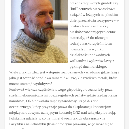
od konkrecji - czyli grudek czy
"buł" cennych pierwiastków i
związków leżących na płaskim
dnie, przez złoża rozsypowe - w
postaci ławic żwirów czy
piasków zawierających cenne
materiały, aż do różnego
rodzaju naskorupień i form
powstałych w wyniku
działalności podwodnych
wulkanów i wylewów lawy z
pęknięć dna morskiego.
Wiele z takich złóż jest wstępnie rozpoznanych - wiadomo gdzie leżą i
jaka jest wartość handlowa minerałów - zwykle rzadkich metali, które
można stamtąd wydobywać.
Ponieważ większa część światowego głębokiego oceanu leży poza
strefami ekonomicznymi poszczególnych państw, gdzie rządzą prawa
narodowe, ONZ powołała międzynarodowy urząd d/s dna
oceanicznego, który przyznaje prawa do eksploatacji konsorcjom
międzynarodowym, uznającym kontrolę ONZ nad taką eksploatacją.
Polska ma udziały w co najmniej dwóch takich
obszarach - na
Pacyfiku i na Atlantyku (trwa obrót tymi prawami, więc
może się to