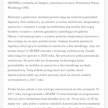
(MODM) z siedzibą na Jamajce, utworzona na mocy Konwencji Prawa
Morskiego ONZ.
Marzenia o górnictwie morskim powoli stają się realnością (przykład
Japonii), choć naukowcy są ostrożni w ocenie możliwości eksploatacji
surowców z oceanów z uwagi na niedostateczną wiedzę dotyczącą
biosfery oceanów i ochronę gatunków zasiedlających głębiny.
Obawy o dewastację mórz i oceanów podczas eksploatacji surowców z
dna wydają się na razie przedwczesne: brakuje bowiem prawnych
regulacji dotyczących wydobycia surowców z dna morskiego, więc nie
można złożyć w MODM wniosku o koncesję wydobywczą. Zasady
takie mają być gotowe w 2020 roku. Ale jest jeszcze jedna przeszkoda:
techniczna. Na razie nikt nie dysponuje technologią, która
pozwalałaby na wydobycie surowców z dna morskiego na skalę
przemysłową. Tutaj jednak postęp może być szybki, skoro
Japończykom udało się zrobić pierwszy krok na swoich wodach
terytorialnych w 2017 roku.
Polska bierze udział w tym wyścigu surowcowym na obu oceanach. W
2017 roku wynegocjowała z MODM 15-letni kontrakt na rozpoznanie
złóż na ryfcie śródatlantyckim (działka liczy ok. 10 tys.m2), od 30 lat
mamy też - jako jeden z sześciu członków konsorcjum Interoceanmetal