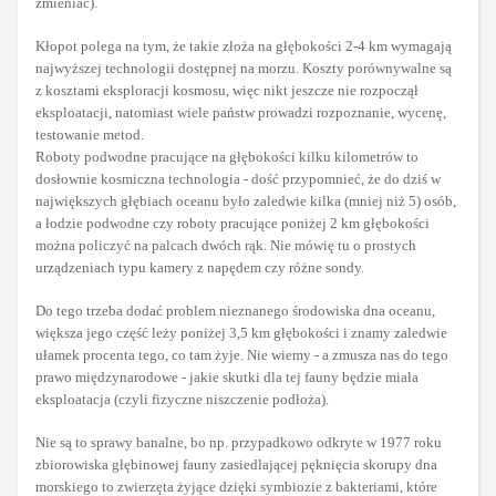
zmieniać).
Kłopot polega na tym, że takie złoża na głębokości 2-4 km wymagają
najwyższej technologii dostępnej na morzu. Koszty porównywalne są
z
kosztami eksploracji kosmosu, więc nikt jeszcze nie rozpoczął
eksploatacji, natomiast wiele państw prowadzi rozpoznanie, wycenę,
testowanie metod.
Roboty podwodne pracujące na głębokości kilku kilometrów to
dosłownie
kosmiczna technologia - dość przypomnieć, że do dziś w
największych
głębiach oceanu było zaledwie kilka (mniej niż 5) osób,
a łodzie podwodne czy roboty pracujące poniżej 2 km głębokości
można policzyć na palcach dwóch rąk. Nie mówię tu o prostych
urządzeniach typu kamery z napędem czy różne sondy.
Do tego trzeba dodać problem nieznanego środowiska dna oceanu,
większa jego część leży poniżej 3,5 km głębokości i znamy zaledwie
ułamek procenta tego, co tam żyje. Nie wiemy - a zmusza nas do tego
prawo międzynarodowe - jakie skutki dla tej fauny będzie miała
eksploatacja (czyli fizyczne niszczenie podłoża).
Nie są to sprawy banalne, bo np. przypadkowo odkryte w 1977 roku
zbiorowiska głębinowej fauny zasiedlającej pęknięcia skorupy dna
morskiego to zwierzęta żyjące dzięki symbiozie z bakteriami, które