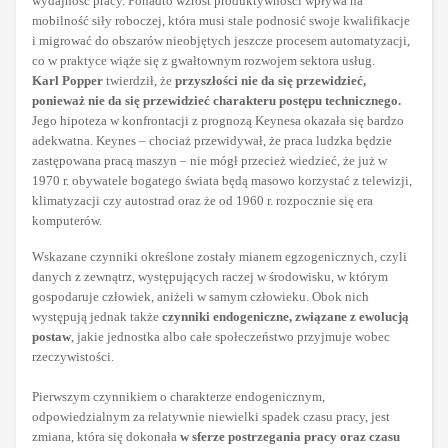
wydajność pracy. Ponadto wzrost produktywności wpływa na
mobilność siły roboczej, która musi stale podnosić swoje kwalifikacje
i migrować do obszarów nieobjętych jeszcze procesem automatyzacji,
co w praktyce wiąże się z gwałtownym rozwojem sektora usług.
Karl Popper
twierdził, że
przyszłości nie da się przewidzieć,
ponieważ nie da się przewidzieć charakteru postępu technicznego.
Jego hipoteza w konfrontacji z prognozą Keynesa okazała się bardzo
adekwatna. Keynes – chociaż przewidywał, że praca ludzka będzie
zastępowana pracą maszyn – nie mógł przecież wiedzieć, że już w
1970 r. obywatele bogatego świata będą masowo korzystać z telewizji,
klimatyzacji czy autostrad oraz że od 1960 r. rozpocznie się era
komputerów.
Wskazane czynniki określone zostały mianem egzogenicznych, czyli
danych z zewnątrz, występujących raczej w środowisku, w którym
gospodaruje człowiek, aniżeli w samym człowieku. Obok nich
występują jednak także
czynniki endogeniczne, związane
z ewolucją
postaw
, jakie jednostka albo całe społeczeństwo przyjmuje wobec
rzeczywistości.
Pierwszym czynnikiem o charakterze endogenicznym,
odpowiedzialnym za relatywnie niewielki spadek czasu pracy, jest
zmiana, która się dokonała
w sferze postrzegania pracy oraz czasu