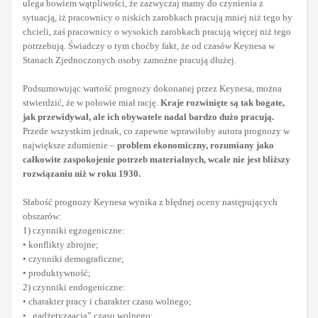
ulega bowiem wątpliwości, że zazwyczaj mamy do czynienia z
sytuacją, iż pracownicy o niskich zarobkach pracują mniej niż tego by
chcieli, zaś pracownicy o wysokich zarobkach pracują więcej niż tego
potrzebują. Świadczy o tym choćby fakt, że od czasów Keynesa w
Stanach Zjednoczonych osoby zamożne pracują dłużej.
Podsumowując wartość prognozy dokonanej przez Keynesa, można
stwierdzić, że w połowie miał rację.
Kraje rozwinięte są tak bogate,
jak przewidywał, ale ich obywatele nadal bardzo dużo pracują.
Przede wszystkim jednak, co zapewne wprawiłoby autora prognozy w
największe zdumienie –
problem ekonomiczny, rozumiany jako
całkowite zaspokojenie potrzeb materialnych, wcale nie jest bliższy
rozwiązaniu niż w roku 1930.
Słabość prognozy Keynesa wynika z błędnej oceny następujących
obszarów:
1) czynniki egzogeniczne:
• konflikty zbrojne;
• czynniki demograficzne;
• produktywność;
2) czynniki endogeniczne:
• charakter pracy i charakter czasu wolnego;
• „gadżetyzaacja” czasu wolnego;