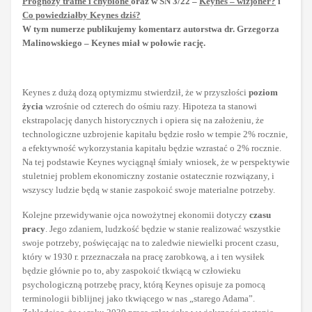
Prognozy trafne i chybione
oraz w SN 3/22 –
Keynes – wizjoner?
i
Co powiedziałby Keynes dziś?
W tym numerze publikujemy komentarz autorstwa dr. Grzegorza
Malinowskiego – Keynes miał w połowie rację.
Keynes z dużą dozą optymizmu stwierdził, że w przyszłości
poziom
życia
wzrośnie od czterech do ośmiu razy. Hipoteza ta stanowi
ekstrapolację danych historycznych i opiera się na założeniu, że
technologiczne uzbrojenie kapitału będzie rosło w tempie 2% rocznie,
a efektywność wykorzystania kapitału będzie wzrastać o 2% rocznie.
Na tej podstawie Keynes wyciągnął śmiały wniosek, że w perspektywie
stuletniej problem ekonomiczny zostanie ostatecznie rozwiązany, i
wszyscy ludzie będą w stanie zaspokoić swoje materialne potrzeby.
Kolejne przewidywanie ojca nowożytnej ekonomii dotyczy
czasu
pracy
. Jego zdaniem, ludzkość będzie w stanie realizować wszystkie
swoje potrzeby, poświęcając na to zaledwie niewielki procent czasu,
który w 1930 r. przeznaczała na pracę zarobkową, a i ten wysiłek
będzie głównie po to, aby zaspokoić tkwiącą w człowieku
psychologiczną potrzebę pracy, którą Keynes opisuje za pomocą
terminologii biblijnej jako tkwiącego w nas „starego Adama”.