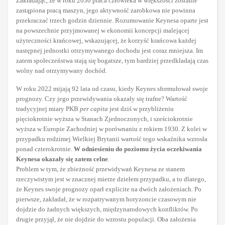
Zakładając, że w roku 2030 praca człowieka w większości zostanie
zastąpiona pracą maszyn, jego aktywność zarobkowa nie powinna
przekraczać trzech godzin dziennie. Rozumowanie Keynesa oparte jest
na powszechnie przyjmowanej w ekonomii koncepcji malejącej
użyteczności krańcowej, wskazującej, że korzyść krańcowa każdej
następnej jednostki otrzymywanego dochodu jest coraz mniejsza. Im
zatem społeczeństwa stają się bogatsze, tym bardziej przedkładają czas
wolny nad otrzymywany dochód.
W roku 2022 mijają 92 lata od czasu, kiedy Keynes sformułował swoje
prognozy. Czy jego przewidywania okazały się trafne? Wartość
tradycyjnej miary PKB
per capita
jest dziś w przybliżeniu
pięciokrotnie wyższa w Stanach Zjednoczonych, i sześciokrotnie
wyższa w Europie Zachodniej w porównaniu z rokiem 1930. Z kolei w
przypadku rodzimej Wielkiej Brytanii wartość tego wskaźnika wzrosła
ponad czterokrotnie.
W odniesieniu do poziomu życia oczekiwania
Keynesa okazały się zatem celne
.
Problem w tym, że zbieżność przewidywań Keynesa ze stanem
rzeczywistym jest w znacznej mierze dziełem przypadku, a to dlatego,
że Keynes swoje prognozy oparł explicite na dwóch założeniach. Po
pierwsze, zakładał, że w rozpatrywanym horyzoncie czasowym nie
dojdzie do żadnych większych, międzynarodowych konfliktów. Po
drugie przyjął, że nie dojdzie do wzrostu populacji. Oba założenia