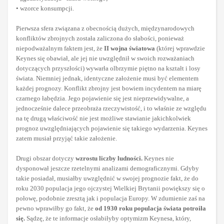
• wzorce konsumpcji.
Pierwsza sfera związana z obecnością dużych, międzynarodowych
konfliktów zbrojnych została zaliczona do słabości, ponieważ
niepodważalnym faktem jest, że
II wojna światowa
(której wprawdzie
Keynes się obawiał, ale jej nie uwzględnił w swoich rozważaniach
dotyczących przyszłości) wywarła olbrzymie piętno na kształt i losy
świata. Niemniej jednak, identyczne założenie musi być elementem
każdej prognozy. Konflikt zbrojny jest bowiem incydentem na miarę
czarnego łabędzia. Jego pojawienie się jest nieprzewidywalne, a
jednocześnie dalece przeobraża rzeczywistość, i to właśnie ze względu
na tę drugą właściwość nie jest możliwe stawianie jakichkolwiek
prognoz uwzględniających pojawienie się takiego wydarzenia. Keynes
zatem musiał przyjąć takie założenie.
Drugi obszar dotyczy
wzrostu liczby ludności.
Keynes nie
dysponował jeszcze rzetelnymi analizami demograficznymi. Gdyby
takie posiadał, musiałby uwzględnić w swojej prognozie fakt, że do
roku 2030 populacja jego ojczystej Wielkiej Brytanii powiększy się o
połowę, podobnie zresztą jak i populacja Europy. W zdumienie zaś na
pewno wprawiłby go fakt, że
od 1930 roku populacja świata potroiła
się.
Sądzę, że te informacje osłabiłyby optymizm Keynesa, który,