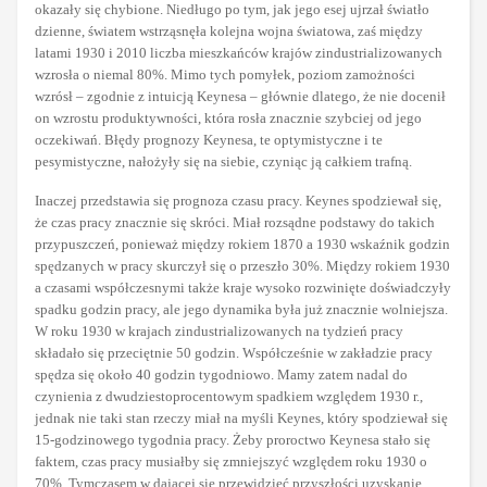
okazały się chybione. Niedługo po tym, jak jego esej ujrzał światło
dzienne, światem wstrząsnęła kolejna wojna światowa, zaś między
latami 1930 i 2010 liczba mieszkańców krajów zindustrializowanych
wzrosła o niemal 80%. Mimo tych pomyłek, poziom zamożności
wzrósł – zgodnie z intuicją Keynesa – głównie dlatego, że nie docenił
on wzrostu produktywności, która rosła znacznie szybciej od jego
oczekiwań. Błędy prognozy Keynesa, te optymistyczne i te
pesymistyczne, nałożyły się na siebie, czyniąc ją całkiem trafną.
Inaczej przedstawia się prognoza czasu pracy. Keynes spodziewał się,
że czas pracy znacznie się skróci. Miał rozsądne podstawy do takich
przypuszczeń, ponieważ między rokiem 1870 a 1930 wskaźnik godzin
spędzanych w pracy skurczył się o przeszło 30%. Między rokiem 1930
a czasami współczesnymi także kraje wysoko rozwinięte doświadczyły
spadku godzin pracy, ale jego dynamika była już znacznie wolniejsza.
W roku 1930 w krajach zindustrializowanych na tydzień pracy
składało się przeciętnie 50 godzin. Współcześnie w zakładzie pracy
spędza się około 40 godzin tygodniowo. Mamy zatem nadal do
czynienia z dwudziestoprocentowym spadkiem względem 1930 r.,
jednak nie taki stan rzeczy miał na myśli Keynes, który spodziewał się
15-godzinowego tygodnia pracy. Żeby proroctwo Keynesa stało się
faktem, czas pracy musiałby się zmniejszyć względem roku 1930 o
70%. Tymczasem w dającej się przewidzieć przyszłości uzyskanie