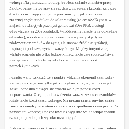
wolnego
. Na przestrzeni lat uległ bowiem zmianie charakter pracy.
Zarobkowanie nie kojarzy się już dziś z mozołem i katorgą. Zarówno
dzięki obowiązującym regulacjom prawnym, jak i przesunięciu
znacznej części produkcji do sektora usług (za czasów Keynesa w
krajach rozwiniętych przemysł generował 80% PKB, a usługi
odpowiadały za 20% produkcji. Współcześnie relacje te są dokładnie
odwrotne), współczesna praca coraz częściej nie jest jedynie
zdobywaniem środków do życia, ale stanowi źródło satysfakcji,
inspiracji i podstawę życia towarzyskiego. Między innymi z tego
właśnie względu nie tylko jednostki, lecz także całe społeczeństwa,
pracują więcej niż by to wynikało z konieczności zaspokajania
potrzeb życiowych.
Ponadto warto wskazać, że z punktu widzenia ekonomii czas wolny
można postrzegać nie tylko jako pożądaną korzyść, lecz także jako
koszt. Jednostka ciesząca się czasem wolnym ponosi koszt
niepracowania. Z tego punktu widzenia, wraz ze wzrostem zarobków,
rośnie także koszt czasu wolnego.
Nie można zatem stawiać znaku
równości między wzrostem zamożności a spadkiem czasu pracy
. Za
pomocą tej koncepcji można również wyjaśnić wolne tempo spadku
czasu pracy w krajach wysoko rozwiniętych.
Kolejnym czynnikiem, który zdecydowałem się potraktować osobno,