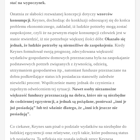
stać na wypoczynek.
Ostatnia ze słabości rozważanej koncepcji dotyczy
wzorców
konsumpcji.
Keynes, dochodząc do konkluzji odnoszącej się do końca
problemu ekonomicznego, zakładał, iż ludzkie potrzeby mogą zostać
zaspokojone, czyli że na pewnym etapie konsumpcji człowiek jest w
stanie stwierdzić, iż nie potrzebuje większej ilości dóbr.
Okazało się
jednak, że ludzkie potrzeby są niemożliwe do zaspokojenia
. Kiedy
Keynes formułował swoją prognozę, zdecydowana większość
wydatków gospodarstw domowych przeznaczana była na zaspokajanie
podstawowych potrzeb związanych z żywnością, odzieżą,
utrzymaniem gospodarstwa itp., natomiast fundusze przeznaczane na
dobra podkreślające status ich posiadacza stanowiły zaledwie
niewielki procent. Współcześnie mamy jednak do czynienia z
zupełnym odwróceniem tej sytuacji.
Nawet osoby niezamożne
większość funduszy przeznaczają na dobra, które nie są niezbędne
do codziennej egzystencji, a jednak są pożądane, ponieważ „inni je
już posiadają” lub też właśnie dlatego, że „inni ich jeszcze nie
posiadają”.
Co ciekawe, Keynes sam pisał o podziale wydatków na niezbędne do
ludzkiej egzystencji oraz relatywne, czyli takie, które podnoszą status
ich posiadacza. Ta refleksja nie została jednak przez Keynesa