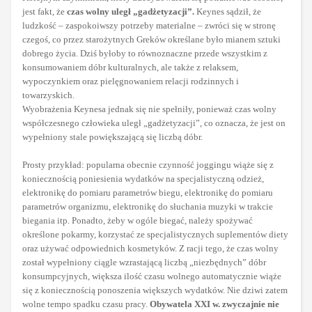
jest fakt, że
czas wolny uległ „gadżetyzacji”.
Keynes sądził, że
ludzkość – zaspokoiwszy potrzeby materialne – zwróci się w stronę
czegoś, co przez starożytnych Greków określane było mianem sztuki
dobrego życia. Dziś byłoby to równoznaczne przede wszystkim z
konsumowaniem dóbr kulturalnych, ale także z relaksem,
wypoczynkiem oraz pielęgnowaniem relacji rodzinnych i
towarzyskich.
Wyobrażenia Keynesa jednak się nie spełniły, ponieważ czas wolny
współczesnego człowieka uległ „gadżetyzacji”, co oznacza, że jest on
wypełniony stale powiększającą się liczbą dóbr.
Prosty przykład: popularna obecnie czynność joggingu wiąże się z
koniecznością poniesienia wydatków na specjalistyczną odzież,
elektronikę do pomiaru parametrów biegu, elektronikę do pomiaru
parametrów organizmu, elektronikę do słuchania muzyki w trakcie
biegania itp. Ponadto, żeby w ogóle biegać, należy spożywać
określone pokarmy, korzystać ze specjalistycznych suplementów diety
oraz używać odpowiednich kosmetyków. Z racji tego, że czas wolny
został wypełniony ciągle wzrastającą liczbą „niezbędnych” dóbr
konsumpcyjnych, większa ilość czasu wolnego automatycznie wiąże
się z koniecznością ponoszenia większych wydatków. Nie dziwi zatem
wolne tempo spadku czasu pracy.
Obywatela XXI w. zwyczajnie nie