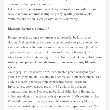
takiego rezultatu jest niemożliwe.
Od czasów Keynesa zamożność krajów bogatych wzrosła zatem
sześciokrotnie, natomiast długość pracy spadła jedynie o 20%
.
Warto zastanowić się, z czego wynika ten stan rzeczy.
Dlaczego Keynes się pomylił?
Keynes uważał, że wraz ze wzrostem zamożności będzie maleć
skłonność do poświęcania czasu na pracę zarobkową, co spowoduje
znaczne zwiększenie ilości czasu wolnego i w konsekwencji ludzie
będą musieli się uczyć „sztuki dobrego życia”, polegającej na
właściwym wykorzystaniu tegoż czasu. Tak się jednak nie stało.
Czasu
wolnego nie przybyło na tyle dużo, by narzucać zmianę filozofii
życia.
Co więcej, istnieją znaczne różnice w liczbie przepracowywanych
godzin między krajami. Na przykład Amerykanie, pracując przez 1610
godzin rocznie, spędzają w pracy znacznie więcej czasu niż
Brytyjczycy, poświęcający pracy 1489 godzin. Do sytuacji
prognozowanej przez Keynesa najbardziej zbliżyła się Holandia,
której mieszkańcy pracują najkrócej – przez ok. 1400 godzin w roku.
W dodatku przytoczone wyżej średnie wartości skrywają fakt, że
elementem różnicującym czas pracy jest także grupa zawodowa. Nie