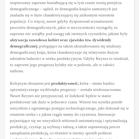
inspirowany zapewne kształtującą się w tym czasie teorią przejścia
demograficznego – sądził, że demografia krajów zamożnych już
znalazła się w fazie charakteryzującej się znikomym wzrostem
populacji. Co więcej, nawet gdyby dysponował scenariuszem
procesów demograficznych, jakie w rzeczywistości wystąpiły, to
zapewne nie wziąłby pod uwagę tak istotnych czynników, jakimi były
aktywacja zawodowa kobiet
oraz zjawisko tzw. dywidendy
demograficznej
, polegające na takim ukształtowaniu się struktury
demograficznej kraju, która charakteryzuje się relatywnie dużym
udziałem ludności w wieku produkcyjnym. Gdyby Keynes to wiedział,
to zapewne jego prognoza byłaby nie w połowie, ale w całości
trafiona.
Kolejnym obszarem jest
produktywność,
która – mimo bardzo
optymistycznego wydźwięku prognozy – została niedoszacowana.
Nawet Keynes nie przypuszczał, że ludzkość będzie w stanie
produkować tak dużo w jednostce czasu. Wzrost ten wynika przede
wszystkim z ogromnego postępu technologicznego, jaki dokonał się w
ostatnim wieku i z jakim ciągle mamy do czynienia. Innowacje
pojawiające się we wszystkich sektorach automatyzują i optymalizują
produkcję, czyniąc ją szybszą i tańszą, a także usprawniają proces
zarządzania produkcją, co również w istotny sposób podnosi