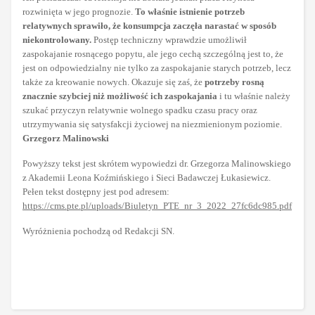
rozwinięta w jego prognozie.
To właśnie istnienie potrzeb
relatywnych sprawiło, że konsumpcja zaczęła narastać w sposób
niekontrolowany.
Postęp techniczny wprawdzie umożliwił
zaspokajanie rosnącego popytu, ale jego cechą szczególną jest to, że
jest on odpowiedzialny nie tylko za zaspokajanie starych potrzeb, lecz
także za kreowanie nowych. Okazuje się zaś, że
potrzeby rosną
znacznie szybciej niż możliwość ich zaspokajania
i tu właśnie należy
szukać przyczyn relatywnie wolnego spadku czasu pracy oraz
utrzymywania się satysfakcji życiowej na niezmienionym poziomie.
Grzegorz Malinowski
Powyższy tekst jest skrótem wypowiedzi dr. Grzegorza Malinowskiego
z Akademii Leona Koźmińskiego i Sieci Badawczej Łukasiewicz.
Pełen tekst dostępny jest pod adresem:
https://cms.pte.pl/uploads/Biuletyn_PTE_nr_3_2022_27fc6dc985.pdf
Wyróżnienia pochodzą od Redakcji SN.