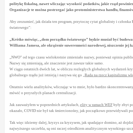
politykę fiskalną, nawet wliczając wysokość podatków, jakie rząd powinie
Organizacje te można postrzegać jako protoministerstwa handlu, finansó
Aby zrozumieć, jak działa ten program, przytoczę cytat globalisty i człon
światowego”:
„Krótko mówiąc, „dom porządku światowego” będzie musiał być budowany o
Williama Jamesa, ale okrążenie suwerenności narodowej, niszczenie jej k
„NWO” od tego czasu wielokrotnie zmieniało nazwy, ponieważ opinia publicz
Nazwy się zmieniają, ale znaczenie jest zawsze takie samo.
W ciągu ostatnich dwóch lat, w obliczu rozległych globalnych wydarzeń kry
globalnego rządu już istnieją i nazywa się go
„Rada na rzecz kapitalizmu wł
Ostatnio wielu analityków, wliczając w to mnie, było bardzo skoncentrow
mówić o przyszłych planach centralizacji.
Jak zauważyłem w poprzednich artykułach,
elity w ramach WEF
były zbyt po
okazało, COVID nie był tak śmiercionośny, jak początkowo przewidywali p
Tak więc idziemy dalej, kryzys za kryzysem, jak spadające domino, aż dojd
najwyższego szczebla, są oni raczej ośrodkiem analitycznym wysokiego szcze