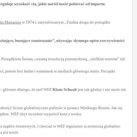
reguluje wysokość cła, jakie naród może pobierać od importu.
airs Magazine
w 1974 r. zatytułowanym „Trudna droga do porządku
itające, buzujące zamieszanie”, używając słynnego opisu rzeczywistości
 Porządkiem Świata, czwartą rewolucją przemysłową, „wielkim resetem” itd.
ci, prawie bez fanfar i wzmianek w mediach głównego nurtu. Początki
– głównie dlatego, że szef WEF
Klaus Schwab
jest tak głośny i nie może nie
ożyć liczne globalistyczne polityki w postaci Wielkiego Resetu. Jak się
e będzie. WEF zbyt wcześnie wypuścił kota z worka.
a rządów światowych. I chociaż w WEF regularnie uczestniczą globaliści
 niż teorii.