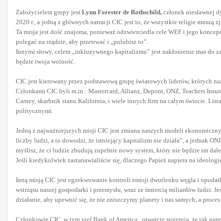
Założycielem grupy jest
Lynn Forester de Rothschild,
członek niesławnej dy
2020 r., a jedną z głównych narracji CIC jest to, że wszystkie religie musz
Ta misja jest dość znajoma, ponieważ odzwierciedla cele WEF i jego koncepc
polegać na rządzie, aby przetrwać i „polubisz to”.
Innymi słowy, celem „inkluzywnego kapitalizmu” jest nakłonienie mas do za
będzie twoja wolność.
CIC jest kierowany przez podstawową grupę światowych liderów, których nazy
Członkami CIC byli m.in.: Mastercard, Allianz, Dupont, ONZ, Teachers Insu
Carney, skarbnik stanu Kalifornia, i wiele innych firm na całym świecie. Li
politycznymi.
Jedną z najważniejszych misji CIC jest zmiana naszych modeli ekonomiczn
liczby ludzi, a to dowodzi, że istniejący kapitalizm nie działa”, a jednak 
myślisz, że ci ludzie zbudują zupełnie nowy system, który nie będzie im dale
Jeśli kiedykolwiek zastanawialiście się, dlaczego Papież napiera na ideologi
Inną misją CIC jest egzekwowanie kontroli emisji dwutlenku węgla i opodat
wstrząsu naszej gospodarki i przemysłu, wraz ze śmiercią miliardów ludzi. J
działanie, aby upewnić się, że nie zniszczymy planety i nas samych, a proce
Członkowie CIC, w tym
szef Bank of America
, otwarcie sugerują, że tak n