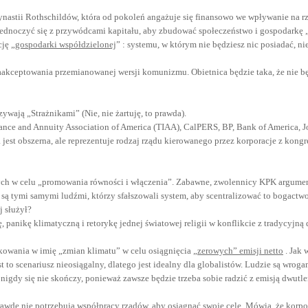
nastii Rothschildów, która od pokoleń angażuje się finansowo we wpływanie na rz
ą zjednoczyć się z przywódcami kapitału, aby zbudować społeczeństwo i gospodarkę 
ję „
gospodarki współdzielonej
” : systemu, w którym nie będziesz nic posiadać, n
akceptowania przemianowanej wersji komunizmu. Obietnica będzie taka, że nie będ
wają „Strażnikami” (Nie, nie żartuję, to prawda).
rance and Annuity Association of America (TIAA), CalPERS, BP, Bank of America, 
sta jest obszerna, ale reprezentuje rodzaj rządu kierowanego przez korporacje z ko
ych w celu „promowania równości i włączenia”. Zabawne, zwolennicy KPK argumen
ONI są tymi samymi ludźmi, którzy sfałszowali system, aby scentralizować to bogac
j służył?
ę, panikę klimatyczną i retorykę jednej światowej religii w konflikcie z tradycyjn
kowania w imię „zmian klimatu” w celu osiągnięcia „
zerowych” emisji netto
. Jak 
est to scenariusz nieosiągalny, dlatego jest idealny dla globalistów. Ludzie są wr
s nigdy się nie skończy, ponieważ zawsze będzie trzeba sobie radzić z emisją dwutl
aprawdę nie potrzebują współpracy rządów, aby osiągnąć swoje cele. Mówią, że kor