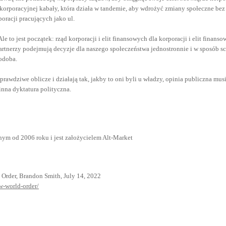
j korporacyjnej kabały, która działa w tandemie, aby wdrożyć zmiany społeczne bez
poracji pracujących jako ul.
e to jest początek: rząd korporacji i elit finansowych dla korporacji i elit finan
artnerzy podejmują decyzje dla naszego społeczeństwa jednostronnie i w sposób sc
podoba.
prawdziwe oblicze i działają tak, jakby to oni byli u władzy, opinia publiczna musi
inna dyktatura polityczna.
ym od 2006 roku i jest założycielem Alt-Market
 Order, Brandon Smith, July 14, 2022
ew-world-order/