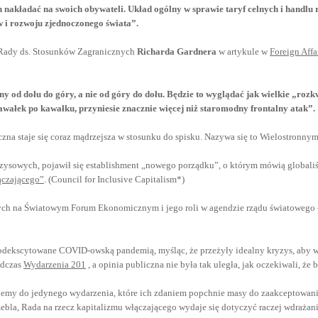
n nakładać na swoich obywateli. Układ ogólny w sprawie taryf celnych i handlu 
w i rozwoju zjednoczonego świata”.
ka Rady ds. Stosunków Zagranicznych
Richarda Gardnera
w artykule w
Foreign Aff
d dołu do góry, a nie od góry do dołu. Będzie to wyglądać jak wielkie „rozkw
awałek po kawałku, przyniesie znacznie więcej niż staromodny frontalny atak”.
na staje się coraz mądrzejsza w stosunku do spisku. Nazywa się to Wielostronnym
zysowych, pojawił się establishment „nowego porządku”, o którym mówią globaliś
ączającego”
. (Council for Inclusive Capitalism*)
anych na Światowym Forum Ekonomicznym i jego roli w agendzie rządu światowego 
dekscytowane COVID-owską pandemią, myśląc, że przeżyły idealny kryzys, aby wdr
odczas
Wydarzenia 201
, a opinia publiczna nie była tak uległa, jak oczekiwali, ż
ziemy do jedynego wydarzenia, które ich zdaniem popchnie masy do zaakceptowani
bla, Rada na rzecz kapitalizmu włączającego wydaje się dotyczyć raczej wdrażania