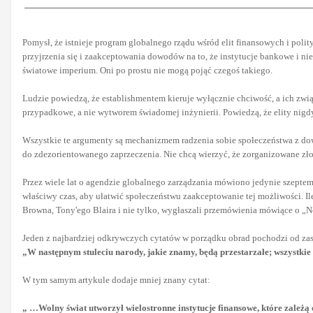
Pomysł, że istnieje program globalnego rządu wśród elit finansowych i polit
przyjrzenia się i zaakceptowania dowodów na to, że instytucje bankowe i ni
światowe imperium. Oni po prostu nie mogą pojąć czegoś takiego.
Ludzie powiedzą, że establishmentem kieruje wyłącznie chciwość, a ich zwi
przypadkowe, a nie wytworem świadomej inżynierii. Powiedzą, że elity nigdy
Wszystkie te argumenty są mechanizmem radzenia sobie społeczeństwa z dowo
do zdezorientowanego zaprzeczenia. Nie chcą wierzyć, że zorganizowane zło n
Przez wiele lat o agendzie globalnego zarządzania mówiono jedynie szeptem w
właściwy czas, aby ułatwić społeczeństwu zaakceptowanie tej możliwości.
Browna, Tony'ego Blaira i nie tylko, wygłaszali przemówienia mówiące o „No
Jeden z najbardziej odkrywczych cytatów w porządku obrad pochodzi od zast
„W następnym stuleciu narody, jakie znamy, będą przestarzałe; wszystk
W tym samym artykule dodaje mniej znany cytat:
„ …Wolny świat utworzył wielostronne instytucje finansowe, które zale