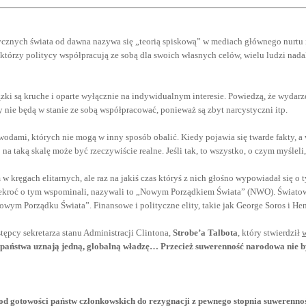
ycznych świata od dawna nazywa się „teorią spiskową” w mediach głównego nurtu i es
ektórzy politycy współpracują ze sobą dla swoich własnych celów, wielu ludzi nada
ązki są kruche i oparte wyłącznie na indywidualnym interesie. Powiedzą, że wydar
 nie będą w stanie ze sobą współpracować, ponieważ są zbyt narcystyczni itp.
dami, których nie mogą w inny sposób obalić. Kiedy pojawia się twarde fakty, a 
a taką skalę może być rzeczywiście realne. Jeśli tak, to wszystko, o czym myśleli,
 kręgach elitarnych, ale raz na jakiś czas któryś z nich głośno wypowiadał się o t
 Ilekroć o tym wspominali, nazywali to „Nowym Porządkiem Świata” (NWO). Świat
wym Porządku Świata”. Finansowe i polityczne elity, takie jak George Soros i He
ępcy sekretarza stanu Administracji Clintona,
Strobe’a Talbota
, który stwierdził
ie państwa uznają jedną, globalną władzę… Przecież suwerenność narodowa nie
żą od gotowości państw członkowskich do rezygnacji z pewnego stopnia suwere