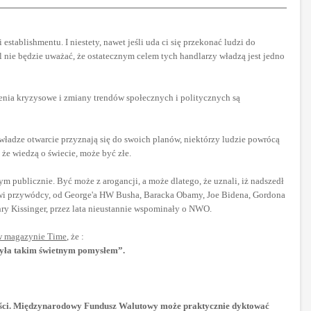
tablishmentu. I niestety, nawet jeśli uda ci się przekonać ludzi do
l nie będzie uważać, że ostatecznym celem tych handlarzy władzą jest jedno
zenia kryzysowe i zmiany trendów społecznych i politycznych są
władze otwarcie przyznają się do swoich planów, niektórzy ludzie powrócą
 że wiedzą o świecie, może być złe.
ym publicznie. Być może z arogancji, a może dlatego, że uznali, iż nadszedł
owi przywódcy, od George'a HW Busha, Baracka Obamy, Joe Bidena, Gordona
nry Kissinger, przez lata nieustannie wspominały o NWO.
w magazynie Time
, że :
 była takim świetnym pomysłem”.
nności. Międzynarodowy Fundusz Walutowy może praktycznie dyktować