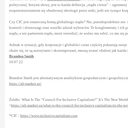
politycznej. Innymi słowy, jest to każda definicja „rządu cienia” – ogromne
rozprzestrzenianiem się obudzonej ideologii przez setki, jeśli nie tysiące kor
Czy CIC jest ostateczną formą globalnego rządu? Nie, prawdopodobnie nie. Al
kontroli i równowagi oraz wszelki udział wyborców. Te konglomeraty i ich p
rządu, a nie partnerem rządu, może twierdzić, że wolno mu robić, co mu się 
Jednak w sytuacji, gdy korporacje i globaliści coraz częściej pokazują swoje 
okaże się, że są autorytarni i skorumpowani, muszą zostać obaleni jak każda 
Brandon Smith
16.07.22
Brandon Smith jest alternatywnym analitykiem gospodarczym i geopolityczn
https://alt-market.us/
Źródło: What Is The “Council For Inclusive Capitalism?” It’s The New World
>
https://alt-market.us/what-is-the-council-for-inclusive-capitalism-its-the-n
*CIC -
https://www.inclusivecapitalism.com