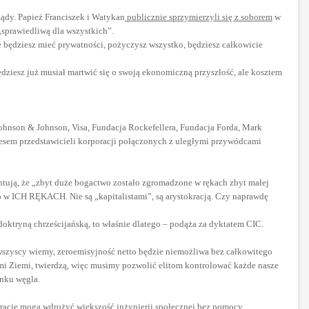
ądy. Papież Franciszek i Watykan
publicznie sprzymierzyli się z soborem
w
„sprawiedliwą dla wszystkich”.
ie będziesz mieć prywatności, pożyczysz wszystko, będziesz całkowicie
ziesz już musiał martwić się o swoją ekonomiczną przyszłość, ale kosztem
Johnson & Johnson, Visa, Fundacja Rockefellera, Fundacja Forda, Mark
ngresem przedstawicieli korporacji połączonych z uległymi przywódcami
tują, że „zbyt duże bogactwo zostało zgromadzone w rękach zbyt małej
two w ICH RĘKACH. Nie są „kapitalistami”, są arystokracją. Czy naprawdę
ą doktryną chrześcijańską, to właśnie dlatego – podąża za dyktatem CIC.
wszyscy wiemy, zeroemisyjność netto będzie niemożliwa bez całkowitego
ogami Ziemi, twierdzą, więc musimy pozwolić elitom kontrolować każde nasze
enku węgla.
poracje mogą wdrożyć większość inżynierii społecznej bez pomocy