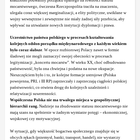
kładziono podwaliny porządku opartego na równości statusu
mocarstwowego, ówczesna Rzeczpospolita traciła na znaczeniu,
ulegała coraz większej marginalizacji, a elity polityczne, uwikłane w
wojny wewnętrzne i zewnętrzne nie miały żadnej siły przebicia, aby
wpływać na utrwalanie nowych instytucji dyplomacji i prawa.
Uczestnictwo państwa polskiego w procesach kształtowania
kolejnych odsłon porządku międzynarodowego z każdym wiekiem
było coraz słabsze
. W epoce rozbiorowej Polacy nawet w formie
śladowej nie mogli zaznaczyć swojej obecności w procesach
legitymizacji „koncertu mocarstw”. W wieku XX, choć odbudowano
państwowość, była ona chwiejna i podatna na nowe okupacje.
Nieszczęściem było i to, że kolejne formacje ustrojowe (Polska
powojenna, PRL i III RP) zaprzeczały i zaprzeczają ciągłości polskiej
państwowości, co otwiera drogę do kolejnych uzależnień i
relatywizacji suwerenności.
Współczesna Polska nie ma trwałego miejsca w geopolitycznej
hierarchii rang.
Nadzieje na zbudowanie statusu mocarstwowego nie
mają szans na spełnienie w żadnym wymiarze potęgi – ekonomicznej,
wojskowej czy motywacyjnej.
W sytuacji, gdy większość bogactwa społecznego znajduje się w
obcych rękach (przemysł, banki, transport, handel), nie wystarczy