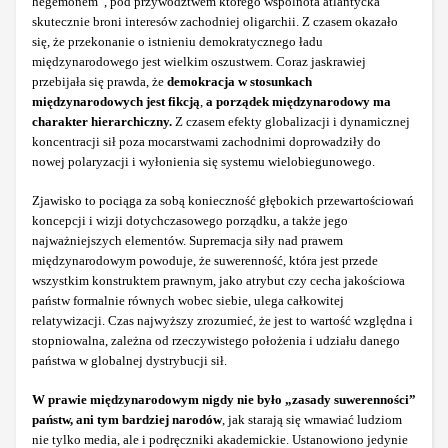
hegemonem”, pod przywództwem którego wspólnota atlantycka
skutecznie broni interesów zachodniej oligarchii. Z czasem okazało
się, że przekonanie o istnieniu demokratycznego ładu
międzynarodowego jest wielkim oszustwem. Coraz jaskrawiej
przebijała się prawda, że
demokracja w stosunkach
międzynarodowych jest fikcją
,
a porządek międzynarodowy ma
charakter hierarchiczny.
Z czasem efekty globalizacji i dynamicznej
koncentracji sił poza mocarstwami zachodnimi doprowadziły do
nowej polaryzacji i wyłonienia się systemu wielobiegunowego.
Zjawisko to pociąga za sobą konieczność głębokich przewartościowań
koncepcji i wizji dotychczasowego porządku, a także jego
najważniejszych elementów. Supremacja siły nad prawem
międzynarodowym powoduje, że suwerenność, która jest przede
wszystkim konstruktem prawnym, jako atrybut czy cecha jakościowa
państw formalnie równych wobec siebie, ulega całkowitej
relatywizacji. Czas najwyższy zrozumieć, że jest to wartość względna i
stopniowalna, zależna od rzeczywistego położenia i udziału danego
państwa w globalnej dystrybucji sił.
W prawie międzynarodowym nigdy nie było „zasady suwerenności”
państw, ani tym bardziej narodów
, jak starają się wmawiać ludziom
nie tylko media, ale i podręczniki akademickie. Ustanowiono jedynie