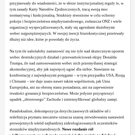
przyjmowały do wiadomości, że w sferze instytucjonalnej reguły te, w
tym zasady Karty Narodów Zjednoczonych, tracą swoją moc
normatywną i funkcjonalną. Struktury stworzone w celu ochrony
pokoju i bezpieczeństwa międzynarodowego, zwłaszcza ONZ i wiele
organizacji wyspecjalizowanych, stały się agendami służebnymi
wobec najpotężniejszych. W swojej inercji biurokratycznej przetrwały
dłużej niż idee, które je powołały do życia.
Na tym tle należałoby zastanowić się nie tyle nad skutecznym oporem
wobec destrukcyjnych działań i przewartościowań ekipy Donalda
Trumpa, ile nad zastosowaniem wobec nich przemyślanej strategii
akomodacyjnej, aby jak najwięcej ugrać dla siebie. Stawianie na
konfrontację z największymi potęgami – w tym przypadku USA, Rosją
i Chinami – nie daje szans nawet takim wspólnotom, jak Unia
Europejska, ani na obronę stanu posiadania, ani na zapewnienie
trwałości gwarancji bezpieczeństwa. Może jedynie przyspieszyć
upadek „zbiorowego” Zachodu i zintensyfikować globalny zamęt.
Paradoksalnie, dekompozycja dotychczasowych układów sił i
redefinicja prymatu mocarstw oznacza szansę zrewidowania nastawień
prowojennych wśród najbardziej zideologizowanych uczestników
stosunków międzynarodowych.
Nowe rozdanie ról