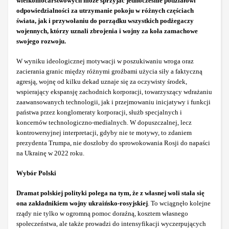
wielkomocarstwowych może sprzyjać jednocześnie podziałowi
odpowiedzialności za utrzymanie pokoju w różnych częściach
świata, jak i przywołaniu do porządku wszystkich podżegaczy
wojennych, którzy uznali zbrojenia i wojny za koła zamachowe
swojego rozwoju.
W wyniku ideologicznej motywacji w poszukiwaniu wroga oraz
zacierania granic między różnymi groźbami użycia siły a faktyczną
agresją, wojnę od kilku dekad uznaje się za oczywisty środek,
wspierający ekspansję zachodnich korporacji, towarzyszący wdrażaniu
zaawansowanych technologii, jak i przejmowaniu inicjatywy i funkcji
państwa przez konglomeraty korporacji, służb specjalnych i
koncernów technologiczno-medialnych. W dopuszczalnej, lecz
kontrowersyjnej interpretacji, gdyby nie te motywy, to zdaniem
prezydenta Trumpa, nie doszłoby do sprowokowania Rosji do napaści
na Ukrainę w 2022 roku.
Wybór Polski
Dramat polskiej polityki polega na tym, że z własnej woli stała się
ona zakładnikiem wojny ukraińsko-rosyjskiej
. To wciągnęło kolejne
rządy nie tylko w ogromną pomoc doraźną, kosztem własnego
społeczeństwa, ale także prowadzi do intensyfikacji wyczerpujących