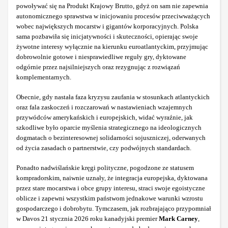
powoływać się na Produkt Krajowy Brutto, gdyż on sam nie zapewnia
autonomicznego sprawstwa w inicjowaniu procesów przeciwważących
wobec największych mocarstw i gigantów korporacyjnych. Polska
sama pozbawiła się inicjatywności i skuteczności, opierając swoje
żywotne interesy wyłącznie na kierunku euroatlantyckim, przyjmując
dobrowolnie gotowe i niesprawiedliwe reguły gry, dyktowane
odgórnie przez najsilniejszych oraz rezygnując z rozwiązań
komplementarnych.
Obecnie, gdy nastała faza kryzysu zaufania w stosunkach atlantyckich
oraz fala zaskoczeń i rozczarowań w nastawieniach wzajemnych
przywódców amerykańskich i europejskich, widać wyraźnie, jak
szkodliwe było oparcie myślenia strategicznego na ideologicznych
dogmatach o bezinteresownej solidarności sojuszniczej, oderwanych
od życia zasadach o partnerstwie, czy podwójnych standardach.
Ponadto nadwiślańskie kręgi polityczne, pogodzone ze statusem
kompradorskim, naiwnie uznały, że integracja europejska, dyktowana
przez stare mocarstwa i obce grupy interesu, straci swoje egoistyczne
oblicze i zapewni wszystkim państwom jednakowe warunki wzrostu
gospodarczego i dobrobytu. Tymczasem, jak rozbrajająco przypomniał
w Davos 21 stycznia 2026 roku kanadyjski premier
Mark Carney
,