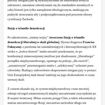
procesy integracyjne są wykorzystywane do budowania nowych
zależności, natomiast odwoływanie się do standardów moralnych w
całej historii jest tylko narzędziem ideologicznym, maskującym
praktyki stosowania siły i podporządkowania pod pozorem obrony
cywilizacji Zachodu.
Iluzje o triumfie demokracji
Po zakończeniu „zimnej wojny”
stworzono iluzję o triumfie
demokracji liberalnej w skali globalnej
. Słynna diagnoza
Francisa
Fukuyamy
z przełomu lat osiemdziesiątych i dziewięćdziesiątych XX
wieku o „końcu historii” miała utrwalić przekonanie, że po
konfrontacji zimnowojennej możliwe jest zbudowanie „liberalnego”
porządku międzynarodowego, opartego na pokoju „dla swoich”,
„uznaniowym” przestrzeganiu umów i „selektywnej” ochronie praw
człowieka. Budzący zadowolenie eksperyment integracyjny w postaci
Unii Europejskiej miał dawać nadzieję na jego doskonalenie w coraz
szerszej skali.
Z czasem okazało się, że system międzynarodowy coraz mocniej
odstaje od reguł ustanowionych między mocarstwami zwycięskimi po
II wojnie światowej. Mimo wzrostu potęgi Chin, a także rekonstrukcji
statusu mocarstwowego Rosji, mocarstwa zachodnie długo nie