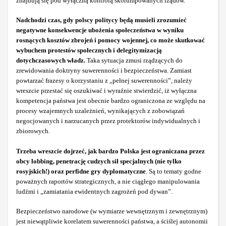
znajdują się pod wyłączną kontrolą skorumpowanych rządów.
Nadchodzi czas, gdy polscy politycy będą musieli zrozumieć
negatywne konsekwencje ubożenia społeczeństwa w wyniku
rosnących kosztów zbrojeń i pomocy wojennej, co może skutkować
wybuchem protestów społecznych i delegitymizacją
dotychczasowych władz.
Taka sytuacja zmusi rządzących do
zrewidowania doktryny suwerenności i bezpieczeństwa. Zamiast
powtarzać frazesy o korzystaniu z „pełnej suwerenności”, należy
wreszcie przestać się oszukiwać i wyraźnie stwierdzić, iż wyłączna
kompetencja państwa jest obecnie bardzo ograniczona ze względu na
procesy wzajemnych uzależnień, wynikających z zobowiązań
negocjowanych i narzucanych przez protektorów indywidualnych i
zbiorowych.
Trzeba wreszcie dojrzeć, jak bardzo Polska jest ograniczana przez
obcy lobbing, penetrację cudzych sił specjalnych (nie tylko
rosyjskich!) oraz perfidne gry dyplomatyczne
. Są to tematy godne
poważnych raportów strategicznych, a nie ciągłego manipulowania
ludźmi i „zamiatania ewidentnych zagrożeń pod dywan”.
Bezpieczeństwo narodowe (w wymiarze wewnętrznym i zewnętrznym)
jest niewątpliwie korelatem suwerenności państwa, a ściślej autonomii