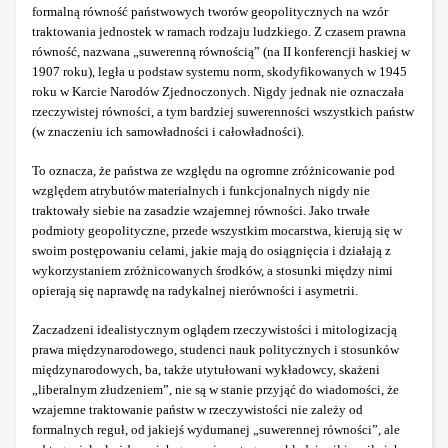
formalną równość państwowych tworów geopolitycznych na wzór
traktowania jednostek w ramach rodzaju ludzkiego. Z czasem prawna
równość, nazwana „suwerenną równością” (na II konferencji haskiej w
1907 roku), legła u podstaw systemu norm, skodyfikowanych w 1945
roku w Karcie Narodów Zjednoczonych. Nigdy jednak nie oznaczała
rzeczywistej równości, a tym bardziej suwerenności wszystkich państw
(w znaczeniu ich samowładności i całowładności).
To oznacza, że państwa ze względu na ogromne zróżnicowanie pod
względem atrybutów materialnych i funkcjonalnych nigdy nie
traktowały siebie na zasadzie wzajemnej równości. Jako trwałe
podmioty geopolityczne, przede wszystkim mocarstwa, kierują się w
swoim postępowaniu celami, jakie mają do osiągnięcia i działają z
wykorzystaniem zróżnicowanych środków, a stosunki między nimi
opierają się naprawdę na radykalnej nierówności i asymetrii.
Zaczadzeni idealistycznym oglądem rzeczywistości i mitologizacją
prawa międzynarodowego, studenci nauk politycznych i stosunków
międzynarodowych, ba, także utytułowani wykładowcy, skażeni
„liberalnym złudzeniem”, nie są w stanie przyjąć do wiadomości, że
wzajemne traktowanie państw w rzeczywistości nie zależy od
formalnych reguł, od jakiejś wydumanej „suwerennej równości”, ale