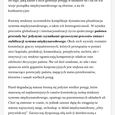
od tego, jaką każde z nich generuje potęgę w układzie sił i na ile ich
wizje porządku międzynarodowego są zbieżne, a na ile
konkurencyjne.
Kwestię struktury uczestników komplikuje dynamiczna pluralizacja
systemu międzynarodowego, a także ich heterogeniczność. W wyniku
procesów globalizacji i internacjonalizacji życia społecznego
państwa
przestały być jedynymi czynnikami sprawczymi procesów zmian i
stabilizacji systemu międzynarodowego.
Obok nich wyrosły rozmaite
konstelacje graczy niepaństwowych, których powiązania w postaci
sieci kapitału, produkcji, komunikacji, przepływów, ruchów, ale i
instytucji czy struktur ograniczają kompetencje władcze oraz
zdolności decyzyjne państw. Nie od dziś wiadomo, że siła i moc
sprawcza wielu gigantów korporacyjnych jest większa niż nic
nieznaczące potencjały państw, mających status protektoratów,
klientów i wasali wielkich potęg.
Przed degradacją statusu bronią się jedynie wielkie potęgi, które
stanowią od najdawniejszych czasów konstrukcję nośną struktury
systemu międzynarodowego, opartego na przestrzennych układach sił.
Choć są zmienne w czasie, to jednak zawsze dążą do osiągnięcia
statusu najwyższej rangi, wchodząc w skład międzynarodowej „elity
przywódczej”. Zazwyczaj dysponują siłą woli (i dziedziczoną z