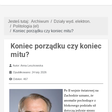
Jesteś tutaj:
Archiwum
Działy wyd. elektron.
Politologia (el)
Koniec porządku czy koniec mitu?
Koniec porządku czy koniec
mitu?
Szczegóły
Autor:
Anna Leszkowska
Opublikowano: 24 luty 2026
Odsłon: 467
Po II wojnie światowej na
Zachodzie uznano, że
anomalie pochodzące z
blokowego podziału sił
dotyczą jedynie strony