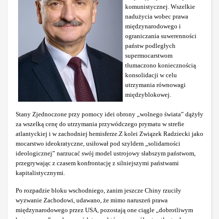
komunistycznej. Wszelkie
nadużycia wobec prawa
międzynarodowego i
ograniczania suwerenności
państw podległych
supermocarstwom
tłumaczono koniecznością
konsolidacji w celu
utrzymania równowagi
międzyblokowej.
Stany Zjednoczone przy pomocy idei obrony „wolnego świata” dążyły
za wszelką cenę do utrzymania przywódczego prymatu w strefie
atlantyckiej i w zachodniej hemisferze.
Z kolei Związek Radziecki jako
mocarstwo ideokratyczne, usiłował pod szyldem „solidarności
ideologicznej” narzucać swój model ustrojowy słabszym państwom,
przegrywając z czasem konfrontację z silniejszymi państwami
kapitalistycznymi.
Po rozpadzie bloku wschodniego, zanim jeszcze Chiny rzuciły
wyzwanie Zachodowi, udawano, że mimo naruszeń prawa
międzynarodowego przez USA, pozostają one ciągle „dobrotliwym