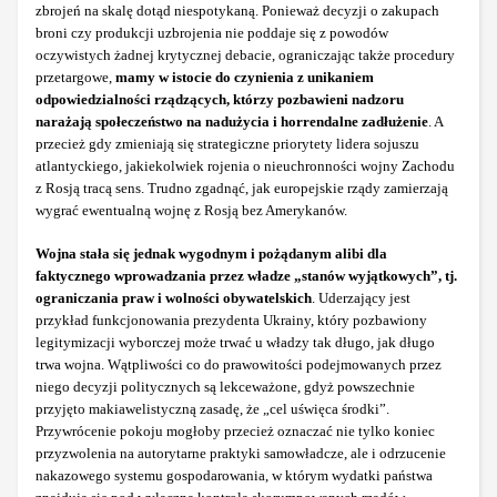
zbrojeń na skalę dotąd niespotykaną. Ponieważ decyzji o zakupach
broni czy produkcji uzbrojenia nie poddaje się z powodów
oczywistych żadnej krytycznej debacie, ograniczając także procedury
przetargowe,
mamy w istocie do czynienia z unikaniem
odpowiedzialności rządzących, którzy pozbawieni nadzoru
narażają społeczeństwo na nadużycia i horrendalne zadłużenie
. A
przecież gdy zmieniają się strategiczne priorytety lidera sojuszu
atlantyckiego, jakiekolwiek rojenia o nieuchronności wojny Zachodu
z Rosją tracą sens. Trudno zgadnąć, jak europejskie rządy zamierzają
wygrać ewentualną wojnę z Rosją bez Amerykanów.
Wojna stała się jednak wygodnym i pożądanym alibi dla
faktycznego wprowadzania przez władze „stanów wyjątkowych”, tj.
ograniczania praw i wolności obywatelskich
. Uderzający jest
przykład funkcjonowania prezydenta Ukrainy, który pozbawiony
legitymizacji wyborczej może trwać u władzy tak długo, jak długo
trwa wojna. Wątpliwości co do prawowitości podejmowanych przez
niego decyzji politycznych są lekceważone, gdyż powszechnie
przyjęto makiawelistyczną zasadę, że „cel uświęca środki”.
Przywrócenie pokoju mogłoby przecież oznaczać nie tylko koniec
przyzwolenia na autorytarne praktyki samowładcze, ale i odrzucenie
nakazowego systemu gospodarowania, w którym wydatki państwa