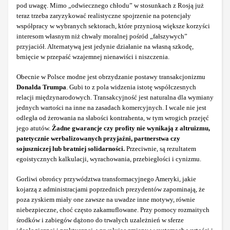
pod uwagę. Mimo „odwiecznego chłodu” w stosunkach z Rosją już
teraz trzeba zaryzykować realistyczne spojrzenie na potencjały
współpracy w wybranych sektorach, które przyniosą większe korzyści
interesom własnym niż chwały moralnej pośród „fałszywych”
przyjaciół. Alternatywą jest jedynie działanie na własną szkodę,
brnięcie w przepaść wzajemnej nienawiści i niszczenia.
Obecnie w Polsce modne jest obrzydzanie postawy transakcjonizmu
Donalda Trumpa
. Gubi to z pola widzenia istotę współczesnych
relacji międzynarodowych. Transakcyjność jest naturalna dla wymiany
jednych wartości na inne na zasadach komercyjnych. I wcale nie jest
odległa od żerowania na słabości kontrahenta, w tym wrogich przejęć
jego atutów.
Żadne gwarancje czy profity nie wynikają z altruizmu,
patetycznie werbalizowanych przyjaźni, partnerstwa czy
sojuszniczej lub bratniej solidarności.
Przeciwnie, są rezultatem
egoistycznych kalkulacji, wyrachowania, przebiegłości i cynizmu.
Gorliwi obrońcy przywództwa transformacyjnego Ameryki, jakie
kojarzą z administracjami poprzednich prezydentów zapominają, że
poza zyskiem miały one zawsze na uwadze inne motywy, równie
niebezpieczne, choć często zakamuflowane. Przy pomocy rozmaitych
środków i zabiegów dążono do trwałych uzależnień w sferze