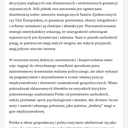
decyzyjnej rządzących oraz dwustronnych i wielostronnych gwarancji
sojuszniczych. Jeśli jednak owa autonomia jest ograniczana
służebnością wobec interesów strategicznych Stanów Zjednoczonych
czy Unii Europejskiej, to gwarancje przetrwania, obrony integralności
i ochrony tożsamości są chwiejne i abstrakcyjne. Przewartościowania
strategii amerykańskiej wskazują, że wiarygodność zobowiązań
sojuszniczych jest dynamiczna i zmienna. Stara to prawda zachodnich
potęg, że państwa nie mają stałych wrogów, ani stałych przyjaciół,
mają jedynie wieczne interesy.
W tworzeniu nowej doktryny suwerenności i bezpieczeństwa warto
więc sięgnąć do obrzydzanego wszelkimi sposobami przez
mainstreamowy komentariat realizmu politycznego, ale także wykazać
się pragmatyzmem i racjonalizmem w ocenie własnej pozycji
międzynarodowej i złożoności uwarunkowań geopolitycznych. Mimo
pokrzykiwań zblazowanych liberałów na wszystkich krytyków
jednostronnego uzależniania Polski od protektorów zachodnich,
należy przełamać opory psychologiczne i moralne, aby dostrzec liczne
atuty i wartości własnego położenia, jako państwa „średniej” rangi w
grze międzynarodowej.
Polska w sferze gospodarczej i politycznej może zdefiniować się jako