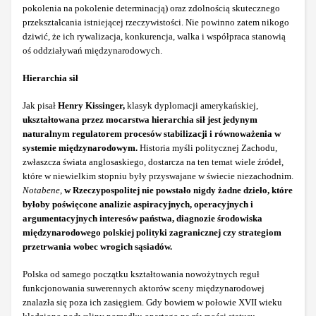
pokolenia na pokolenie determinacją) oraz zdolnością skutecznego
przekształcania istniejącej rzeczywistości. Nie powinno zatem nikogo
dziwić, że ich rywalizacja, konkurencja, walka i współpraca stanowią
oś oddziaływań międzynarodowych.
Hierarchia sił
Jak pisał
Henry Kissinger,
klasyk dyplomacji amerykańskiej,
ukształtowana przez mocarstwa hierarchia sił jest jedynym
naturalnym regulatorem procesów stabilizacji i równoważenia w
systemie międzynarodowym.
Historia myśli politycznej Zachodu,
zwłaszcza świata anglosaskiego, dostarcza na ten temat wiele źródeł,
które w niewielkim stopniu były przyswajane w świecie niezachodnim.
Notabene
,
w Rzeczypospolitej nie powstało nigdy żadne dzieło, które
byłoby poświęcone analizie aspiracyjnych, operacyjnych i
argumentacyjnych interesów państwa, diagnozie środowiska
międzynarodowego polskiej polityki zagranicznej czy strategiom
przetrwania wobec wrogich sąsiadów.
Polska od samego początku kształtowania nowożytnych reguł
funkcjonowania suwerennych aktorów sceny międzynarodowej
znalazła się poza ich zasięgiem. Gdy bowiem w połowie XVII wieku