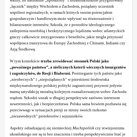
ważny, bo naturalnie „uposażony” i infrastrukturalnie przygotowany
„łącznik” między Wschodem a Zachodem, pożądany uczestnik
wspólnot regionalnych, w ramach których swoim potencjałem
gospodarczym i handlowym może wpływać na równoważenie i
bilansowanie interesów. Szkoda, że z powodów ideologicznego
zaślepienia rusofobią i bezkrytycznego lojalizmu wobec atlantyckich
graczy całkowicie zrezygnowano z benefitów, jakie mogła przynosić
współpraca tranzytowa do Europy Zachodniej z Chinami, Indiami czy
Azją Środkową.
W tym kontekście
trzeba zrewidować stosunek Polski jako
„poważnego państwa”, a nielicznych koterii wiecznych insurgentów
i zagończyków, do Rosji i Białorusi.
Postrzeganie tych państw jako
„nieobecnych” i „niepożądanych” w przestrzeni środowiska
międzynarodowego polskiej polityki zagranicznej przynosi jedynie
marną satysfakcję moralną kolejnym zwasalizowanym wobec Zachodu
rządom. Szkodzi wszak w długiej perspektywie zarówno interesom
suwerenności, jak i bezpieczeństwa. Polska sama bowiem pozbawia się
przeciwwagi w sytuacjach presji ze strony swoich rzekomo
„niezawodnych” protektorów i sojuszników.
Aspekty odradzającej się niemieckiej
Machtpolitik
czy rewizjonizmu
ukraińskiego nie są tu bez znaczenia i trzeba perspektywicznie brać je