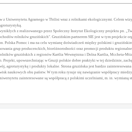
w z Uniwersytetu Agrarnego w Tbilisi wraz z rolnikami ekologicznymi. Celem wiz
groturystyką.
ynikłych z realizowanego przez Społeczny Instytut Ekologiczny projektu pn.
„Tw
dochodów rolników gruzińskich".
Gruzińskim partnerem SIE jest w tym projekcie
or
 pn. Polska Pomoc i ma na celu wymianę doświadczeń między polskimi i gruziński
jonowania grup producenckich, bioróżnorodności oraz promocji produktu regionalne
 rolników gruzińskich z regionów Kartlia Wewnętrzna i Dolna Kartlia, Mccheta-Mt
h. Projekt, upowszechniając w Gruzji polskie dobre praktyki w tej dziedzinie, za
j, agroturystykę i produkty lokalne.
Strona gruzińska jest bardzo zainteresowan
dowisk naukowych obu państw.
W tym roku rysuje się nawiązanie współpracy miedzy
niwersytetu zainteresowane są współpracą z polskimi uczelniami, m. in. wymianą 