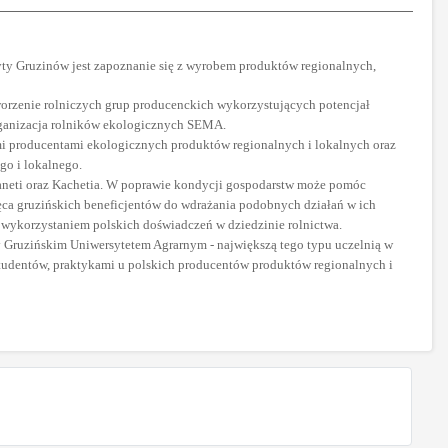
yty Gruzinów jest zapoznanie się z wyrobem produktów regionalnych,
orzenie rolniczych grup producenckich wykorzystujących potencjał
ganizacja rolników ekologicznych SEMA.
mi producentami ekologicznych produktów regionalnych i lokalnych oraz
go i lokalnego.
ianeti oraz Kachetia. W poprawie kondycji gospodarstw może pomóc
chęca gruzińskich beneficjentów do wdrażania podobnych działań w ich
a wykorzystaniem polskich doświadczeń w dziedzinie rolnictwa.
 Gruzińskim Uniwersytetem Agrarnym - największą tego typu uczelnią w
studentów, praktykami u polskich producentów produktów regionalnych i