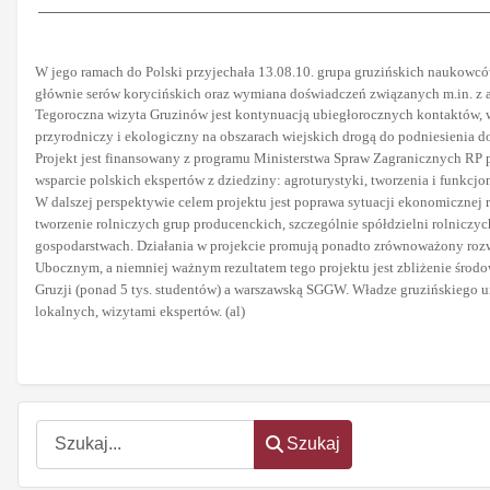
W
jego ramach do Polski przyjechała 13.08.10. grupa gruzińskich naukowcó
głównie serów korycińskich oraz wymiana doświadczeń związanych m.in. z a
Tegoroczna wizyta Gruzinów jest kontynuacją ubiegłorocznych kontaktów, w
przyrodniczy i ekologiczny na obszarach wiejskich drogą do podniesienia 
Projekt jest finansowany z programu Ministerstwa Spraw Zagranicznych RP
wsparcie polskich ekspertów z dziedziny: agroturystyki, tworzenia i funkc
W dalszej perspektywie celem projektu jest poprawa sytuacji ekonomicznej
tworzenie rolniczych grup producenckich, szczególnie spółdzielni rolniczyc
gospodarstwach. Działania w projekcie promują ponadto zrównoważony rozwó
Ubocznym, a niemniej ważnym rezultatem tego projektu jest zbliżenie śro
Gruzji (ponad 5 tys. studentów) a warszawską SGGW. Władze gruzińskiego u
lokalnych, wizytami ekspertów. (al)
oem
software
Szukaj
Szukaj