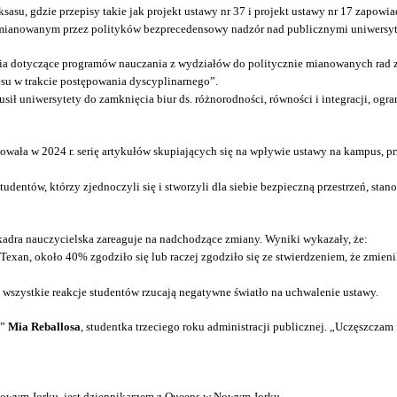
asu, gdzie przepisy takie jak projekt ustawy nr 37 i projekt ustawy nr 17 zapow
m mianowanym przez polityków bezprecedensowy nadzór nad publicznymi uniwersyte
nia dotyczące programów nauczania z wydziałów do politycznie mianowanych rad 
su w trakcie postępowania dyscyplinarnego”.
musił uniwersytety do zamknięcia biur ds. różnorodności, równości i integracji, o
wała w 2024 r. serię artykułów skupiających się na wpływie ustawy na kampus, prze
udentów, którzy zjednoczyli się i stworzyli dla siebie bezpieczną przestrzeń, sta
 kadra nauczycielska zareaguje na nadchodzące zmiany. Wyniki wykazały, że:
exan, około 40% zgodziło się lub raczej zgodziło się ze stwierdzeniem, że zmien
 wszystkie reakcje studentów rzucają negatywne światło na uchwalenie ustawy.
i”
Mia Reballosa
, studentka trzeciego roku administracji publicznej. „Uczęszczam 
 Nowym Jorku, jest dziennikarzem z Queens w Nowym Jorku.