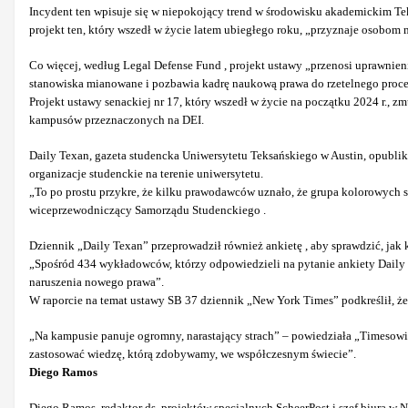
Incydent ten wpisuje się w niepokojący trend w środowisku akademickim Teks
projekt ten, który wszedł w życie latem ubiegłego roku, „przyznaje osobo
Co więcej, według Legal Defense Fund , projekt ustawy „przenosi uprawnie
stanowiska mianowane i pozbawia kadrę naukową prawa do rzetelnego proce
Projekt ustawy senackiej nr 17, który wszedł w życie na początku 2024 r., z
kampusów przeznaczonych na DEI.
Daily Texan, gazeta studencka Uniwersytetu Teksańskiego w Austin, opubliko
organizacje studenckie na terenie uniwersytetu.
„To po prostu przykre, że kilku prawodawców uznało, że grupa kolorowych st
wiceprzewodniczący Samorządu Studenckiego .
Dziennik „Daily Texan” przeprowadził również ankietę , aby sprawdzić, jak
„Spośród 434 wykładowców, którzy odpowiedzieli na pytanie ankiety Daily T
naruszenia nowego prawa”.
W raporcie na temat ustawy SB 37 dziennik „New York Times” podkreślił, że
„Na kampusie panuje ogromny, narastający strach” – powiedziała „Timesow
zastosować wiedzę, którą zdobywamy, we współczesnym świecie”.
Diego Ramos
Diego Ramos, redaktor ds. projektów specjalnych ScheerPost i szef biura w