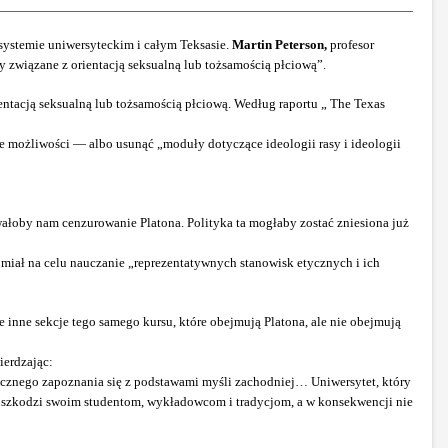
systemie uniwersyteckim i całym Teksasie.
Martin Peterson,
profesor
ty związane z orientacją seksualną lub tożsamością płciową”.
ntacją seksualną lub tożsamością płciową. Według raportu „ The Texas
 możliwości — albo usunąć „moduły dotyczące ideologii rasy i ideologii
ałoby nam cenzurowanie Platona. Polityka ta mogłaby zostać zniesiona już
miał na celu nauczanie „reprezentatywnych stanowisk etycznych i ich
 inne sekcje tego samego kursu, które obejmują Platona, ale nie obejmują
ierdzając:
ycznego zapoznania się z podstawami myśli zachodniej… Uniwersytet, który
pu szkodzi swoim studentom, wykładowcom i tradycjom, a w konsekwencji nie