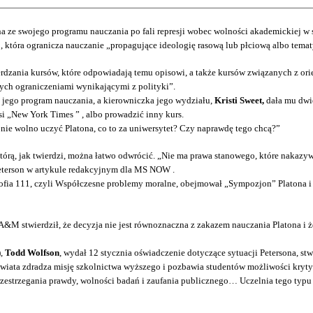
na ze swojego programu nauczania po fali represji wobec wolności akademickiej w 
ji , która ogranicza nauczanie „propagujące ideologię rasową lub płciową albo tema
dzania kursów, które odpowiadają temu opisowi, a także kursów związanych z orie
tych ograniczeniami wynikającymi z polityki”.
o jego program nauczania, a kierowniczka jego wydziału,
Kristi Sweet,
dała mu dwie
si „New York Times ” , albo prowadzić inny kurs.
 nie wolno uczyć Platona, co to za uniwersytet? Czy naprawdę tego chcą?”
órą, jak twierdzi, można łatwo odwrócić. „Nie ma prawa stanowego, które nakazyw
ł Peterson w artykule redakcyjnym dla MS NOW .
ofia 111, czyli Współczesne problemy moralne, obejmował „Sympozjon” Platona i 
&M stwierdził, że decyzja nie jest równoznaczna z zakazem nauczania Platona i że
,
Todd Wolfson
, wydał 12 stycznia oświadczenie dotyczące sytuacji Petersona, stw
 świata zdradza misję szkolnictwa wyższego i pozbawia studentów możliwości kryt
 przestrzegania prawdy, wolności badań i zaufania publicznego… Uczelnia tego ty