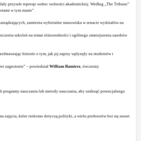
iadały przyszłe represje wobec wolności akademickiej. Według „The Tribune”
tami w tym stanie” .
zarządzających, zamienia wybieralne stanowiska w senacie wydziałów na
graniczenia szkoleń na temat różnorodności i ogólnego zmniejszenia zasobów
dstawiając historie o tym, jak jej zapisy wpłynęły na studentów i
nowi zagrożenie” – powiedział
William Ramirez
, ówczesny
ili programy nauczania lub metody nauczania, aby uniknąć potencjalnego
na zajęcia, które rzekomo dotyczą polityki, a wielu profesorów boi się nawet