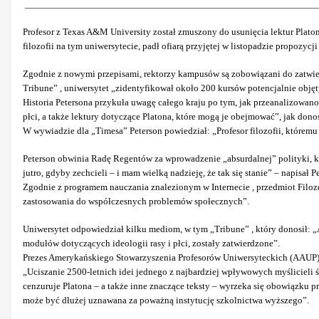
Profesor z Texas A&M University został zmuszony do usunięcia lektur Plato
filozofii na tym uniwersytecie, padł ofiarą przyjętej w listopadzie propozyc
Zgodnie z nowymi przepisami, rektorzy kampusów są zobowiązani do zatwier
Tribune” , uniwersytet „zidentyfikował około 200 kursów potencjalnie obję
Historia Petersona przykuła uwagę całego kraju po tym, jak przeanalizowan
płci, a także lektury dotyczące Platona, które mogą je obejmować”, jak dono
W wywiadzie dla „Timesa” Peterson powiedział: „Profesor filozofii, któremu
Peterson obwinia Radę Regentów za wprowadzenie „absurdalnej” polityki, kt
jutro, gdyby zechcieli – i mam wielką nadzieję, że tak się stanie” – napisa
Zgodnie z programem nauczania znalezionym w Internecie , przedmiot Filoz
zastosowania do współczesnych problemów społecznych”.
Uniwersytet odpowiedział kilku mediom, w tym „Tribune” , który donosił: „A
modułów dotyczących ideologii rasy i płci, zostały zatwierdzone”.
Prezes Amerykańskiego Stowarzyszenia Profesorów Uniwersyteckich (AAUP)
„Uciszanie 2500-letnich idei jednego z najbardziej wpływowych myślicieli
cenzuruje Platona – a także inne znaczące teksty – wyrzeka się obowiązku
może być dłużej uznawana za poważną instytucję szkolnictwa wyższego”.