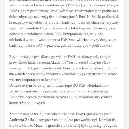
wiceprezesa i sekretarza naukowego (1990-92), który też mierzył się w
1998 r. z tym problemem. Uznał wówczas, iż ukształtowana praktyka i
dobre obyczaje nakazują dwukadencyjność. Prof. Kuźnicki podkreślił,
iż rozpatrywany obecnie problem kadencyjności ma charakter etyczny
i jest rolą Komitetu Etyki w Nauce, aby takich spraw pilnować, także
odnośnie działalności władz PAN. Przypomniał też, że kiedy
odchodził ze stanowiska prezesa PAN zostawił ekspertyzy dotyczące
kadencyjności w PAN – przecież gdzieś muszą być – podsumował.
Zastanawiające jest, dlaczego władze PAN nie skorzystały tutaj z
prawników, jakich zrzesza Akademia? Jest przecież Instytut Nauk
Prawnych PAN, jest Komitet Nauk Prawnych – trudno założyć, że nie
ma w nich specjalistów zdolnych wykonać taką ekspertyzę dla celów
własnej korporacji i to bezpłatnie.
Dziwne to tym bardziej, że podczas tego ZO PAN wielokrotnie –
zarówno kandydaci na prezesa, jak i zebrani – podkreślali rangę
Akademii, wysoki poziom merytoryczny jej członków, instytutów i
komitetów naukowych.
Zastanawiająca też była nieobecność prof.
Ewy Łętowskiej
i prof.
Andrzeja Zolla
, który przez ostatnie lata przewodniczył Komisji ds.
Etyki w Nauce. Może na gruncie etyki łatwiej byłoby osiągnąć zgodę