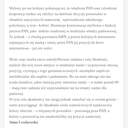
Wybory po raz kolejny pokazują też, że władzom PAN oraz członkom
korporacji trudno się zdobyć na śmielsze decyzje personalne w
obsadzie najwyższych stanowisk, wprowadzenie młodszego
pokolenia, w tym - kobiet. Dominuje kontynuacja myślenia o funkcji
prezesa PAN, jako dobrze osadzonej w strukturze władzy państwowej.
To jednak – z chwilą powstania KBN, a potem kolejnych ministerstw
zajmujących się nauką i utraty przez PAN jej pozycji de facto
ministerstwa – już nie wróci.
Może więc trzeba nieco zmodyfikować zadania i rolę Akademii,
znaleźć dla niej nowe miejsce w strukturze nauki i wypracować mocną
pozycję, czyniącą z tego gremium uczonych niezbędne zaplecze
intelektualne dla rządów i parlamentu. Bo na razie takiego nie ma
(ciała doradcze, jakie istnieją przy ministrze nauki – w sumie ponad 40
– mają inne zadania niż wypowiadanie się na tematy ważne dla
państwa).
W tym celu akademicy nie mogą jednak zamykać się w swoim gronie –
warto przyciągnąć do Akademii wielu wartościowych naukowców,
którzy obecnie – z niejasnych powodów – pozostają poza PAN, a
którzy z pewnością nie zaszkodziliby jej pozycji naukowej.
Anna Leszkowska