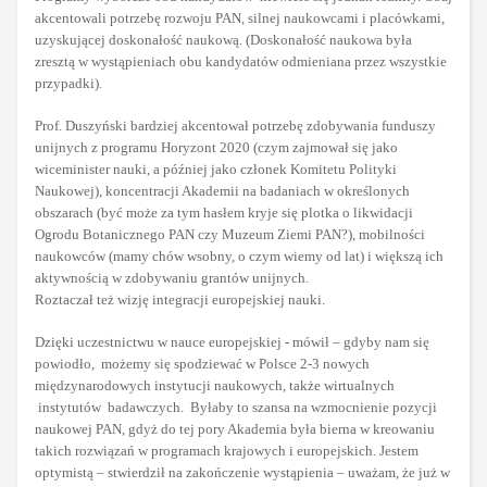
akcentowali potrzebę rozwoju PAN, silnej naukowcami i placówkami,
uzyskującej doskonałość naukową. (Doskonałość naukowa była
zresztą w wystąpieniach obu kandydatów odmieniana przez wszystkie
przypadki).
Prof. Duszyński bardziej akcentował potrzebę zdobywania funduszy
unijnych z programu Horyzont 2020 (czym zajmował się jako
wiceminister nauki, a później jako członek Komitetu Polityki
Naukowej), koncentracji Akademii na badaniach w określonych
obszarach (być może za tym hasłem kryje się plotka o likwidacji
Ogrodu Botanicznego PAN czy Muzeum Ziemi PAN?), mobilności
naukowców (mamy chów wsobny, o czym wiemy od lat) i większą ich
aktywnością w zdobywaniu grantów unijnych.
Roztaczał też wizję integracji europejskiej nauki.
Dzięki uczestnictwu w nauce europejskiej - mówił – gdyby nam się
powiodło, możemy się spodziewać w Polsce 2-3 nowych
międzynarodowych instytucji naukowych, także wirtualnych
instytutów badawczych. Byłaby to szansa na wzmocnienie pozycji
naukowej PAN, gdyż do tej pory Akademia była bierna w kreowaniu
takich rozwiązań w programach krajowych i europejskich. Jestem
optymistą – stwierdził na zakończenie wystąpienia – uważam, że już w