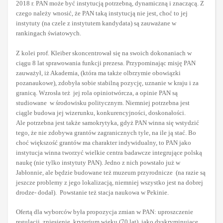
2018 r. PAN może być instytucją potrzebną, dynamiczną i znaczącą. Z
czego należy wnosić, że PAN taką instytucją nie jest, choć to jej
instytuty (na czele z instytutem kandydata) są zauważane w
rankingach światowych.
Z kolei prof. Kleiber skoncentrował się na swoich dokonaniach w
ciągu 8 lat sprawowania funkcji prezesa. Przypominając misję PAN
zauważył, iż Akademia, (która ma także olbrzymie obowiązki
pozanaukowe), zdobyła sobie stabilną pozycję, uznanie w kraju i za
granicą. Wzrosła też jej rola opiniotwórcza, a opinie PAN są
studiowane w środowisku politycznym. Niemniej potrzebna jest
ciągle budowa jej wizerunku, konkurencyjności, doskonałości.
Ale potrzebna jest także samokrytyka, gdyż PAN winna się wstydzić
tego, że nie zdobywa grantów zagranicznych tyle, na ile ją stać. Bo
choć większość grantów ma charakter indywidualny, to PAN jako
instytucja winna tworzyć wielkie centra badawcze integrujące polską
naukę (nie tylko instytuty PAN). Jedno z nich powstało już w
Jabłonnie, ale będzie budowane też muzeum przyrodnicze (na razie są
jeszcze problemy z jego lokalizacją, niemniej wszystko jest na dobrej
drodze- dodał). Powstanie też stacja naukowa w Pekinie.
Ofertą dla wyborców była propozycja zmian w PAN: uproszczenie
regulacji, zniesienie kryterium wieku (70 lat), jako dyskryminujące