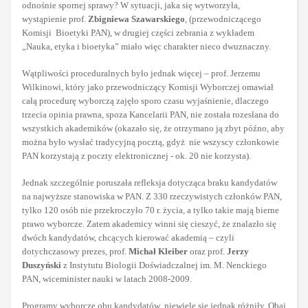
odnośnie spornej sprawy? W sytuacji, jaka się wytworzyła,
wystąpienie prof.
Zbigniewa Szawarskiego
, (przewodniczącego
Komisji Bioetyki PAN), w drugiej części zebrania z wykładem
„Nauka, etyka i bioetyka” miało więc charakter nieco dwuznaczny.
Wątpliwości proceduralnych było jednak więcej – prof. Jerzemu
Wilkinowi, który jako przewodniczący Komisji Wyborczej omawiał
całą procedurę wyborczą zajęło sporo czasu wyjaśnienie, dlaczego
trzecia opinia prawna, spoza Kancelarii PAN, nie została rozesłana do
wszystkich akademików (okazało się, że otrzymano ją zbyt późno, aby
można było wysłać tradycyjną pocztą, gdyż nie wszyscy członkowie
PAN korzystają z poczty elektronicznej - ok. 20 nie korzysta).
Jednak szczególnie poruszała refleksja dotycząca braku kandydatów
na najwyższe stanowiska w PAN. Z 330 rzeczywistych członków PAN,
tylko 120 osób nie przekroczyło 70 r. życia, a tylko takie mają bierne
prawo wyborcze. Zatem akademicy winni się cieszyć, że znalazło się
dwóch kandydatów, chcących kierować akademią – czyli
dotychczasowy prezes, prof.
Michał Kleiber
oraz prof.
Jerzy
Duszyński
z Instytutu Biologii Doświadczalnej im. M. Nenckiego
PAN, wiceminister nauki w latach 2008-2009.
Programy wyborcze obu kandydatów niewiele się jednak różniły. Obaj