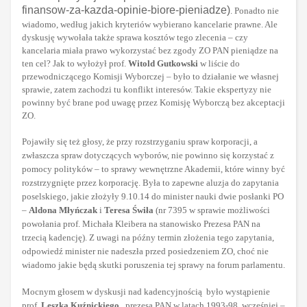
finansow-za-kazda-opinie-biore-pieniadze)
. Ponadto nie
wiadomo, według jakich kryteriów wybierano kancelarie prawne. Ale
dyskusję wywołała także sprawa kosztów tego zlecenia – czy
kancelaria miała prawo wykorzystać bez zgody ZO PAN pieniądze na
ten cel? Jak to wyłożył prof.
Witold Gutkowski
w liście do
przewodniczącego Komisji Wyborczej – było to działanie we własnej
sprawie, zatem zachodzi tu konflikt interesów. Takie ekspertyzy nie
powinny być brane pod uwagę przez Komisję Wyborczą bez akceptacji
ZO.
Pojawiły się też głosy, że przy rozstrzyganiu spraw korporacji, a
zwłaszcza spraw dotyczących wyborów, nie powinno się korzystać z
pomocy polityków – to sprawy wewnętrzne Akademii, które winny być
rozstrzygnięte przez korporację. Była to zapewne aluzja do zapytania
poselskiego, jakie złożyły 9.10.14 do minister nauki dwie posłanki PO
–
Aldona Młyńczak
i
Teresa Świła
(nr 7395 w sprawie możliwości
powołania prof. Michała Kleibera na stanowisko Prezesa PAN na
trzecią kadencję). Z uwagi na późny termin złożenia tego zapytania,
odpowiedź minister nie nadeszła przed posiedzeniem ZO, choć nie
wiadomo jakie będą skutki poruszenia tej sprawy na forum parlamentu.
Mocnym głosem w dyskusji nad kadencyjnością było wystąpienie
prof.
Leszka Kuźnickiego
, prezesa PAN w latach 1993-98, wcześniej –