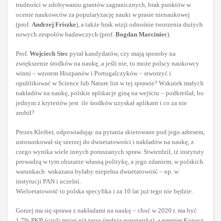
trudności w zdobywaniu grantów zagranicznych, brak punktów w
ocenie naukowców za popularyzację nauki w prasie nienaukowej
(prof.
Andrzej Friszke
), a także brak wizji odnośnie tworzenia dużych
nowych zespołów badawczych (prof.
Bogdan Marciniec
).
Prof.
Wojciech Stec
pytał kandydatów, czy mają sposoby na
zwiększenie środków na naukę, a jeśli nie, to może polscy naukowcy
winni – wzorem Hiszpanów i Portugalczyków – stworzyć i
opublikować w Science lub Nature list w tej sprawie? Wskutek małych
nakładów na naukę, polskie aplikacje giną na wejściu – podkreślał, bo
jednym z kryteriów jest ile środków uzyskał aplikant i co za nie
zrobił?
Prezes Kleiber, odpowiadając na pytania skierowane pod jego adresem,
ustosunkował się szerzej do dwuetatowości i nakładów na naukę, z
czego wynika wiele innych poruszanych spraw. Stwierdził, iż instytuty
prowadzą w tym obszarze własną politykę, a jego zdaniem, w polskich
warunkach wskazana byłaby niepełna dwuetatowość – np. w
instytucji PAN i uczelni.
Wieloetatowość to polska specyfika i za 10 lat już tego nie będzie.
Gorzej ma się sprawa z nakładami na naukę – choć w 2020 r. ma być
1,7% PKB (czyli mniej niż teraz średnia europejska), a premier Kopacz