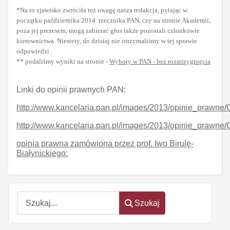
*Na to zjawisko zwróciła też uwagę nasza redakcja, pytając w
początku października 2014 rzecznika PAN, czy na stronie Akademii,
poza jej prezesem, mogą zabierać głos także pozostali członkowie
kierownictwa. Niestety, do dzisiaj nie otrzymaliśmy w tej sprawie
odpowiedzi.
** podaliśmy wyniki na stronie -
Wybory w PAN - bez rozstrzygnięcia
Linki do opinii prawnych PAN:
http://www.kancelaria.pan.pl/images/2013/opinie_prawne
http://www.kancelaria.pan.pl/images/2013/opinie_prawne
opinia prawna zamówiona przez prof. Iwo Birulę-
Białynickiego:
Szukaj
Szukaj