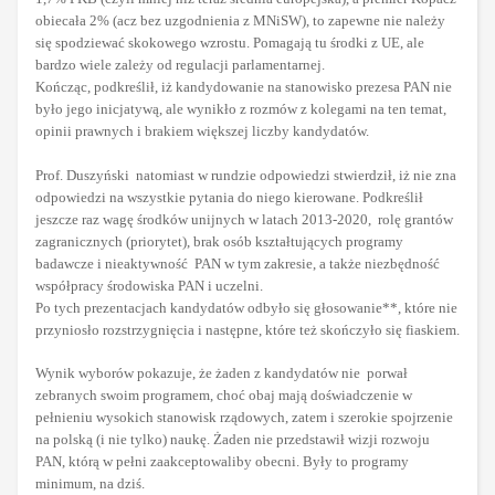
obiecała 2% (acz bez uzgodnienia z MNiSW), to zapewne nie należy
się spodziewać skokowego wzrostu. Pomagają tu środki z UE, ale
bardzo wiele zależy od regulacji parlamentarnej.
Kończąc, podkreślił, iż kandydowanie na stanowisko prezesa PAN nie
było jego inicjatywą, ale wynikło z rozmów z kolegami na ten temat,
opinii prawnych i brakiem większej liczby kandydatów.
Prof. Duszyński natomiast w rundzie odpowiedzi stwierdził, iż nie zna
odpowiedzi na wszystkie pytania do niego kierowane. Podkreślił
jeszcze raz wagę środków unijnych w latach 2013-2020, rolę grantów
zagranicznych (priorytet), brak osób kształtujących programy
badawcze i nieaktywność PAN w tym zakresie, a także niezbędność
współpracy środowiska PAN i uczelni.
Po tych prezentacjach kandydatów odbyło się głosowanie**, które nie
przyniosło rozstrzygnięcia i następne, które też skończyło się fiaskiem.
Wynik wyborów pokazuje, że żaden z kandydatów nie porwał
zebranych swoim programem, choć obaj mają doświadczenie w
pełnieniu wysokich stanowisk rządowych, zatem i szerokie spojrzenie
na polską (i nie tylko) naukę. Żaden nie przedstawił wizji rozwoju
PAN, którą w pełni zaakceptowaliby obecni. Były to programy
minimum, na dziś.