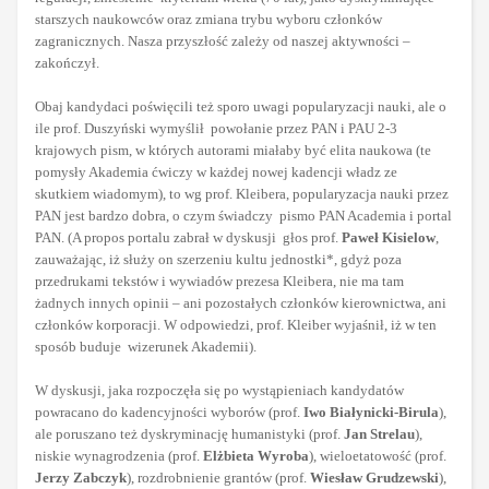
starszych naukowców oraz zmiana trybu wyboru członków
zagranicznych. Nasza przyszłość zależy od naszej aktywności –
zakończył.
Obaj kandydaci poświęcili też sporo uwagi popularyzacji nauki, ale o
ile prof. Duszyński wymyślił powołanie przez PAN i PAU 2-3
krajowych pism, w których autorami miałaby być elita naukowa (te
pomysły Akademia ćwiczy w każdej nowej kadencji władz ze
skutkiem wiadomym), to wg prof. Kleibera, popularyzacja nauki przez
PAN jest bardzo dobra, o czym świadczy pismo PAN Academia i portal
PAN. (A propos portalu zabrał w dyskusji głos prof.
Paweł Kisielow
,
zauważając, iż służy on szerzeniu kultu jednostki*, gdyż poza
przedrukami tekstów i wywiadów prezesa Kleibera, nie ma tam
żadnych innych opinii – ani pozostałych członków kierownictwa, ani
członków korporacji. W odpowiedzi, prof. Kleiber wyjaśnił, iż w ten
sposób buduje wizerunek Akademii).
W dyskusji, jaka rozpoczęła się po wystąpieniach kandydatów
powracano do kadencyjności wyborów (prof.
Iwo Białynicki-Birula
),
ale poruszano też dyskryminację humanistyki (prof.
Jan Strelau
),
niskie wynagrodzenia (prof.
Elżbieta Wyroba
), wieloetatowość (prof.
Jerzy Zabczyk
), rozdrobnienie grantów (prof.
Wiesław Grudzewski
),