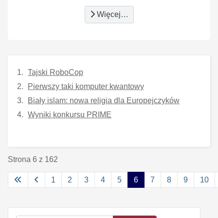
Więcej…
Tajski RoboCop
Pierwszy taki komputer kwantowy
Biały islam: nowa religia dla Europejczyków
Wyniki konkursu PRIME
Strona 6 z 162
1
2
3
4
5
6
7
8
9
10