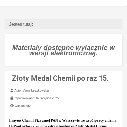
Jesteś tutaj:
Materiały dostępne wyłącznie w
wersji elektronicznej.
Złoty Medal Chemii po raz 15.
Szczegóły
Autor:
Anna Leszkowska
Opublikowano: 07 sierpień 2025
Odsłon: 954
Instytut Chemii Fizycznej PAN w Warszawie we współpracy z firmą
DuPont oglosiły kolejną edycję konkursu Złoty Medal Chemii.