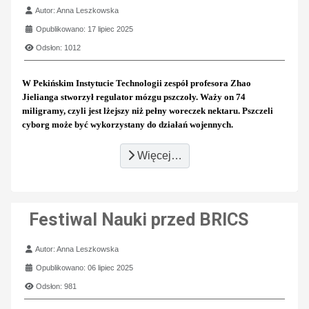
Szczegóły
Autor:
Anna Leszkowska
Opublikowano: 17 lipiec 2025
Odsłon: 1012
W Pekińskim Instytucie Technologii zespół profesora Zhao
Jielianga stworzył regulator mózgu pszczoły. Waży on 74
miligramy, czyli jest lżejszy niż pełny woreczek nektaru. Pszczeli
cyborg może być wykorzystany do działań wojennych.
Więcej…
Festiwal Nauki przed BRICS
Szczegóły
Autor:
Anna Leszkowska
Opublikowano: 06 lipiec 2025
Odsłon: 981