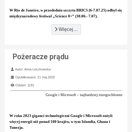
W Rio de Janeiro, w przededniu szczytu BRICS (6-7.07.25) odbył się
międzynarodowy festiwal
„Science 0+” (30.06.- 7.07
).
Więcej…
Pożeracze prądu
Szczegóły
Autor:
Anna Leszkowska
Opublikowano: 21 maj 2025
Odsłon: 1191
Google i Microsoft – najbardziej energochłonne
W roku 2023 giganci technologiczni Google i Microsoft zużyli
więcej energii niż ponad 100 krajów, w tym Islandia, Ghana i
Tunezja.