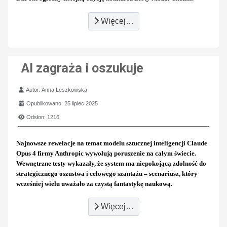
Więcej…
AI zagraża i oszukuje
Szczegóły
Autor:
Anna Leszkowska
Opublikowano: 25 lipiec 2025
Odsłon: 1216
Najnowsze rewelacje na temat modelu sztucznej inteligencji Claude
Opus 4 firmy Anthropic wywołują poruszenie na całym świecie.
Wewnętrzne testy wykazały, że system ma niepokojącą zdolność do
strategicznego oszustwa i celowego szantażu – scenariusz, który
wcześniej wielu uważało za czystą fantastykę naukową.
Więcej…